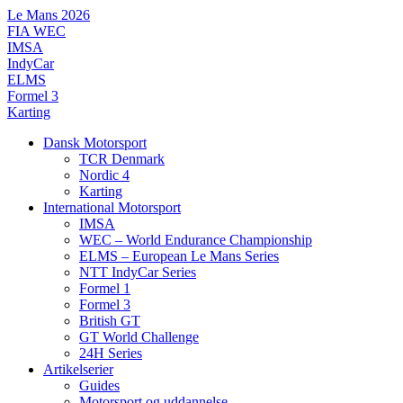
Videre
Le Mans 2026
til
FIA WEC
indhold
IMSA
IndyCar
ELMS
Formel 3
Karting
Dansk Motorsport
TCR Denmark
Nordic 4
Karting
International Motorsport
IMSA
WEC – World Endurance Championship
ELMS – European Le Mans Series
NTT IndyCar Series
Formel 1
Formel 3
British GT
GT World Challenge
24H Series
Artikelserier
Guides
Motorsport og uddannelse