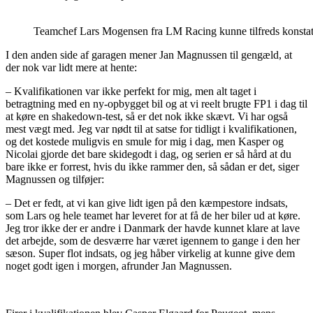
Teamchef Lars Mogensen fra LM Racing kunne tilfreds konstatere,
I den anden side af garagen mener Jan Magnussen til gengæld, at
der nok var lidt mere at hente:
– Kvalifikationen var ikke perfekt for mig, men alt taget i
betragtning med en ny-opbygget bil og at vi reelt brugte FP1 i dag til
at køre en shakedown-test, så er det nok ikke skævt. Vi har også
mest vægt med. Jeg var nødt til at satse for tidligt i kvalifikationen,
og det kostede muligvis en smule for mig i dag, men Kasper og
Nicolai gjorde det bare skidegodt i dag, og serien er så hård at du
bare ikke er forrest, hvis du ikke rammer den, så sådan er det, siger
Magnussen og tilføjer:
– Det er fedt, at vi kan give lidt igen på den kæmpestore indsats,
som Lars og hele teamet har leveret for at få de her biler ud at køre.
Jeg tror ikke der er andre i Danmark der havde kunnet klare at lave
det arbejde, som de desværre har været igennem to gange i den her
sæson. Super flot indsats, og jeg håber virkelig at kunne give dem
noget godt igen i morgen, afrunder Jan Magnussen.