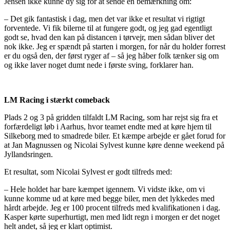
Jensen ikke kunne dy sig for at sende en bemærkning om:
– Det gik fantastisk i dag, men det var ikke et resultat vi rigtigt
forventede. Vi fik bilerne til at fungere godt, og jeg gad egentligt
godt se, hvad den kan på distancen i tørvejr, men sådan bliver det
nok ikke. Jeg er spændt på starten i morgen, for når du holder forrest
er du også den, der først ryger af – så jeg håber folk tænker sig om
og ikke laver noget dumt nede i første sving, forklarer han.
LM Racing i stærkt comeback
Plads 2 og 3 på gridden tilfaldt LM Racing, som har rejst sig fra et
forfærdeligt løb i Aarhus, hvor teamet endte med at køre hjem til
Silkeborg med to smadrede biler. Et kæmpe arbejde er gået forud for
at Jan Magnussen og Nicolai Sylvest kunne køre denne weekend på
Jyllandsringen.
Et resultat, som Nicolai Sylvest er godt tilfreds med:
– Hele holdet har bare kæmpet igennem. Vi vidste ikke, om vi
kunne komme ud at køre med begge biler, men det lykkedes med
hårdt arbejde. Jeg er 100 procent tilfreds med kvalifikationen i dag.
Kasper kørte superhurtigt, men med lidt regn i morgen er det noget
helt andet, så jeg er klart optimist.