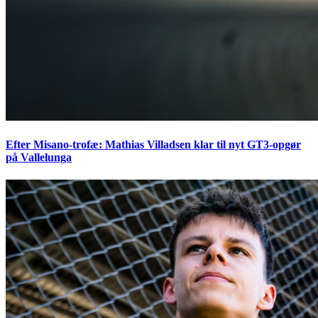
Efter Misano-trofæ: Mathias Villadsen klar til nyt GT3-opgør
på Vallelunga