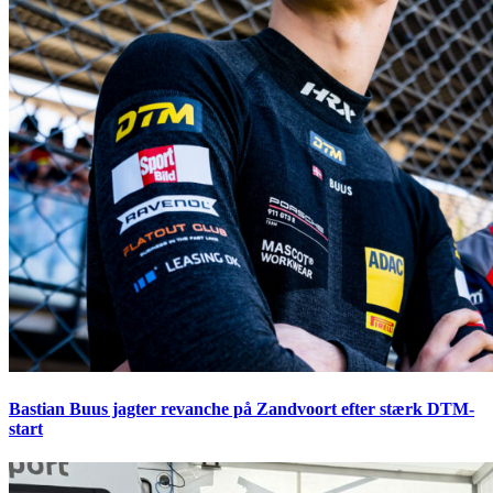
Bastian Buus jagter revanche på Zandvoort efter stærk DTM-
start