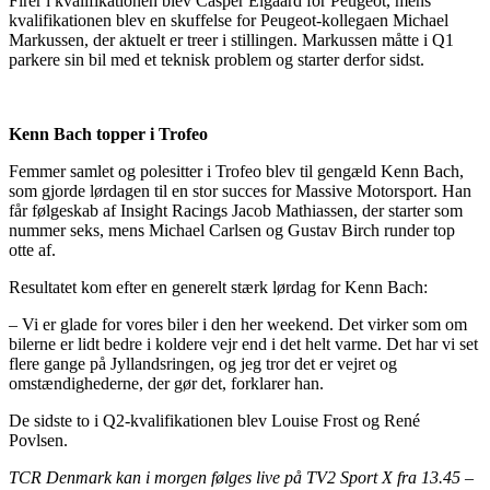
Firer i kvalifikationen blev Casper Elgaard for Peugeot, mens
kvalifikationen blev en skuffelse for Peugeot-kollegaen Michael
Markussen, der aktuelt er treer i stillingen. Markussen måtte i Q1
parkere sin bil med et teknisk problem og starter derfor sidst.
Kenn Bach topper i Trofeo
Femmer samlet og polesitter i Trofeo blev til gengæld Kenn Bach,
som gjorde lørdagen til en stor succes for Massive Motorsport. Han
får følgeskab af Insight Racings Jacob Mathiassen, der starter som
nummer seks, mens Michael Carlsen og Gustav Birch runder top
otte af.
Resultatet kom efter en generelt stærk lørdag for Kenn Bach:
– Vi er glade for vores biler i den her weekend. Det virker som om
bilerne er lidt bedre i koldere vejr end i det helt varme. Det har vi set
flere gange på Jyllandsringen, og jeg tror det er vejret og
omstændighederne, der gør det, forklarer han.
De sidste to i Q2-kvalifikationen blev Louise Frost og René
Povlsen.
TCR Denmark kan i morgen følges live på TV2 Sport X fra 13.45 –