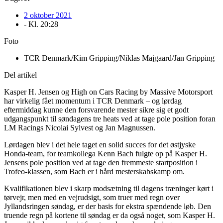
2 oktober 2021
- Kl.
20:28
Foto
TCR Denmark/Kim Gripping/Niklas Majgaard/Jan Gripping
Del artikel
Kasper H. Jensen og High on Cars Racing by Massive Motorsport
har virkelig fået momentum i TCR Denmark – og lørdag
eftermiddag kunne den forsvarende mester sikre sig et godt
udgangspunkt til søndagens tre heats ved at tage pole position foran
LM Racings Nicolai Sylvest og Jan Magnussen.
Lørdagen blev i det hele taget en solid succes for det østjyske
Honda-team, for teamkollega Kenn Bach fulgte op på Kasper H.
Jensens pole position ved at tage den fremmeste startposition i
Trofeo-klassen, som Bach er i hård mesterskabskamp om.
Kvalifikationen blev i skarp modsætning til dagens træninger kørt i
tørvejr, men med en vejrudsigt, som truer med regn over
Jyllandsringen søndag, er der basis for ekstra spændende løb. Den
truende regn på kortene til søndag er da også noget, som Kasper H.