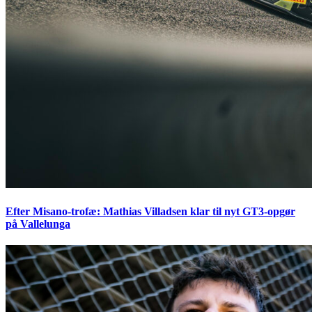
Efter Misano-trofæ: Mathias Villadsen klar til nyt GT3-opgør
på Vallelunga