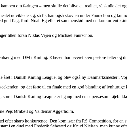
ampen om føringen – men skulle det blive en realitet, så skulle det ogs
m heatet udviklede sig, så fik han også skovlen under Faurschou og ku
 med gult flag, fordi Noah Eg efter et sammenstød med en konkurrent kørte
er titlen foran Niklas Vejen og Michael Faurschou.
enhæng med DM i Karting. Klassen har leveret kæmpestore felter og dra
ret i Danish Karting League, og blev også ny Danmarksmester i Vojens
eekenden, og det førte til en finale med en god blanding af lynhurtige k
om i Danish Karting League er i gang med en supersæson i øjeblikket. He
ne Pejs Ørnbøll og Valdemar Aggerholm.
 efter skarp konkurrence. Den kom især fra RS Competition, for en stær
 fra start i en duel med Frederik Sehested og Knud Nielsen, men kunne ef