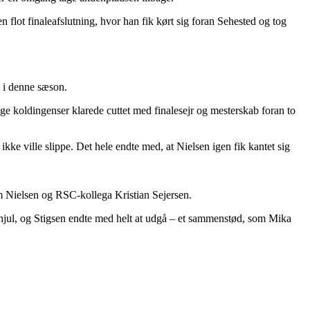
flot finaleafslutning, hvor han fik kørt sig foran Sehested og tog
n i denne sæson.
 koldingenser klarede cuttet med finalesejr og mesterskab foran to
ke ville slippe. Det hele endte med, at Nielsen igen fik kantet sig
m Nielsen og RSC-kollega Kristian Sejersen.
e hjul, og Stigsen endte med helt at udgå – et sammenstød, som Mika