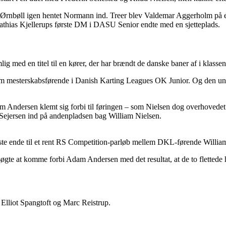
k Ørnbøll igen hentet Normann ind. Treer blev Valdemar Aggerholm på en 
Mathias Kjellerups første DM i DASU Senior endte med en sjetteplads.
ig med en titel til en kører, der har brændt de danske baner af i klasse
m mesterskabsførende i Danish Karting Leagues OK Junior. Og den unge
 Andersen klemt sig forbi til føringen – som Nielsen dog overhovedet ik
n Sejersen ind på andenpladsen bag William Nielsen.
ste ende til et rent RS Competition-parløb mellem DKL-førende Willia
orsøgte at komme forbi Adam Andersen med det resultat, at de to fletted
f Elliot Spangtoft og Marc Reistrup.