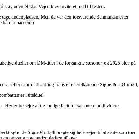
å ske, uden Niklas Vejen blev inviteret med til festen.
nne tage andenpladsen. Men da var den forsvarende danmarksmester
 hårdt i barrieren.
belige dueller om DM-titler i de forgangne sæsoner, og 2025 blev på
 – efter skarp udfordring fra især en velkørende Signe Pejs Ørnbøll, 
ombattanter i titelduel.
r er tre sejre af tre mulige facit for sæsonen indtil videre.
kt kørende Signe Ørnbøll bragte sig hele vejen til at starte som toer
ter en omgang tage andenpladsen tilbage.