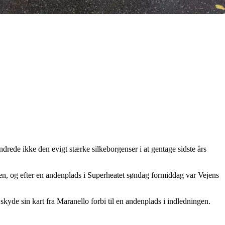
rede ikke den evigt stærke silkeborgenser i at gentage sidste års
den, og efter en andenplads i Superheatet søndag formiddag var Vejens
skyde sin kart fra Maranello forbi til en andenplads i indledningen.