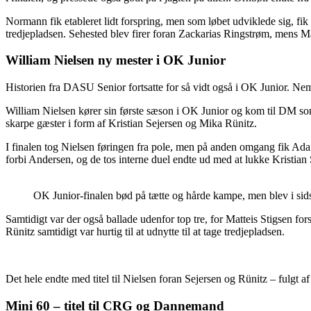
Normann fik etableret lidt forspring, men som løbet udviklede sig, fi
tredjepladsen. Sehested blev firer foran Zackarias Ringstrøm, mens 
William Nielsen ny mester i OK Junior
Historien fra DASU Senior fortsatte for så vidt også i OK Junior. Neml
William Nielsen kører sin første sæson i OK Junior og kom til DM so
skarpe gæster i form af Kristian Sejersen og Mika Rünitz.
I finalen tog Nielsen føringen fra pole, men på anden omgang fik Adam
forbi Andersen, og de tos interne duel endte ud med at lukke Kristia
OK Junior-finalen bød på tætte og hårde kampe, men blev i sid
Samtidigt var der også ballade udenfor top tre, for Matteis Stigsen f
Rünitz samtidigt var hurtig til at udnytte til at tage tredjepladsen.
Det hele endte med titel til Nielsen foran Sejersen og Rünitz – fulgt a
Mini 60 – titel til CRG og Dannemand