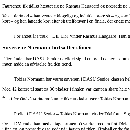
Faurschou fik tidligt hægtet sig på Rasmus Haugaard og pressede på i k
Vejen derimod – han ventede klogeligt og lod tiden gøre sit – og so
kørt – og han landede kort efter sit titelforsvar i en finale, der endte
For andet år i træk – DIF DM-vinder Rasmus Haugaard. Han tag
Suveræne Normann fortsætter stimen
Efterhånden har DASU Senior udviklet sig til en ny klassiker i samm
ingen måde en afvigelse fra dén trend.
Tobias Normann har været suveræn i DASU Senior-klassen hele å
Med 42 kørere til start og 36 pladser i finalen var kampen skarp hele w
Én af forhåndsfavoritterne kunne ikke undgå at være Tobias Normann, s
Podiet i DASU Senior – Tobias Normann vinder DM foran Sig
Og til DM endte han med at tage kronen på værket med en flot DM-titel
i finalen, og pressede også godt på i jagten på titlen. Ørnbøll endte