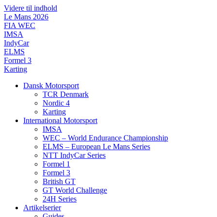
Videre til indhold
Le Mans 2026
FIA WEC
IMSA
IndyCar
ELMS
Formel 3
Karting
Dansk Motorsport
TCR Denmark
Nordic 4
Karting
International Motorsport
IMSA
WEC – World Endurance Championship
ELMS – European Le Mans Series
NTT IndyCar Series
Formel 1
Formel 3
British GT
GT World Challenge
24H Series
Artikelserier
Guides