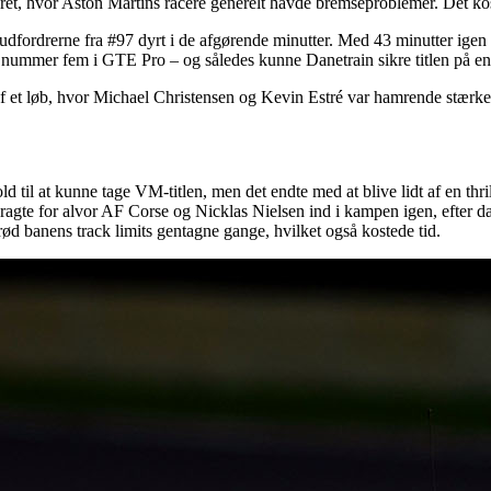
et, hvor Aston Martins racere generelt havde bremseproblemer. Det kos
dfordrerne fra #97 dyrt i de afgørende minutter. Med 43 minutter igen
 nummer fem i GTE Pro – og således kunne Danetrain sikre titlen på en 
 af et løb, hvor Michael Christensen og Kevin Estré var hamrende stærke
 at kunne tage VM-titlen, men det endte med at blive lidt af en thriller
et bragte for alvor AF Corse og Nicklas Nielsen ind i kampen igen, efter
ød banens track limits gentagne gange, hvilket også kostede tid.