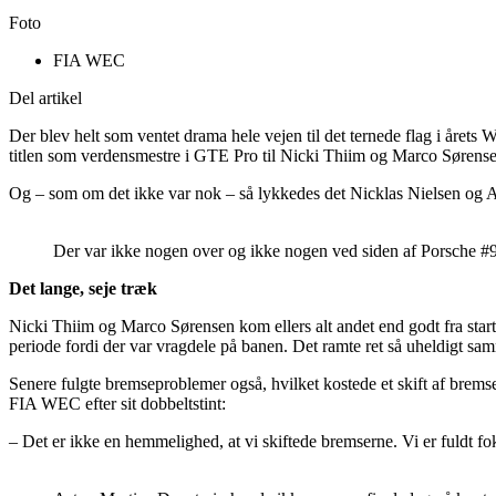
Foto
FIA WEC
Del artikel
Der blev helt som ventet drama hele vejen til det ternede flag i året
titlen som verdensmestre i GTE Pro til Nicki Thiim og Marco Sørensen
Og – som om det ikke var nok – så lykkedes det Nicklas Nielsen og AF 
Der var ikke nogen over og ikke nogen ved siden af Porsche #9
Det lange, seje træk
Nicki Thiim og Marco Sørensen kom ellers alt andet end godt fra star
periode fordi der var vragdele på banen. Det ramte ret så uheldigt sam
Senere fulgte bremseproblemer også, hvilket kostede et skift af brem
FIA WEC efter sit dobbeltstint:
– Det er ikke en hemmelighed, at vi skiftede bremserne. Vi er fuldt fo