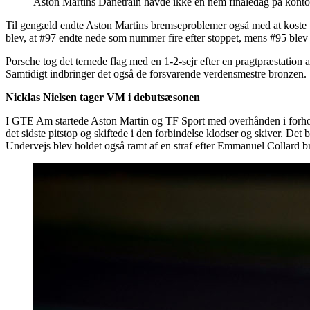
Aston Martins Danetrain havde ikke en nem finaledag på kontor
Til gengæld endte Aston Martins bremseproblemer også med at koste u
blev, at #97 endte nede som nummer fire efter stoppet, mens #95 blev
Porsche tog det ternede flag med en 1-2-sejr efter en pragtpræstation
Samtidigt indbringer det også de forsvarende verdensmestre bronzen.
Nicklas Nielsen tager VM i debutsæsonen
I GTE Am startede Aston Martin og TF Sport med overhånden i forhold til
det sidste pitstop og skiftede i den forbindelse klodser og skiver. D
Undervejs blev holdet også ramt af en straf efter Emmanuel Collard br