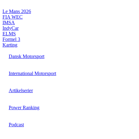
Videre
til
Le Mans 2026
indhold
FIA WEC
IMSA
IndyCar
ELMS
Formel 3
Karting
Dansk Motorsport
International Motorsport
Artikelserier
Power Ranking
Podcast