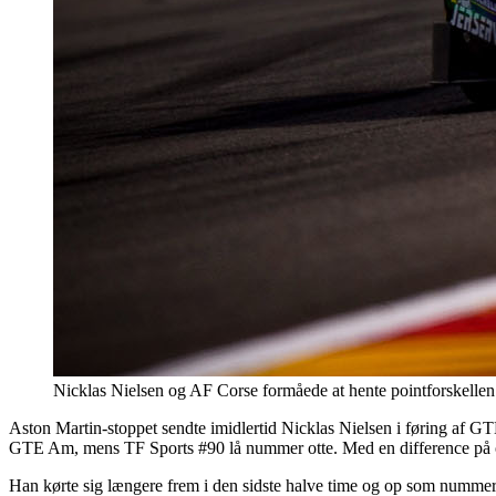
Nicklas Nielsen og AF Corse formåede at hente pointforskell
Aston Martin-stoppet sendte imidlertid Nicklas Nielsen i føring af G
GTE Am, mens TF Sports #90 lå nummer otte. Med en difference på otte 
Han kørte sig længere frem i den sidste halve time og op som nummer t