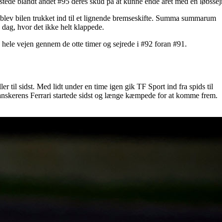
tede blandt andet #95 deres skud på at kunne ende året med en løbssejr
 blev bilen trukket ind til et lignende bremseskifte. Summa summarum
dag, hvor det ikke helt klappede.
 hele vejen gennem de otte timer og sejrede i #92 foran #91.
 til sidst. Med lidt under en time igen gik TF Sport ind fra spids til
 danskerens Ferrari startede sidst og længe kæmpede for at komme frem.