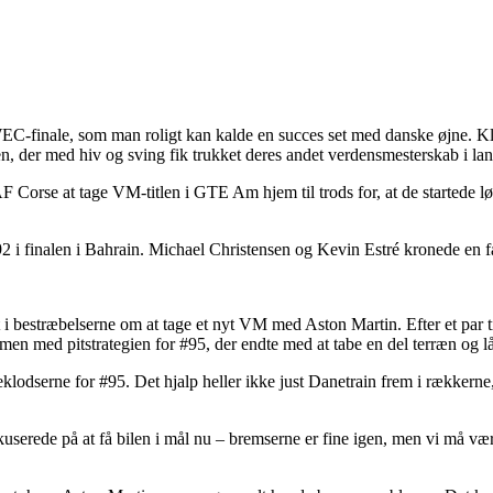
s WEC-finale, som man roligt kan kalde en succes set med danske øjne. K
, der med hiv og sving fik trukket deres andet verdensmesterskab i lan
Corse at tage VM-titlen i GTE Am hjem til trods for, at de startede løb
2 i finalen i Bahrain. Michael Christensen og Kevin Estré kronede en f
t i bestræbelserne om at tage et nyt VM med Aston Martin. Efter et pa
men med pitstrategien for #95, der endte med at tabe en del terræn og l
seklodserne for #95. Det hjalp heller ikke just Danetrain frem i rækker
kuserede på at få bilen i mål nu – bremserne er fine igen, men vi må vær