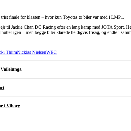
 trist finale for klassen – hvor kun Toyotas to biler var med i LMP1.
 sejr til Jackie Chan DC Racing efter en lang kamp med JOTA Sport. H
tter igen – men begge biler klarede heldigvis frisag, og endte i samm
cki Thiim
Nicklas Nielsen
WEC
 Vallelunga
art
e i Viborg