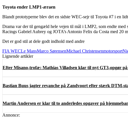
Toyota ender LMP1-æraen
Blandt prototyperne blev det en sidste WEC-sejr til Toyota #7 i en lidt
Drama var der til gengæld hele vejen til mål i LMP2, som endte med
Racings Gabriel Aubrey og JOTA’s Antonio Felix da Costa med 20 minu
Det er god stil at dele godt indhold med andre
FIA WEC
Le Mans
Marco Sørensen
Michael Christensen
motorsport
Ni
Lignende artikler
Efter Misano-trofæ: Mathias Villadsen klar til nyt GT3-opgør på
Bastian Buus jagter revanche på Zandvoort efter stærk DTM-st
Martin Andersen er klar til to anderledes opgaver på hjemmeban
Annonce: