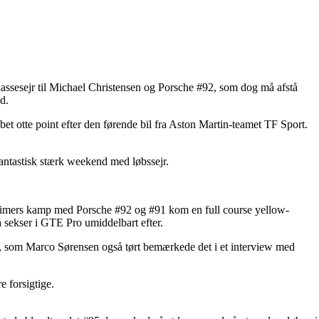
lassesejr til Michael Christensen og Porsche #92, som dog må afstå
d.
et otte point efter den førende bil fra Aston Martin-teamet TF Sport.
antastisk stærk weekend med løbssejr.
r timers kamp med Porsche #92 og #91 kom en full course yellow-
å sekser i GTE Pro umiddelbart efter.
ne, som Marco Sørensen også tørt bemærkede det i et interview med
e forsigtige.