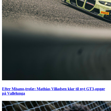
Efter Misano-trofæ: Mathias Villadsen klar til nyt GT3-opgør
på Vallelunga