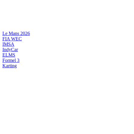
Videre
til
indhold
Le Mans 2026
FIA WEC
IMSA
IndyCar
ELMS
Formel 3
Karting
DANSK MOTORSPORT
INTERNATIONAL MOTORSPORT
ARTIKELSERIER