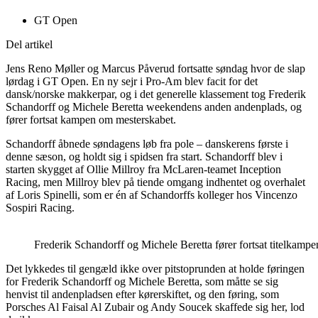
GT Open
Del artikel
Jens Reno Møller og Marcus Påverud fortsatte søndag hvor de slap
lørdag i GT Open. En ny sejr i Pro-Am blev facit for det
dansk/norske makkerpar, og i det generelle klassement tog Frederik
Schandorff og Michele Beretta weekendens anden andenplads, og
fører fortsat kampen om mesterskabet.
Schandorff åbnede søndagens løb fra pole – danskerens første i
denne sæson, og holdt sig i spidsen fra start. Schandorff blev i
starten skygget af Ollie Millroy fra McLaren-teamet Inception
Racing, men Millroy blev på tiende omgang indhentet og overhalet
af Loris Spinelli, som er én af Schandorffs kolleger hos Vincenzo
Sospiri Racing.
Frederik Schandorff og Michele Beretta fører fortsat titelkam
Det lykkedes til gengæld ikke over pitstoprunden at holde føringen
for Frederik Schandorff og Michele Beretta, som måtte se sig
henvist til andenpladsen efter kørerskiftet, og den føring, som
Porsches Al Faisal Al Zubair og Andy Soucek skaffede sig her, lod