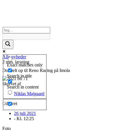
Alle nyheder
2 min. læsning
Exact matches only
Dobbelt op til Reno Racing på Imola
Search in title
Skrevet af
Search in content
Niklas Majgaard
Udgivet
26 juli 2021
- Kl.
12:25
Foto