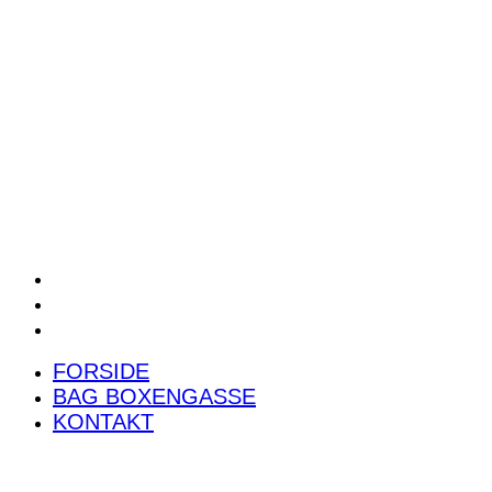
POWER RANKING
PODCAST
PRESSEMEDDELELSER
BILTEST
FORSIDE
BAG BOXENGASSE
KONTAKT
FORSIDE
BAG BOXENGASSE
KONTAKT