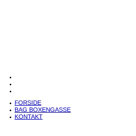
POWER RANKING
PODCAST
PRESSEMEDDELELSER
BILTEST
FORSIDE
BAG BOXENGASSE
KONTAKT
FORSIDE
BAG BOXENGASSE
KONTAKT