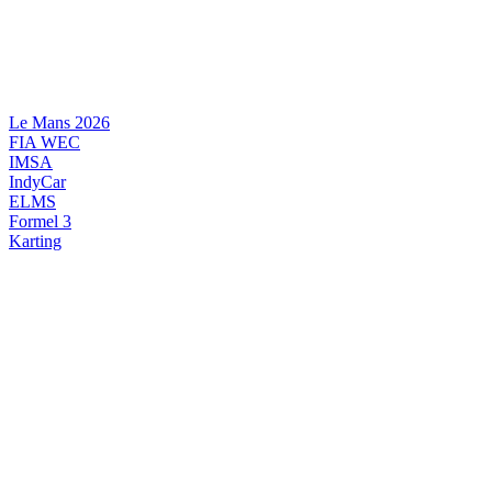
Videre
til
indhold
Le Mans 2026
FIA WEC
IMSA
IndyCar
ELMS
Formel 3
Karting
DANSK MOTORSPORT
INTERNATIONAL MOTORSPORT
ARTIKELSERIER