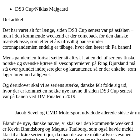
DS3 Cup/Niklas Majgaard
Del artikel
Det har varet alt for længe, siden DS3 Cup senest var på asfalten –
men i den kommende weekend er der comeback for den danske
mærkeklasse, som efter et års ufrivillig pause under
coronapandemien endelig er tilbage, hvor den hører til: På banen!
Mens pandemien fortsat sætter sit aftryk i, at en del af seriens finske,
norske og svenske kørere til sæsonpremieren på Ring Djursland må
stå over grundet indrejseregler og karantæner, så er der enkelte, som
tager turen ned alligevel.
Og derudover skal vi se seriens stærke, danske felt folde sig ud,
hvor der er kommet en række nye navne til siden DS3 Cup senest
var på banen ved DM Finalen i 2019.
Jacob Sevel og CMD Motorsport udvidede allerede sidste år med 
Blandt de nye, danske navne, vi skal se i den kommende weekend
er Kevin Brandsborg og Magnus Taulborg, som også havde meldt
klar til at køre serien i fjor, da man desværre måtte aflyse sæsonen