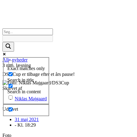
Alle nyheder
3 min. læsning
Exact matches only
DS3 Cup er tilbage efter et års pause!
Search in title
Skrevet af
Search in content
Niklas Majgaard
Udgivet
31 maj 2021
- Kl.
18:29
Foto