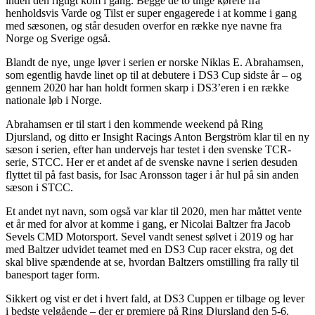
inden den rigtigt kom i gang. Begge de to unge kørere fra
henholdsvis Varde og Tilst er super engagerede i at komme i gang
med sæsonen, og står desuden overfor en række nye navne fra
Norge og Sverige også.
Blandt de nye, unge løver i serien er norske Niklas E. Abrahamsen,
som egentlig havde linet op til at debutere i DS3 Cup sidste år – og
gennem 2020 har han holdt formen skarp i DS3’eren i en række
nationale løb i Norge.
Abrahamsen er til start i den kommende weekend på Ring
Djursland, og ditto er Insight Racings Anton Bergström klar til en ny
sæson i serien, efter han undervejs har testet i den svenske TCR-
serie, STCC. Her er et andet af de svenske navne i serien desuden
flyttet til på fast basis, for Isac Aronsson tager i år hul på sin anden
sæson i STCC.
Et andet nyt navn, som også var klar til 2020, men har måttet vente
et år med for alvor at komme i gang, er Nicolai Baltzer fra Jacob
Sevels CMD Motorsport. Sevel vandt senest sølvet i 2019 og har
med Baltzer udvidet teamet med en DS3 Cup racer ekstra, og det
skal blive spændende at se, hvordan Baltzers omstilling fra rally til
banesport tager form.
Sikkert og vist er det i hvert fald, at DS3 Cuppen er tilbage og lever
i bedste velgående – der er premiere på Ring Djursland den 5-6.