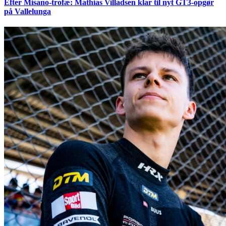
Efter Misano-trofæ: Mathias Villadsen klar til nyt GT3-opgør
på Vallelunga