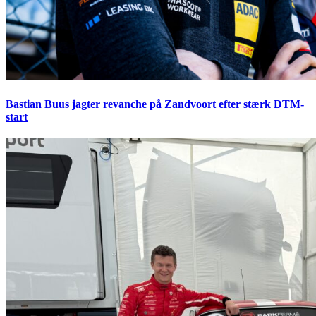
Bastian Buus jagter revanche på Zandvoort efter stærk DTM-
start