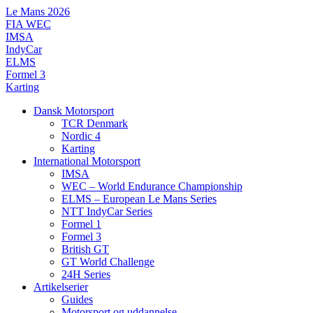
Videre
Le Mans 2026
til
FIA WEC
indhold
IMSA
IndyCar
ELMS
Formel 3
Karting
Dansk Motorsport
TCR Denmark
Nordic 4
Karting
International Motorsport
IMSA
WEC – World Endurance Championship
ELMS – European Le Mans Series
NTT IndyCar Series
Formel 1
Formel 3
British GT
GT World Challenge
24H Series
Artikelserier
Guides
Motorsport og uddannelse