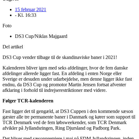
15 februar 2021
- Kl.
16:33
Foto
DS3 Cup/Niklas Majgaard
Del artikel
DS3 Cup vender tilbage til de skandinaviske baner i 2021!
Kalenderen bliver igen med seks afdelinger, hvor de fem danske
afdelinger allerede ligger fast. En afdeling i enten Norge eller
Sverige er desuden under udarbejdelse, men denne ligger ikke fast
endnu, da DS3 Cup og promotor Martin Jensen fortsat afventer
afklaring i forhold til indrejserestriktioner med videre.
Følger TCR-kalenderen
Fast ligger det til gengæld, at DS3 Cuppen i den kommende sæson
gæster alle tre permanente baner i Danmark og kører som support til
TCR Denmark ved de fem løbsweekender, som TCR Denmark
afvikler på Jyllandsringen, Ring Djursland og Padborg Park.
Det bliver med sæsonpremiere i maj på FDM Jyllandsringen, inden