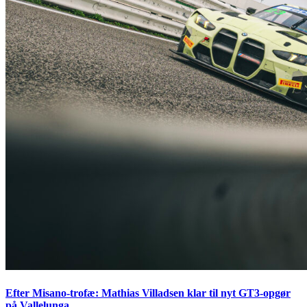
Efter Misano-trofæ: Mathias Villadsen klar til nyt GT3-opgør
på Vallelunga