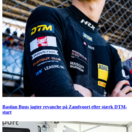
Bastian Buus jagter revanche på Zandvoort efter stærk DTM-
start