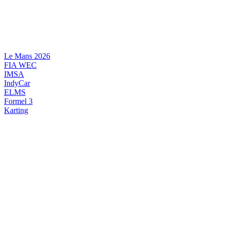
Videre
til
indhold
Le Mans 2026
FIA WEC
IMSA
IndyCar
ELMS
Formel 3
Karting
DANSK MOTORSPORT
INTERNATIONAL MOTORSPORT
ARTIKELSERIER