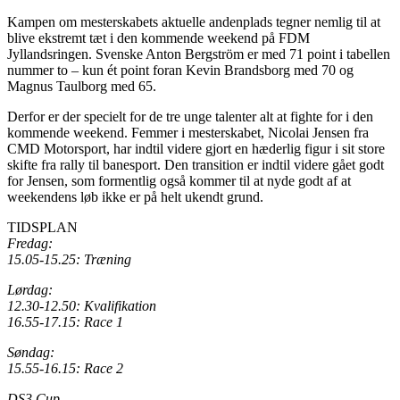
Kampen om mesterskabets aktuelle andenplads tegner nemlig til at
blive ekstremt tæt i den kommende weekend på FDM
Jyllandsringen. Svenske Anton Bergström er med 71 point i tabellen
nummer to – kun ét point foran Kevin Brandsborg med 70 og
Magnus Taulborg med 65.
Derfor er der specielt for de tre unge talenter alt at fighte for i den
kommende weekend. Femmer i mesterskabet, Nicolai Jensen fra
CMD Motorsport, har indtil videre gjort en hæderlig figur i sit store
skifte fra rally til banesport. Den transition er indtil videre gået godt
for Jensen, som formentlig også kommer til at nyde godt af at
weekendens løb ikke er på helt ukendt grund.
TIDSPLAN
Fredag:
15.05-15.25: Træning
Lørdag:
12.30-12.50: Kvalifikation
16.55-17.15: Race 1
Søndag:
15.55-16.15: Race 2
DS3 Cup