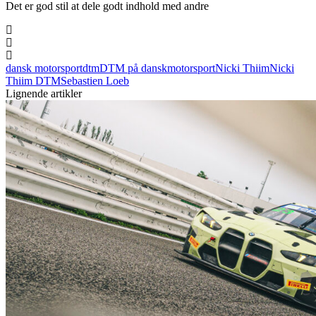
Det er god stil at dele godt indhold med andre
dansk motorsport
dtm
DTM på dansk
motorsport
Nicki Thiim
Nicki
Thiim DTM
Sebastien Loeb
Lignende artikler