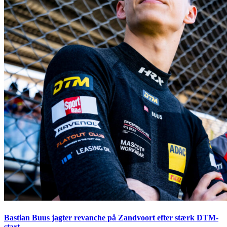
Bastian Buus jagter revanche på Zandvoort efter stærk DTM-
start