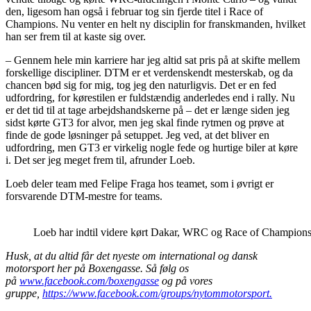
den, ligesom han også i februar tog sin fjerde titel i Race of
Champions. Nu venter en helt ny disciplin for franskmanden, hvilket
han ser frem til at kaste sig over.
– Gennem hele min karriere har jeg altid sat pris på at skifte mellem
forskellige discipliner. DTM er et verdenskendt mesterskab, og da
chancen bød sig for mig, tog jeg den naturligvis. Det er en fed
udfordring, for kørestilen er fuldstændig anderledes end i rally. Nu
er det tid til at tage arbejdshandskerne på – det er længe siden jeg
sidst kørte GT3 for alvor, men jeg skal finde rytmen og prøve at
finde de gode løsninger på setuppet. Jeg ved, at det bliver en
udfordring, men GT3 er virkelig nogle fede og hurtige biler at køre
i. Det ser jeg meget frem til, afrunder Loeb.
Loeb deler team med Felipe Fraga hos teamet, som i øvrigt er
forsvarende DTM-mestre for teams.
Loeb har indtil videre kørt Dakar, WRC og Race of Champions
Husk, at du altid får det nyeste om international og dansk
motorsport her på Boxengasse. Så følg os
på
www.facebook.com/boxengasse
og på vores
gruppe,
https://www.facebook.com/groups/nytommotorsport.