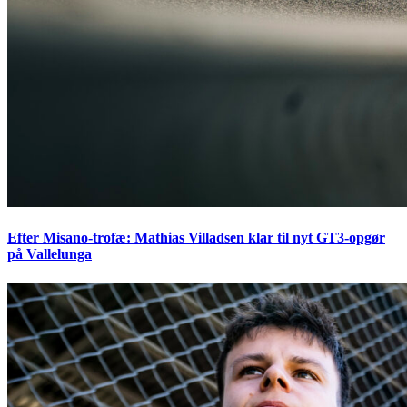
Efter Misano-trofæ: Mathias Villadsen klar til nyt GT3-opgør
på Vallelunga