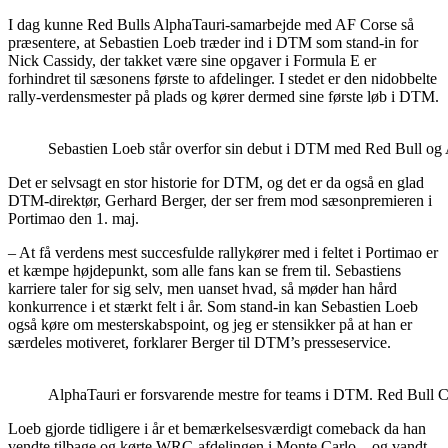
I dag kunne Red Bulls AlphaTauri-samarbejde med AF Corse så
præsentere, at Sebastien Loeb træder ind i DTM som stand-in for
Nick Cassidy, der takket være sine opgaver i Formula E er
forhindret til sæsonens første to afdelinger. I stedet er den nidobbelte
rally-verdensmester på plads og kører dermed sine første løb i DTM.
Sebastien Loeb står overfor sin debut i DTM med Red Bull og
Det er selvsagt en stor historie for DTM, og det er da også en glad
DTM-direktør, Gerhard Berger, der ser frem mod sæsonpremieren i
Portimao den 1. maj.
– At få verdens mest succesfulde rallykører med i feltet i Portimao er
et kæmpe højdepunkt, som alle fans kan se frem til. Sebastiens
karriere taler for sig selv, men uanset hvad, så møder han hård
konkurrence i et stærkt felt i år. Som stand-in kan Sebastien Loeb
også køre om mesterskabspoint, og jeg er stensikker på at han er
særdeles motiveret, forklarer Berger til DTM’s presseservice.
AlphaTauri er forsvarende mestre for teams i DTM. Red Bull 
Loeb gjorde tidligere i år et bemærkelsesværdigt comeback da han
vendte tilbage og kørte WRC-afdelingen i Monte Carlo – og vandt