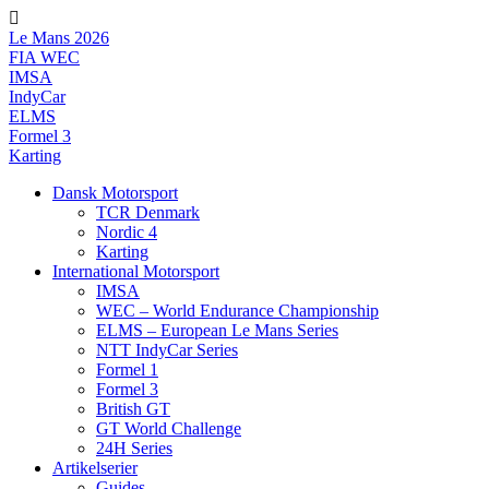
Videre
til
Le Mans 2026
indhold
FIA WEC
IMSA
IndyCar
ELMS
Formel 3
Karting
Dansk Motorsport
TCR Denmark
Nordic 4
Karting
International Motorsport
IMSA
WEC – World Endurance Championship
ELMS – European Le Mans Series
NTT IndyCar Series
Formel 1
Formel 3
British GT
GT World Challenge
24H Series
Artikelserier
Guides