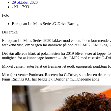
29 oktober 2020
- Kl.
17:33
Foto
European Le Mans Series/G-Drive Racing
Del artikel
European Le Mans Series 2020 lakker mod enden. I den kommende weeke
weekend vise, om vi igen får danskere på podiet i LMP2, LMP3 og
Det står allerede klart, at pokalhøsten fra 2019 bliver svær at topp
mulighed for at kunne tage bronzen – i år i LMP2 med russiske G-Dri
Mikkel Jensen jagter først og fremmest et godt, europæisk punktum fo
Men først venter Portimao. Raceren fra G-Drive, som Jensen deler med
Panis Racings #31 har begge 37. Derfor er mulighederne åbne.