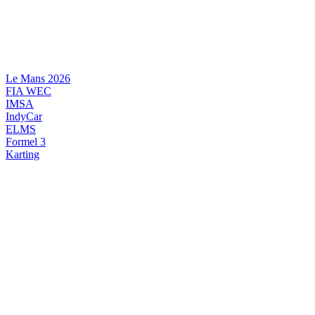
Videre
til
indhold
Le Mans 2026
FIA WEC
IMSA
IndyCar
ELMS
Formel 3
Karting
DANSK MOTORSPORT
INTERNATIONAL MOTORSPORT
ARTIKELSERIER