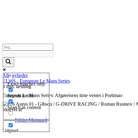
Alle nyheder
ELMS - European Le Mans Series
Exact matches only
3 min. læsning
European Le Mans Series: Afgørelsens time venter i Portimao
Search in title
Search in content
Skrevet af
Niklas Majgaard
Udgivet