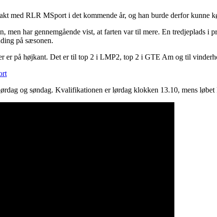
trakt med RLR MSport i det kommende år, og han burde derfor kunne kør
 men har gennemgående vist, at farten var til mere. En tredjeplads i pr
unding på sæsonen.
ioner er på højkant. Det er til top 2 i LMP2, top 2 i GTE Am og til vinde
rt
ørdag og søndag. Kvalifikationen er lørdag klokken 13.10, mens løbet 