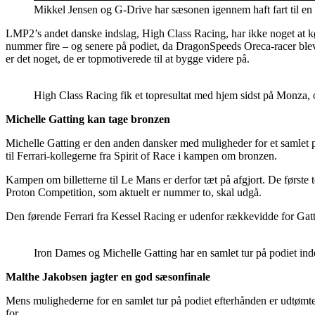
Mikkel Jensen og G-Drive har sæsonen igennem haft fart til en
LMP2’s andet danske indslag, High Class Racing, har ikke noget at køre 
nummer fire – og senere på podiet, da DragonSpeeds Oreca-racer blev 
er det noget, de er topmotiverede til at bygge videre på.
High Class Racing fik et topresultat med hjem sidst på Monza, 
Michelle Gatting kan tage bronzen
Michelle Gatting er den anden dansker med muligheder for et samlet p
til Ferrari-kollegerne fra Spirit of Race i kampen om bronzen.
Kampen om billetterne til Le Mans er derfor tæt på afgjort. De først
Proton Competition, som aktuelt er nummer to, skal udgå.
Den førende Ferrari fra Kessel Racing er udenfor rækkevidde for Gat
Iron Dames og Michelle Gatting har en samlet tur på podiet in
Malthe Jakobsen jagter en god sæsonfinale
Mens mulighederne for en samlet tur på podiet efterhånden er udtømt
for.