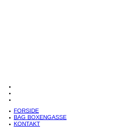
POWER RANKING
PODCAST
PRESSEMEDDELELSER
BILTEST
FORSIDE
BAG BOXENGASSE
KONTAKT
FORSIDE
BAG BOXENGASSE
KONTAKT