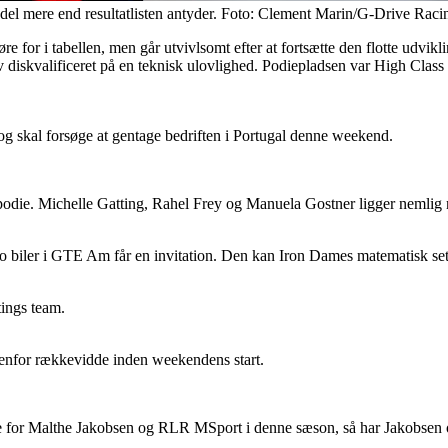
 del mere end resultatlisten antyder. Foto: Clement Marin/G-Drive Raci
for i tabellen, men går utvivlsomt efter at fortsætte den flotte udvikli
diskvalificeret på en teknisk ulovlighed. Podiepladsen var High Class 
og skal forsøge at gentage bedriften i Portugal denne weekend.
odie. Michelle Gatting, Rahel Frey og Manuela Gostner ligger nemlig nu
e to biler i GTE Am får en invitation. Den kan Iron Dames matematisk s
tings team.
denfor rækkevidde inden weekendens start.
e for Malthe Jakobsen og RLR MSport i denne sæson, så har Jakobsen og 