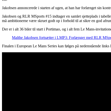
Jakobsen annoncerede i starten af ugen, at han har forlænget sin kon
Jakobsen og RLR MSports #15 indtager en samlet sjetteplads i tabellen,
må ambitionerne være skruet godt op i forhold til at sikre en god afr
Der er i alt 36 biler til start i Portimao, og i alt fem Le Mans-invitat
Malthe Jakobsen fortsætter i LMP3: Forlænger med RLR MSpo
Finalen i European Le Mans Series kan følges på nedenstående links l