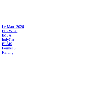
Videre
til
indhold
Le Mans 2026
FIA WEC
IMSA
IndyCar
ELMS
Formel 3
Karting
DANSK MOTORSPORT
INTERNATIONAL MOTORSPORT
ARTIKELSERIER