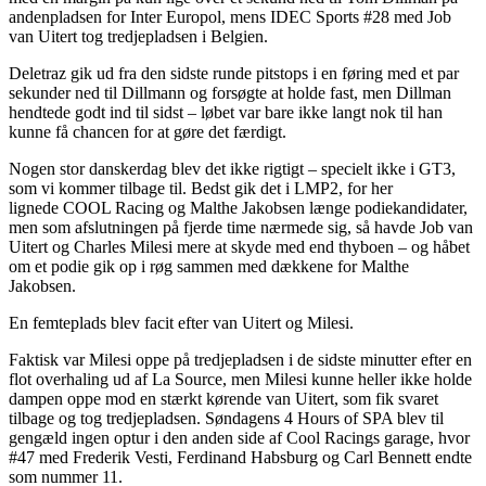
andenpladsen for Inter Europol, mens IDEC Sports #28 med Job
van Uitert tog tredjepladsen i Belgien.
Deletraz gik ud fra den sidste runde pitstops i en føring med et par
sekunder ned til Dillmann og forsøgte at holde fast, men Dillman
hendtede godt ind til sidst – løbet var bare ikke langt nok til han
kunne få chancen for at gøre det færdigt.
Nogen stor danskerdag blev det ikke rigtigt – specielt ikke i GT3,
som vi kommer tilbage til. Bedst gik det i LMP2, for her
lignede COOL Racing og Malthe Jakobsen længe podiekandidater,
men som afslutningen på fjerde time nærmede sig, så havde Job van
Uitert og Charles Milesi mere at skyde med end thyboen – og håbet
om et podie gik op i røg sammen med dækkene for Malthe
Jakobsen.
En femteplads blev facit efter van Uitert og Milesi.
Faktisk var Milesi oppe på tredjepladsen i de sidste minutter efter en
flot overhaling ud af La Source, men Milesi kunne heller ikke holde
dampen oppe mod en stærkt kørende van Uitert, som fik svaret
tilbage og tog tredjepladsen. Søndagens 4 Hours of SPA blev til
gengæld ingen optur i den anden side af Cool Racings garage, hvor
#47 med Frederik Vesti, Ferdinand Habsburg og Carl Bennett endte
som nummer 11.