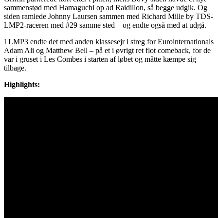
sammenstød med Hamaguchi op ad Raidillon, så begge udgik. Og
siden ramlede Johnny Laursen sammen med Richard Mille by TDS-
LMP2-raceren med #29 samme sted – og endte også med at udgå.
I LMP3 endte det med anden klassesejr i streg for Eurointernationals
Adam Ali og Matthew Bell – på et i øvrigt ret flot comeback, for de
var i gruset i Les Combes i starten af løbet og måtte kæmpe sig
tilbage.
Highlights: