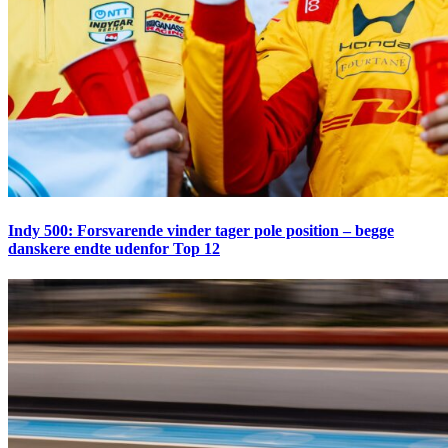
Indy 500: Forsvarende vinder tager pole position – begge
danskere endte udenfor Top 12