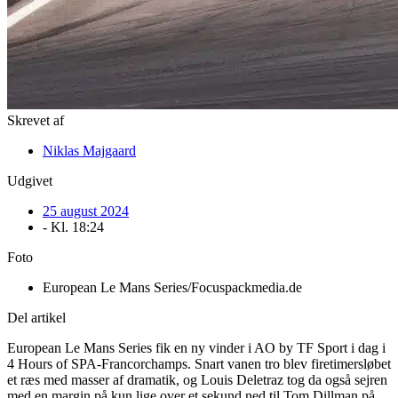
Skrevet af
Niklas Majgaard
Udgivet
25 august 2024
- Kl.
18:24
Foto
European Le Mans Series/Focuspackmedia.de
Del artikel
European Le Mans Series fik en ny vinder i AO by TF Sport i dag i
4 Hours of SPA-Francorchamps. Snart vanen tro blev firetimersløbet
et ræs med masser af dramatik, og Louis Deletraz tog da også sejren
med en margin på kun lige over et sekund ned til Tom Dillman på