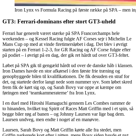
Iron Lynx vs Formula Racing på første række på SPA – men inge
GT3: Ferrari-dominans efter stort GT3-uheld
Ferrari har generelt været stærke på SPA Francorchamps hele
weekenden – og Kessel Racing fulgte AF Corses sejr i Michelin Le
Mans Cup op med at vinde firetimersløbet i dag. Det blev i øvrigt
starten på en Ferrari 1-2-3, for GR Racing og AF Corse fulgte efter
på podiet – i øvrigt på en dag, der gik ret hårdt ud over GT3-feltet.
Løbet på SPA gik til gengæld hårdt ud over de danske håb i klassen.
Iron Dames havde en stor afkørsel i den første frie træning og
genopbyggede bilen til kvalifikationen. De fik desuden en straf for
det, og startede derfor langt nede som nummer syv. Som løbet skred
frem fik de kørt sig op, og Sarah Bovy var oppe at kæmpe om
føringen med ‘teamkammeraterne’ fra Iron Lynx.
I en duel med Hiroshi Hamaguchi gennem Les Combes rammer de
to hinanden, hvilket tog Spirit of Races Matt Griffin med i et spin, så
begge biler røg af banen – og Johnny Laursen var lige bag dem.
Laursen undveg, men endte i noget af en manøvre.
Laursen, Sarah Bovy og Matt Griffin kørte alle fra stedet, men
Griffin parkerede kort efter i pitten, mens Bovy siden havde et nyt