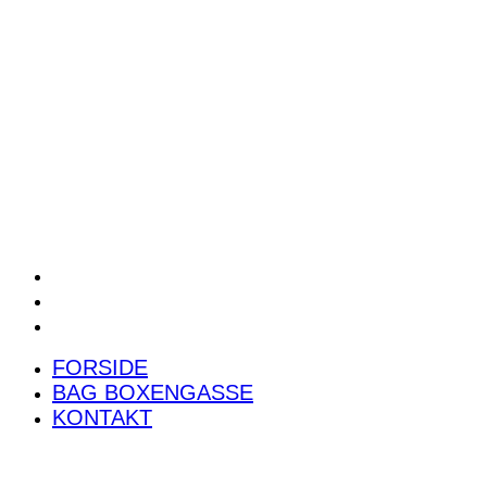
POWER RANKING
PODCAST
PRESSEMEDDELELSER
BILTEST
FORSIDE
BAG BOXENGASSE
KONTAKT
FORSIDE
BAG BOXENGASSE
KONTAKT