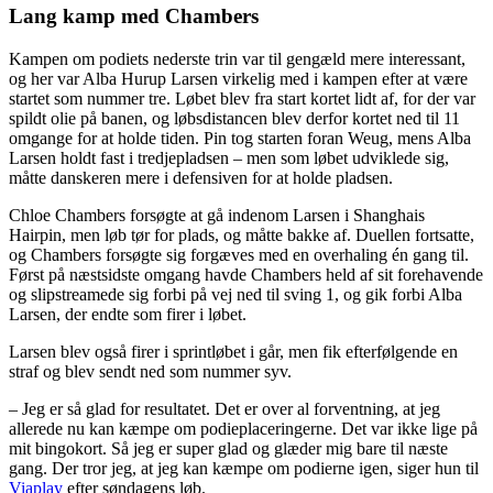
Lang kamp med Chambers
Kampen om podiets nederste trin var til gengæld mere interessant,
og her var Alba Hurup Larsen virkelig med i kampen efter at være
startet som nummer tre. Løbet blev fra start kortet lidt af, for der var
spildt olie på banen, og løbsdistancen blev derfor kortet ned til 11
omgange for at holde tiden. Pin tog starten foran Weug, mens Alba
Larsen holdt fast i tredjepladsen – men som løbet udviklede sig,
måtte danskeren mere i defensiven for at holde pladsen.
Chloe Chambers forsøgte at gå indenom Larsen i Shanghais
Hairpin, men løb tør for plads, og måtte bakke af. Duellen fortsatte,
og Chambers forsøgte sig forgæves med en overhaling én gang til.
Først på næstsidste omgang havde Chambers held af sit forehavende
og slipstreamede sig forbi på vej ned til sving 1, og gik forbi Alba
Larsen, der endte som firer i løbet.
Larsen blev også firer i sprintløbet i går, men fik efterfølgende en
straf og blev sendt ned som nummer syv.
– Jeg er så glad for resultatet. Det er over al forventning, at jeg
allerede nu kan kæmpe om podieplaceringerne. Det var ikke lige på
mit bingokort. Så jeg er super glad og glæder mig bare til næste
gang. Der tror jeg, at jeg kan kæmpe om podierne igen, siger hun til
Viaplay
efter søndagens løb.