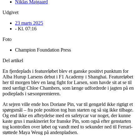
Niklas Majgaard
Udgivet
23 marts 2025
- Kl.
07:16
Foto
Champion Foundation Press
Del artikel
En fjerdeplads i featureløbet blev et ganske positivt punktum for
Alba Hurup Larsens debut i F1 Academy i Shanghai. Featureløbet
her til morgen blev en lang fight for Larsen, som havde sit at se til
med særligt Chloe Chambers, som længe udfordrede i jagten på en
podieplads i sæsonpremieren.
At sejren ville ende hos Doriane Pin, var til gengæld ikke rigtigt et
spørgsmål – fra pole position tog hun starten og så sig ikke tilbage.
Og end ikke en afbrydelse med en safetycar var noget, der kunne
kaste grus i maskineriet for franske Pin, som også efter genstarten
tog kontrollen over løbet og vandt med to sekunder ned til Ferrari-
støttede Maya Weug på andenpladsen.