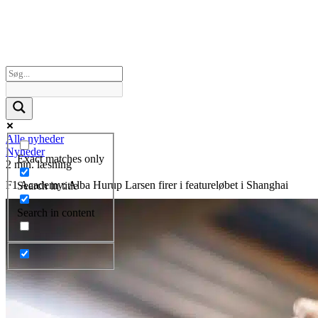
Alle nyheder
Nyheder
Exact matches only
2 min. læsning
F1 Academy: Alba Hurup Larsen firer i featureløbet i Shanghai
Search in title
Search in content