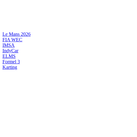
Videre
til
indhold
Le Mans 2026
FIA WEC
IMSA
IndyCar
ELMS
Formel 3
Karting
DANSK MOTORSPORT
INTERNATIONAL MOTORSPORT
ARTIKELSERIER