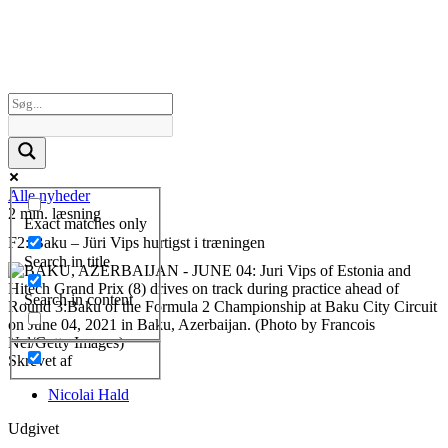
Alle nyheder
2 min. læsning
Exact matches only
F2: Baku – Jüri Vips hurtigst i træningen
Search in title
Search in content
Skrevet af
Nicolai Hald
Udgivet