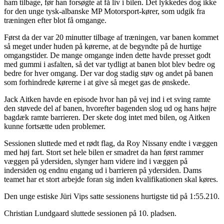
ham tilbage, før han forsøgte at få liv i bilen. Det lykkedes dog ikke
for den unge tysk-albanske MP Motorsport-kører, som udgik fra
træningen efter blot få omgange.
Først da der var 20 minutter tilbage af træningen, var banen kommet
så meget under huden på kørerne, at de begyndte på de hurtige
omgangstider. De mange omgange inden dette havde presset godt
med gummi i asfalten, så det var tydligt at banen blot blev bedre og
bedre for hver omgang. Der var dog stadig støv og andet på banen
som forhindrede kørerne i at give så meget gas de ønskede.
Jack Aitken havde en episode hvor han på vej ind i et sving ramte
den støvede del af banen, hvorefter bagenden slog ud og hans højre
bagdæk ramte barrieren. Der skete dog intet med bilen, og Aitken
kunne fortsætte uden problemer.
Sessionen sluttede med et rødt flag, da Roy Nissany endte i væggen
med høj fart. Stort set hele bilen er smadret da han først rammer
væggen på ydersiden, slynger ham videre ind i væggen på
indersiden og endnu engang ud i barrieren på ydersiden. Dams
teamet har et stort arbejde foran sig inden kvalifikationen skal køres.
Den unge estiske Jüri Vips satte sessionens hurtigste tid på 1:55.210.
Christian Lundgaard sluttede sessionen på 10. pladsen.