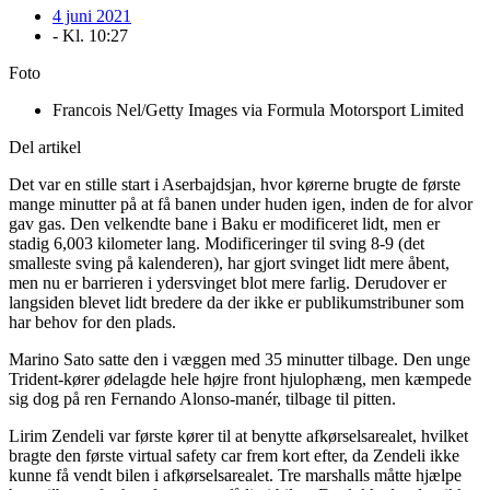
4 juni 2021
- Kl.
10:27
Foto
Francois Nel/Getty Images via Formula Motorsport Limited
Del artikel
Det var en stille start i Aserbajdsjan, hvor kørerne brugte de første
mange minutter på at få banen under huden igen, inden de for alvor
gav gas. Den velkendte bane i Baku er modificeret lidt, men er
stadig 6,003 kilometer lang. Modificeringer til sving 8-9 (det
smalleste sving på kalenderen), har gjort svinget lidt mere åbent,
men nu er barrieren i ydersvinget blot mere farlig. Derudover er
langsiden blevet lidt bredere da der ikke er publikumstribuner som
har behov for den plads.
Marino Sato satte den i væggen med 35 minutter tilbage. Den unge
Trident-kører ødelagde hele højre front hjulophæng, men kæmpede
sig dog på ren Fernando Alonso-manér, tilbage til pitten.
Lirim Zendeli var første kører til at benytte afkørselsarealet, hvilket
bragte den første virtual safety car frem kort efter, da Zendeli ikke
kunne få vendt bilen i afkørselsarealet. Tre marshalls måtte hjælpe