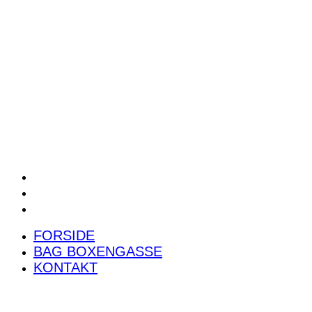
POWER RANKING
PODCAST
PRESSEMEDDELELSER
BILTEST
FORSIDE
BAG BOXENGASSE
KONTAKT
FORSIDE
BAG BOXENGASSE
KONTAKT