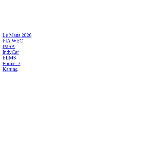
Videre
til
indhold
Le Mans 2026
FIA WEC
IMSA
IndyCar
ELMS
Formel 3
Karting
DANSK MOTORSPORT
INTERNATIONAL MOTORSPORT
ARTIKELSERIER