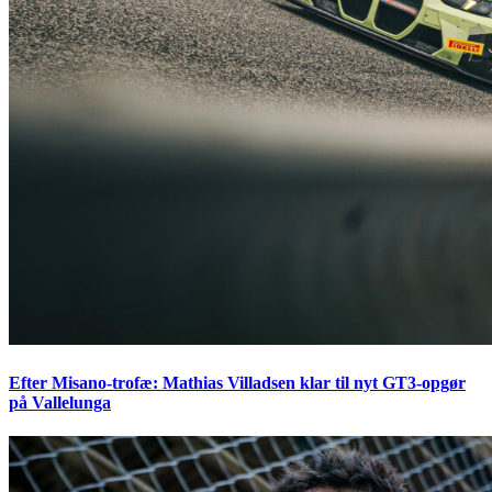
Efter Misano-trofæ: Mathias Villadsen klar til nyt GT3-opgør
på Vallelunga