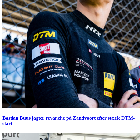
Bastian Buus jagter revanche på Zandvoort efter stærk DTM-
start