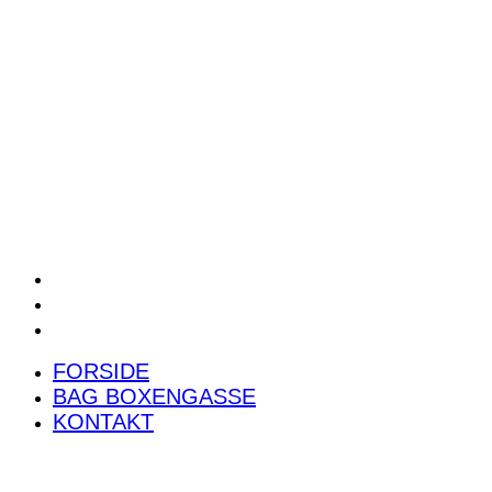
POWER RANKING
PODCAST
PRESSEMEDDELELSER
BILTEST
FORSIDE
BAG BOXENGASSE
KONTAKT
FORSIDE
BAG BOXENGASSE
KONTAKT