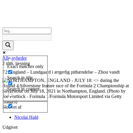
Alle nyheder
2 min. læsning
Exact matches only
F2: England – Lundgaard i ærgerlig pithændelse – Zhou vandt
Search in title
Search in content
Skrevet af
Nicolai Hald
Udgivet