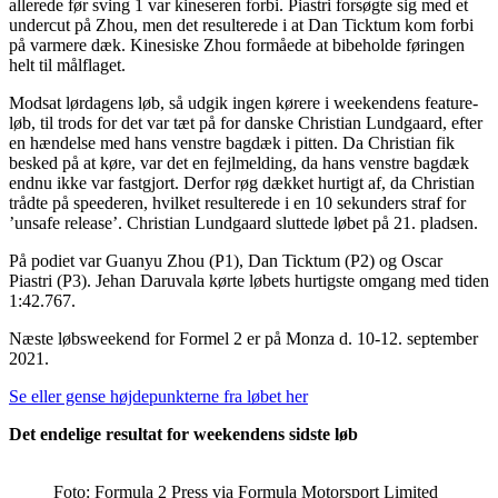
allerede før sving 1 var kineseren forbi. Piastri forsøgte sig med et
undercut på Zhou, men det resulterede i at Dan Ticktum kom forbi
på varmere dæk. Kinesiske Zhou formåede at bibeholde føringen
helt til målflaget.
Modsat lørdagens løb, så udgik ingen kørere i weekendens feature-
løb, til trods for det var tæt på for danske Christian Lundgaard, efter
en hændelse med hans venstre bagdæk i pitten. Da Christian fik
besked på at køre, var det en fejlmelding, da hans venstre bagdæk
endnu ikke var fastgjort. Derfor røg dækket hurtigt af, da Christian
trådte på speederen, hvilket resulterede i en 10 sekunders straf for
’unsafe release’. Christian Lundgaard sluttede løbet på 21. pladsen.
På podiet var Guanyu Zhou (P1), Dan Ticktum (P2) og Oscar
Piastri (P3). Jehan Daruvala kørte løbets hurtigste omgang med tiden
1:42.767.
Næste løbsweekend for Formel 2 er på Monza d. 10-12. september
2021.
Se eller gense højdepunkterne fra løbet her
Det endelige resultat for weekendens sidste løb
Foto: Formula 2 Press via Formula Motorsport Limited