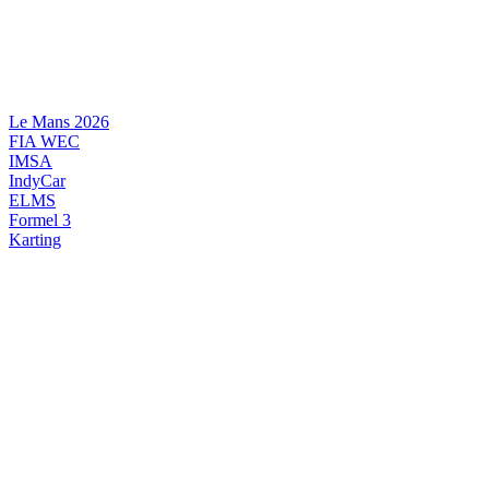
Videre
til
indhold
Le Mans 2026
FIA WEC
IMSA
IndyCar
ELMS
Formel 3
Karting
DANSK MOTORSPORT
INTERNATIONAL MOTORSPORT
ARTIKELSERIER