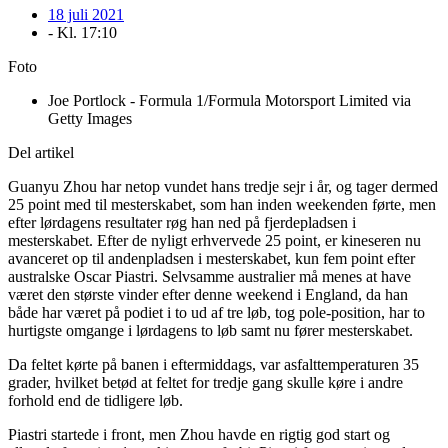
18 juli 2021
- Kl.
17:10
Foto
Joe Portlock - Formula 1/Formula Motorsport Limited via
Getty Images
Del artikel
Guanyu Zhou har netop vundet hans tredje sejr i år, og tager dermed
25 point med til mesterskabet, som han inden weekenden førte, men
efter lørdagens resultater røg han ned på fjerdepladsen i
mesterskabet. Efter de nyligt erhvervede 25 point, er kineseren nu
avanceret op til andenpladsen i mesterskabet, kun fem point efter
australske Oscar Piastri. Selvsamme australier må menes at have
været den største vinder efter denne weekend i England, da han
både har været på podiet i to ud af tre løb, tog pole-position, har to
hurtigste omgange i lørdagens to løb samt nu fører mesterskabet.
Da feltet kørte på banen i eftermiddags, var asfalttemperaturen 35
grader, hvilket betød at feltet for tredje gang skulle køre i andre
forhold end de tidligere løb.
Piastri startede i front, men Zhou havde en rigtig god start og