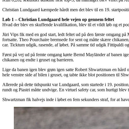
Christian Lundgaard kæmpede hårdt men det blev til en 19. startpositio
Løb 1 – Christian Lundgaard hele vejen op gennem feltet
Hvad der blev en skuffende kvalifikation, blev til et vildt løb og et 
Jüri Vips fik med en god start, ledt feltet ud på den første omgang p
fortsatte. Theo Pourchaire bremsede for sent og måtte skære chikanen
car. Ticktum udgik, rasende, af løbet. På samme tid udgik Fittipaldi og
Først på vej ud på femte omgang kørte Bernd Mayländer af banen igen
chikanen og endte i gruset og barrieren.
Lige da banen igen blev grøn igen satte Robert Shwartzman en hård o
hele venstre side af bilen i gruset, og tabte ikke blot positionen til 
Allerede på dette tidspunkt var Lundgaard, som startede i 19. positio
rundt og Piastri måtte undvige. En virtuel safety car, som hurtigt blev t
Shwartzman fik halvejs inde i løbet en fem sekunders straf, for at ha