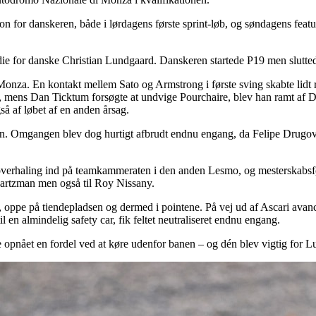
n for danskeren, både i lørdagens første sprint-løb, og søndagens featu
podie for danske Christian Lundgaard. Danskeren startede P19 men slutte
å Monza. En kontakt mellem Sato og Armstrong i første sving skabte lid
, mens Dan Ticktum forsøgte at undvige Pourchaire, blev han ramt af Dru
så af løbet af en anden årsag.
. Omgangen blev dog hurtigt afbrudt endnu engang, da Felipe Drugovic
verhaling ind på teamkammeraten i den anden Lesmo, og mesterskabsføren
Shwartzman men også til Roy Nissany.
n, oppe på tiendepladsen og dermed i pointene. På vej ud af Ascari ava
il en almindelig safety car, fik feltet neutraliseret endnu engang.
ve opnået en fordel ved at køre udenfor banen – og dén blev vigtig for 