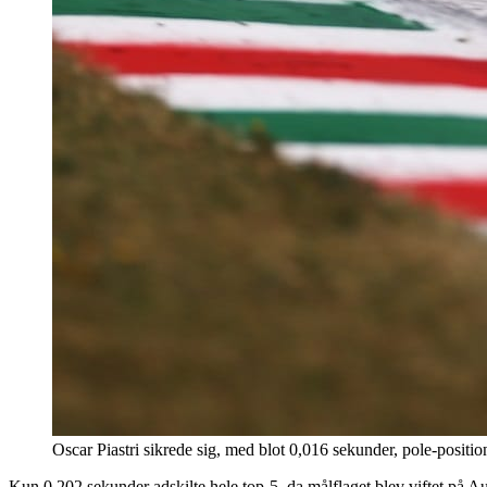
Oscar Piastri sikrede sig, med blot 0,016 sekunder, pole-positi
Kun 0,202 sekunder adskilte hele top-5, da målflaget blev viftet på 