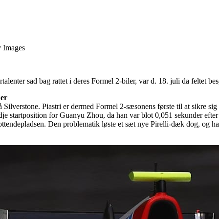
y Images
alenter sad bag rattet i deres Formel 2-biler, var d. 18. juli da feltet b
der
 Silverstone. Piastri er dermed Formel 2-sæsonens første til at sikre sig
edje startposition for Guanyu Zhou, da han var blot 0,051 sekunder eft
ttendepladsen. Den problematik løste et sæt nye Pirelli-dæk dog, og h