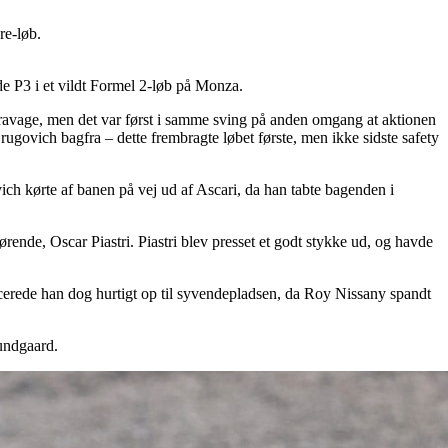
re-løb.
de P3 i et vildt Formel 2-løb på Monza.
t ravage, men det var først i samme sving på anden omgang at aktionen
govich bagfra – dette frembragte løbet første, men ikke sidste safety
h kørte af banen på vej ud af Ascari, da han tabte bagenden i
de, Oscar Piastri. Piastri blev presset et godt stykke ud, og havde
ncerede han dog hurtigt op til syvendepladsen, da Roy Nissany spandt
Lundgaard.