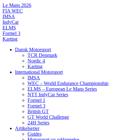
Videre
Le Mans 2026
til
FIA WEC
indhold
IMSA
IndyCar
ELMS
Formel 3
Karting
Dansk Motorsport
TCR Denmark
Nordic 4
Karting
International Motorsport
IMSA
WEC – World Endurance Championship
ELMS – European Le Mans Series
NTT IndyCar Series
Formel 1
Formel 3
British GT
GT World Challenge
24H Series
Artikelserier
Guides
Motorsport og uddannelse