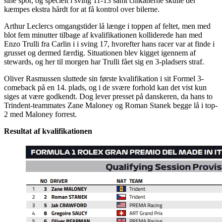
sine spor, og specielt i sving 11-13 samt chikanerne skulle der
kæmpes ekstra hårdt for at få kontrol over bilerne.
Arthur Leclercs omgangstider lå længe i toppen af feltet, men med
blot fem minutter tilbage af kvalifikationen kolliderede han med
Enzo Trulli fra Carlin i i sving 17, hvorefter hans racer var at finde i
grusset og dermed færdig. Situationen blev kigget igennem af
stewards, og her til morgen har Trulli fået sig en 3-pladsers straf.
Oliver Rasmussen sluttede sin første kvalifikation i sit Formel 3-
comeback på en 14. plads, og i de svære forhold kan det vist kun
siges at være godkendt. Dog lever presset på danskeren, da hans to
Trindent-teammates Zane Maloney og Roman Stanek begge lå i top-
2 med Maloney forrest.
Resultat af kvalifikationen