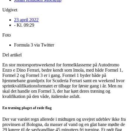
Udgivet
23 april 2022
- Kl.
09:29
Foto
Formula 3 via Twitter
Del artikel
En stor motorsportsweekend for formelklasserne på Autodromo
Enzo e Dino Ferrari, bedre kendt som Imola, med både Formel 1,
Formel 2 og Formel 3 er i gang. Formel 1 byder både på
hjemmebane grandprix for Scuderia Ferrari samt en weekend hvor
sprintkvalifikationsformatet er tilbage for første gang i år. Men nu
skal det handle om Formel 3, der har kørt deres træning og
kvalifikation på den våde, italienske asfalt.
En træning plaget af røde flag
Der var varslet regn allerede i midtugen og uvejret udeblev ikke fra
provinsen af Bologna, da masser af vand og en glat bane mødte de
29 kørere til de sædvandlige 45 minutters fri træning. Et rødt flag