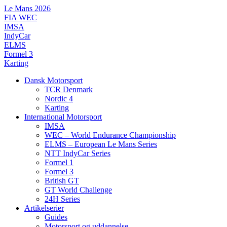
Videre
Le Mans 2026
til
FIA WEC
indhold
IMSA
IndyCar
ELMS
Formel 3
Karting
Dansk Motorsport
TCR Denmark
Nordic 4
Karting
International Motorsport
IMSA
WEC – World Endurance Championship
ELMS – European Le Mans Series
NTT IndyCar Series
Formel 1
Formel 3
British GT
GT World Challenge
24H Series
Artikelserier
Guides
Motorsport og uddannelse