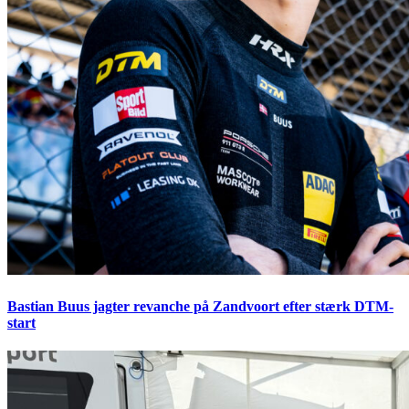
Bastian Buus jagter revanche på Zandvoort efter stærk DTM-
start