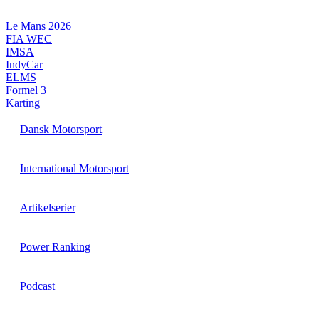
Videre
til
Le Mans 2026
indhold
FIA WEC
IMSA
IndyCar
ELMS
Formel 3
Karting
Dansk Motorsport
International Motorsport
Artikelserier
Power Ranking
Podcast