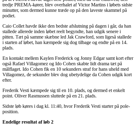
tredje PREMA-kører, blev overhalet af Victor Martins i løbets sidste
minutter, som dermed kunne træde op på den laveste skammel på
podiet.
Caio Collet havde ikke den bedste afslutning på dagen i går, da han
stallede allerede inden løbet reelt begyndte, han udgik senere i
pitten. Tæt på samme skæbne led Jak Crawford, som ligeså stallede
i starten af løbet, han kæmpede sig dog tilbage og endte på en 14.
plads.
En kontakt mellem Kaylen Frederick og Jonny Edgar samt kort efter
også Rafael Villagomez og Ido Cohen skabte lidt drama tæt på
målflaget. Ido Cohen fik en 10 sekunders straf for hans uheld med
Villagomez, de sekunder blev dog ubetydelige da Cohen udgik kort
efter.
Frederik Vesti kæmpede sig til en 10. plads, og dermed et enkelt
point. Oliver Rasmussen sluttede på en 21. plads.
Sidste løb køres i dag kl. 11:40, hvor Frederik Vesti starter på pole-
position.
Endelige resultat af løb 2