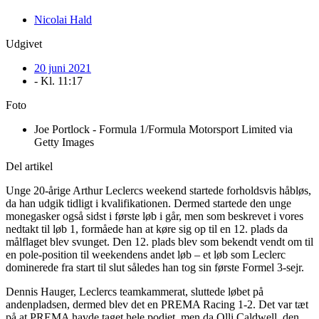
Nicolai Hald
Udgivet
20 juni 2021
- Kl.
11:17
Foto
Joe Portlock - Formula 1/Formula Motorsport Limited via
Getty Images
Del artikel
Unge 20-årige Arthur Leclercs weekend startede forholdsvis håbløs,
da han udgik tidligt i kvalifikationen. Dermed startede den unge
monegasker også sidst i første løb i går, men som beskrevet i vores
nedtakt til løb 1, formåede han at køre sig op til en 12. plads da
målflaget blev svunget. Den 12. plads blev som bekendt vendt om til
en pole-position til weekendens andet løb – et løb som Leclerc
dominerede fra start til slut således han tog sin første Formel 3-sejr.
Dennis Hauger, Leclercs teamkammerat, sluttede løbet på
andenpladsen, dermed blev det en PREMA Racing 1-2. Det var tæt
på at PREMA havde taget hele podiet, men da Olli Caldwell, den