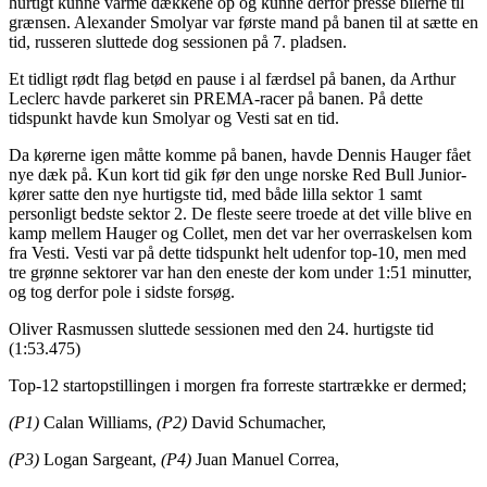
hurtigt kunne varme dækkene op og kunne derfor presse bilerne til
grænsen. Alexander Smolyar var første mand på banen til at sætte en
tid, russeren sluttede dog sessionen på 7. pladsen.
Et tidligt rødt flag betød en pause i al færdsel på banen, da Arthur
Leclerc havde parkeret sin PREMA-racer på banen. På dette
tidspunkt havde kun Smolyar og Vesti sat en tid.
Da kørerne igen måtte komme på banen, havde Dennis Hauger fået
nye dæk på. Kun kort tid gik før den unge norske Red Bull Junior-
kører satte den nye hurtigste tid, med både lilla sektor 1 samt
personligt bedste sektor 2. De fleste seere troede at det ville blive en
kamp mellem Hauger og Collet, men det var her overraskelsen kom
fra Vesti. Vesti var på dette tidspunkt helt udenfor top-10, men med
tre grønne sektorer var han den eneste der kom under 1:51 minutter,
og tog derfor pole i sidste forsøg.
Oliver Rasmussen sluttede sessionen med den 24. hurtigste tid
(1:53.475)
Top-12 startopstillingen i morgen fra forreste startrække er dermed;
(P1)
Calan Williams,
(P2)
David Schumacher,
(P3)
Logan Sargeant,
(P4)
Juan Manuel Correa,