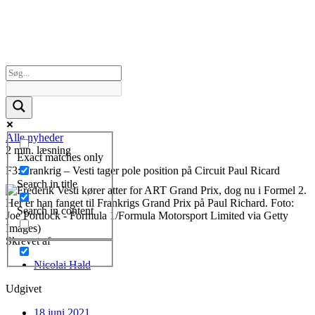
Alle nyheder
2 min. læsning
Exact matches only
F3: Frankrig – Vesti tager pole position på Circuit Paul Ricard
Search in title
Search in content
Skrevet af
Nicolai Hald
Udgivet
18 juni 2021