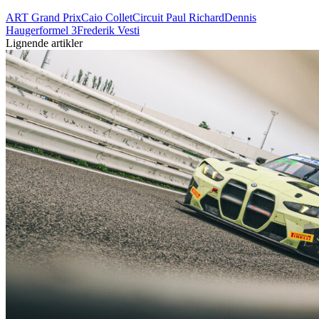
ART Grand Prix
Caio Collet
Circuit Paul Richard
Dennis
Hauger
formel 3
Frederik Vesti
Lignende artikler