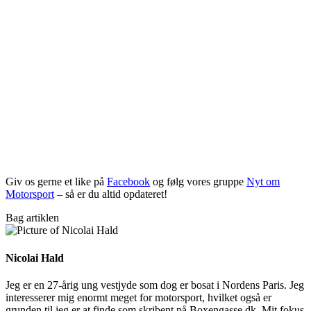
Giv os gerne et like på
Facebook
og følg vores gruppe
Nyt om
Motorsport
– så er du altid opdateret!
Bag artiklen
Nicolai Hald
Jeg er en 27-årig ung vestjyde som dog er bosat i Nordens Paris. Jeg
interesserer mig enormt meget for motorsport, hvilket også er
grunden til jeg er at finde som skribent på Boxengasse.dk. Mit fokus