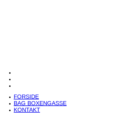
POWER RANKING
PODCAST
PRESSEMEDDELELSER
BILTEST
FORSIDE
BAG BOXENGASSE
KONTAKT
FORSIDE
BAG BOXENGASSE
KONTAKT