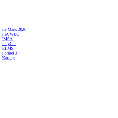
Videre
til
indhold
Le Mans 2026
FIA WEC
IMSA
IndyCar
ELMS
Formel 3
Karting
DANSK MOTORSPORT
INTERNATIONAL MOTORSPORT
ARTIKELSERIER