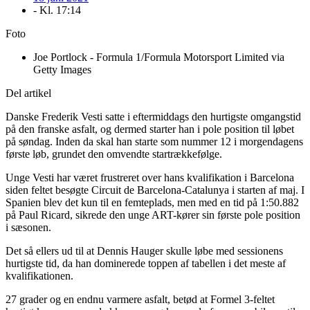
- Kl.
17:14
Foto
Joe Portlock - Formula 1/Formula Motorsport Limited via
Getty Images
Del artikel
Danske Frederik Vesti satte i eftermiddags den hurtigste omgangstid
på den franske asfalt, og dermed starter han i pole position til løbet
på søndag. Inden da skal han starte som nummer 12 i morgendagens
første løb, grundet den omvendte startrækkefølge.
Unge Vesti har været frustreret over hans kvalifikation i Barcelona
siden feltet besøgte Circuit de Barcelona-Catalunya i starten af maj. I
Spanien blev det kun til en femteplads, men med en tid på 1:50.882
på Paul Ricard, sikrede den unge ART-kører sin første pole position
i sæsonen.
Det så ellers ud til at Dennis Hauger skulle løbe med sessionens
hurtigste tid, da han dominerede toppen af tabellen i det meste af
kvalifikationen.
27 grader og en endnu varmere asfalt, betød at Formel 3-feltet