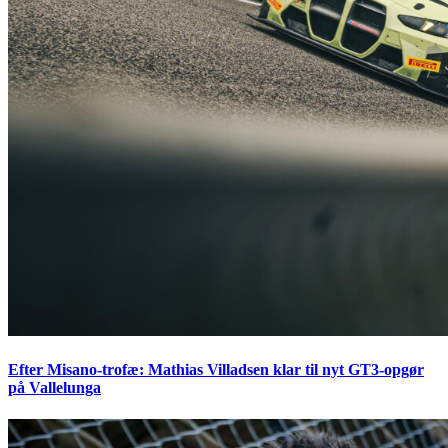
Efter Misano-trofæ: Mathias Villadsen klar til nyt GT3-opgør
på Vallelunga