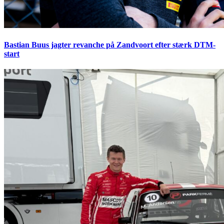
Bastian Buus jagter revanche på Zandvoort efter stærk DTM-
start