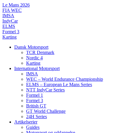
Videre
Le Mans 2026
til
FIA WEC
indhold
IMSA
IndyCar
ELMS
Formel 3
Karting
Dansk Motorsport
TCR Denmark
Nordic 4
Karting
International Motorsport
IMSA
WEC – World Endurance Championship
ELMS – European Le Mans Series
NTT IndyCar Series
Formel 1
Formel 3
British GT
GT World Challenge
24H Series
Artikelserier
Guides
Motorsport og uddannelse