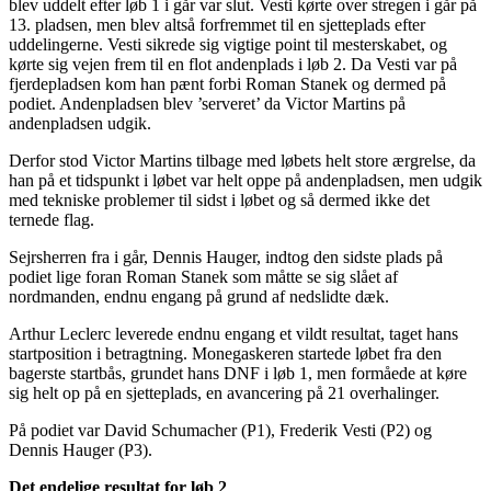
blev uddelt efter løb 1 i går var slut. Vesti kørte over stregen i går på
13. pladsen, men blev altså forfremmet til en sjetteplads efter
uddelingerne. Vesti sikrede sig vigtige point til mesterskabet, og
kørte sig vejen frem til en flot andenplads i løb 2. Da Vesti var på
fjerdepladsen kom han pænt forbi Roman Stanek og dermed på
podiet. Andenpladsen blev ’serveret’ da Victor Martins på
andenpladsen udgik.
Derfor stod Victor Martins tilbage med løbets helt store ærgrelse, da
han på et tidspunkt i løbet var helt oppe på andenpladsen, men udgik
med tekniske problemer til sidst i løbet og så dermed ikke det
ternede flag.
Sejrsherren fra i går, Dennis Hauger, indtog den sidste plads på
podiet lige foran Roman Stanek som måtte se sig slået af
nordmanden, endnu engang på grund af nedslidte dæk.
Arthur Leclerc leverede endnu engang et vildt resultat, taget hans
startposition i betragtning. Monegaskeren startede løbet fra den
bagerste startbås, grundet hans DNF i løb 1, men formåede at køre
sig helt op på en sjetteplads, en avancering på 21 overhalinger.
På podiet var David Schumacher (P1), Frederik Vesti (P2) og
Dennis Hauger (P3).
Det endelige resultat for løb 2