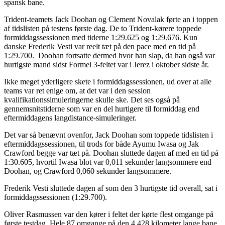
spansk bane.
Trident-teamets Jack Doohan og Clement Novalak førte an i toppen
af tidslisten på testens første dag. De to Trident-kørere toppede
formiddagssessionen med tiderne 1:29.625 og 1:29.676. Kun
danske Frederik Vesti var reelt tæt på den pace med en tid på
1:29.700. Doohan fortsatte dermed hvor han slap, da han også var
hurtigste mand sidst Formel 3-feltet var i Jerez i oktober sidste år.
Ikke meget yderligere skete i formiddagssessionen, ud over at alle
teams var ret enige om, at det var i den session
kvalifikationssimuleringerne skulle ske. Det ses også på
gennemsnitstiderne som var en del hurtigere til formiddag end
eftermiddagens langdistance-simuleringer.
Det var så benævnt ovenfor, Jack Doohan som toppede tidslisten i
eftermiddagssessionen, til trods for både Ayumu Iwasa og Jak
Crawford begge var tæt på. Doohan sluttede dagen af med en tid på
1:30.605, hvortil Iwasa blot var 0,011 sekunder langsommere end
Doohan, og Crawford 0,060 sekunder langsommere.
Frederik Vesti sluttede dagen af som den 3 hurtigste tid overall, sat i
formiddagssessionen (1:29.700).
Oliver Rasmussen var den kører i feltet der kørte flest omgange på
første testdag. Hele 87 omgange på den 4,428 kilometer lange bane