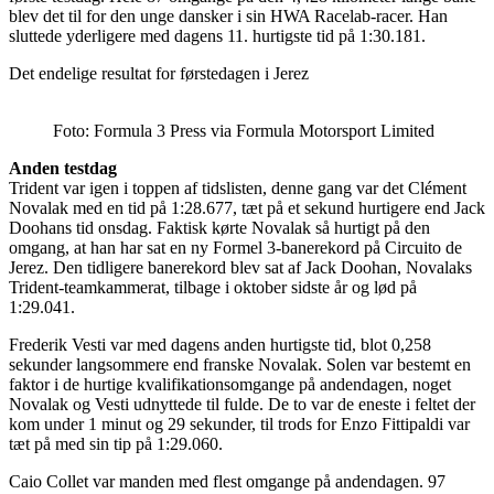
blev det til for den unge dansker i sin HWA Racelab-racer. Han
sluttede yderligere med dagens 11. hurtigste tid på 1:30.181.
Det endelige resultat for førstedagen i Jerez
Foto: Formula 3 Press via Formula Motorsport Limited
Anden testdag
Trident var igen i toppen af tidslisten, denne gang var det Clément
Novalak med en tid på 1:28.677, tæt på et sekund hurtigere end Jack
Doohans tid onsdag. Faktisk kørte Novalak så hurtigt på den
omgang, at han har sat en ny Formel 3-banerekord på Circuito de
Jerez. Den tidligere banerekord blev sat af Jack Doohan, Novalaks
Trident-teamkammerat, tilbage i oktober sidste år og lød på
1:29.041.
Frederik Vesti var med dagens anden hurtigste tid, blot 0,258
sekunder langsommere end franske Novalak. Solen var bestemt en
faktor i de hurtige kvalifikationsomgange på andendagen, noget
Novalak og Vesti udnyttede til fulde. De to var de eneste i feltet der
kom under 1 minut og 29 sekunder, til trods for Enzo Fittipaldi var
tæt på med sin tip på 1:29.060.
Caio Collet var manden med flest omgange på andendagen. 97