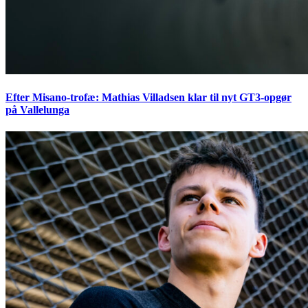
Efter Misano-trofæ: Mathias Villadsen klar til nyt GT3-opgør
på Vallelunga