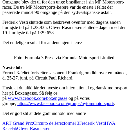
Omgange blev det til for den unge brasilianer i sin MP Motorsport-
racer. De tre MP Motorsports-kørere var de eneste i feltet der
passerede mindst 90 omgange på den sydvestspanske asfalt.
Frederik Vesti sluttede som beskrevet ovenfor med dagens anden
hurtigste tid på 1:28.935. Oliver Rasmussen sluttede dagen med den
19. hurtigste tid på 1:29.658.
Det endelige resultat for andendagen i Jerez
Foto: Formula 3 Press via Formula Motorsport Limited
Næste løb
Formel 3-feltet fortsætter sæsonen i Frankrig om lidt over en måned,
d. 25-27. juni, på Circuit Paul Richard.
Husk, at du altid får det nyeste om international og dansk motorsport
her på Boxengasse. Så følg os
på
www.facebook.com/boxengasse
og på vores
gruppe,
https://www.facebook.com/groups/nytommotorsport/
.
Det er god stil at dele godt indhold med andre
ART Grand Prix
Circuito de Jerez
formel 3
Frederik Vesti
HWA
Racelab
Oliver Rasmussen