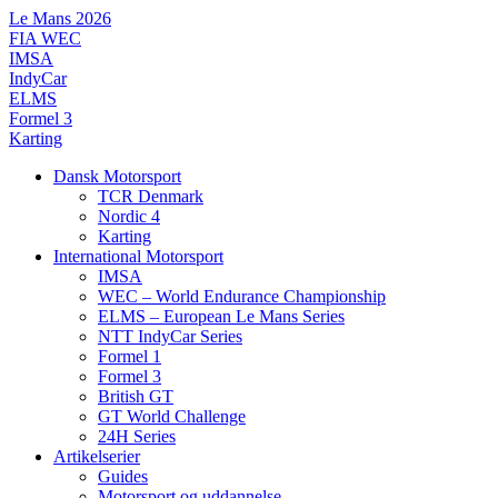
Videre
Le Mans 2026
til
FIA WEC
indhold
IMSA
IndyCar
ELMS
Formel 3
Karting
Dansk Motorsport
TCR Denmark
Nordic 4
Karting
International Motorsport
IMSA
WEC – World Endurance Championship
ELMS – European Le Mans Series
NTT IndyCar Series
Formel 1
Formel 3
British GT
GT World Challenge
24H Series
Artikelserier
Guides
Motorsport og uddannelse