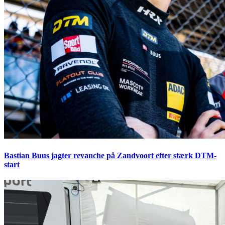
Bastian Buus jagter revanche på Zandvoort efter stærk DTM-
start