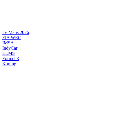
Videre
til
indhold
Le Mans 2026
FIA WEC
IMSA
IndyCar
ELMS
Formel 3
Karting
DANSK MOTORSPORT
INTERNATIONAL MOTORSPORT
ARTIKELSERIER