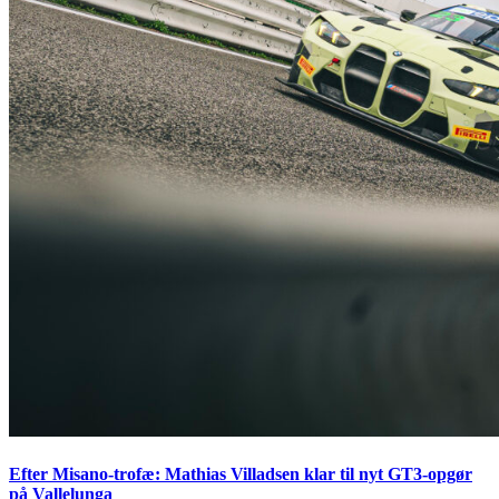
Efter Misano-trofæ: Mathias Villadsen klar til nyt GT3-opgør
på Vallelunga