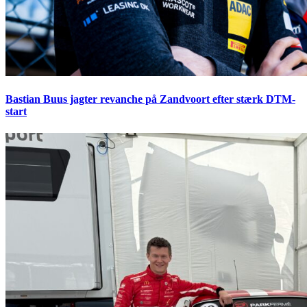
Bastian Buus jagter revanche på Zandvoort efter stærk DTM-
start