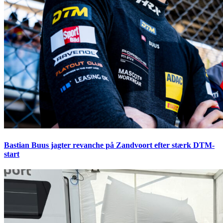
Bastian Buus jagter revanche på Zandvoort efter stærk DTM-
start