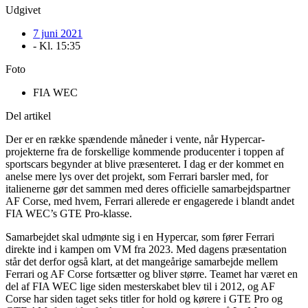
Udgivet
7 juni 2021
- Kl.
15:35
Foto
FIA WEC
Del artikel
Der er en række spændende måneder i vente, når Hypercar-
projekterne fra de forskellige kommende producenter i toppen af
sportscars begynder at blive præsenteret. I dag er der kommet en
anelse mere lys over det projekt, som Ferrari barsler med, for
italienerne gør det sammen med deres officielle samarbejdspartner
AF Corse, med hvem, Ferrari allerede er engagerede i blandt andet
FIA WEC’s GTE Pro-klasse.
Samarbejdet skal udmønte sig i en Hypercar, som fører Ferrari
direkte ind i kampen om VM fra 2023. Med dagens præsentation
står det derfor også klart, at det mangeårige samarbejde mellem
Ferrari og AF Corse fortsætter og bliver større. Teamet har været en
del af FIA WEC lige siden mesterskabet blev til i 2012, og AF
Corse har siden taget seks titler for hold og kørere i GTE Pro og