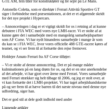
GTE AM, fem titler for konstruktører og tre sejre på Le Mans.
Antonello Coletta, som er direktør i Ferrari Attività Sportive GT
siger i forbindelse med præsentationen, at det er et afgørende skridt
for det nye projekt i Hypercars.
– Annonceringen i dag er et vigtigt skridt for os i retning af at kunne
debutere i FIA WEC med vores nye LMH-racer. Vi er stolte af at
kunne gøre det i samarbejde med en mangeårig samarbejdspartner
som AF Corse. Vi har nydt hinandens samarbejde i mange år som
du kan se i FIA WEC, hvor vores officielle 488 GTE-racere køres af
teamet, og vi ser frem til at fortsætte den rejse fremover.
Holdejer Amato Ferrari fra AF Corse tilføjer:
– Vi er stolte af denne annoncering. Det er på mange måder
kulminationen på en lang drøm for os, og det er en stor anerkendelse
af det arbejde, vi har gjort over årene med Ferrari. Vores samarbejde
med Ferrari strækker sig helt tilbage til 2006, og jeg er stolt over, at
vi kan fortsætte det i LMH-projektet. Vi har taget arbejdshandskerne
på og ser frem til at hæve barren til det næste niveau med denne nye
udfordring, siger han.
Det er god stil at dele godt indhold med andre
Lignende artikler