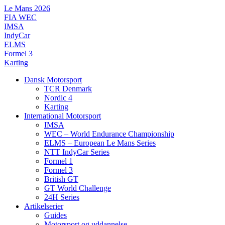
Videre
Le Mans 2026
til
FIA WEC
indhold
IMSA
IndyCar
ELMS
Formel 3
Karting
Dansk Motorsport
TCR Denmark
Nordic 4
Karting
International Motorsport
IMSA
WEC – World Endurance Championship
ELMS – European Le Mans Series
NTT IndyCar Series
Formel 1
Formel 3
British GT
GT World Challenge
24H Series
Artikelserier
Guides
Motorsport og uddannelse