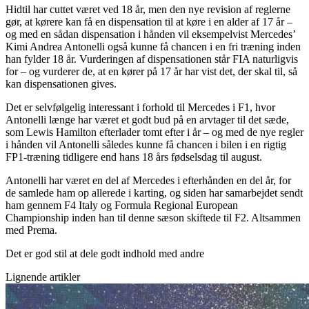
Hidtil har cuttet været ved 18 år, men den nye revision af reglerne
gør, at kørere kan få en dispensation til at køre i en alder af 17 år –
og med en sådan dispensation i hånden vil eksempelvist Mercedes’
Kimi Andrea Antonelli også kunne få chancen i en fri træning inden
han fylder 18 år. Vurderingen af dispensationen står FIA naturligvis
for – og vurderer de, at en kører på 17 år har vist det, der skal til, så
kan dispensationen gives.
Det er selvfølgelig interessant i forhold til Mercedes i F1, hvor
Antonelli længe har været et godt bud på en arvtager til det sæde,
som Lewis Hamilton efterlader tomt efter i år – og med de nye regler
i hånden vil Antonelli således kunne få chancen i bilen i en rigtig
FP1-træning tidligere end hans 18 års fødselsdag til august.
Antonelli har været en del af Mercedes i efterhånden en del år, for
de samlede ham op allerede i karting, og siden har samarbejdet sendt
ham gennem F4 Italy og Formula Regional European
Championship inden han til denne sæson skiftede til F2. Altsammen
med Prema.
Det er god stil at dele godt indhold med andre
Lignende artikler