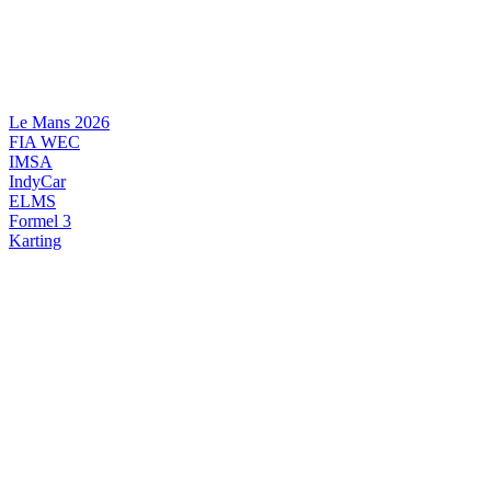
Videre
til
indhold
Le Mans 2026
FIA WEC
IMSA
IndyCar
ELMS
Formel 3
Karting
DANSK MOTORSPORT
INTERNATIONAL MOTORSPORT
ARTIKELSERIER