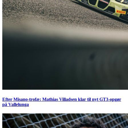
Efter Misano-trofæ: Mathias Villadsen klar til nyt GT3-opgør
på Vallelunga