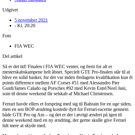
Udgivet
5 november 2021
- Kl.
20:20
Foto
FIA WEC
Del artikel
Så er det tid! Finalen i FIA WEC venter, og frem for alt er
mesterskabskampene helt åbnet. Specielt GTE Pro-finalen står til at
blive en solid basker, for der var inden fredagens kvalifikation kun ét
points difference mellem AF Corses #51 med Alessandro Pier
Guidi/James Calado og Porsches #92 med Kevin Estré/Neel Jani,
som til denne weekend får selskab af Michael Christensen.
Ferrari havde ellers et forspring med sig til Bahrain for en uge siden,
men en sen BOP-ændring kostede dyrt for Ferrari-racerne gennem
både GTE Pro og Am – og det er der i øvrigt ændret på igen til
denne weekend med en ny ændring, der gerne skulle give Ferrari
lidt mere at skyde med.