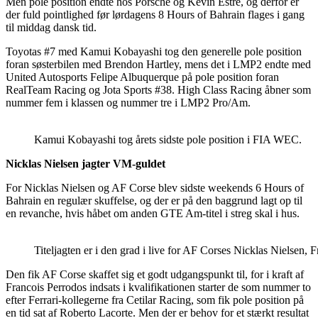
Men pole position endte hos Porsche og Kevin Estré, og derfor er
der fuld pointlighed før lørdagens 8 Hours of Bahrain flages i gang
til middag dansk tid.
Toyotas #7 med Kamui Kobayashi tog den generelle pole position
foran søsterbilen med Brendon Hartley, mens det i LMP2 endte med
United Autosports Felipe Albuquerque på pole position foran
RealTeam Racing og Jota Sports #38. High Class Racing åbner som
nummer fem i klassen og nummer tre i LMP2 Pro/Am.
Kamui Kobayashi tog årets sidste pole position i FIA WEC.
Nicklas Nielsen jagter VM-guldet
For Nicklas Nielsen og AF Corse blev sidste weekends 6 Hours of
Bahrain en regulær skuffelse, og der er på den baggrund lagt op til
en revanche, hvis håbet om anden GTE Am-titel i streg skal i hus.
Titeljagten er i den grad i live for AF Corses Nicklas Nielsen
Den fik AF Corse skaffet sig et godt udgangspunkt til, for i kraft af
Francois Perrodos indsats i kvalifikationen starter de som nummer to
efter Ferrari-kollegerne fra Cetilar Racing, som fik pole position på
en tid sat af Roberto Lacorte. Men der er behov for et stærkt resultat