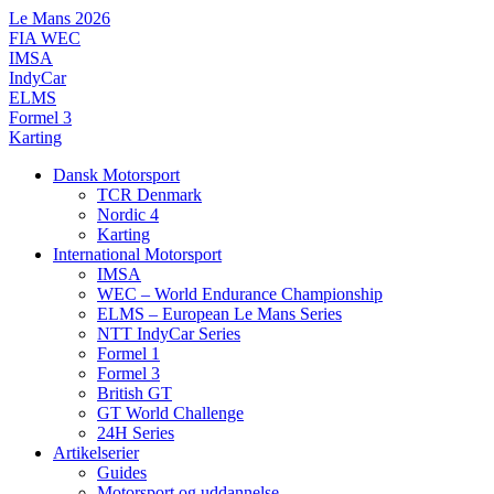
Videre
Le Mans 2026
til
FIA WEC
indhold
IMSA
IndyCar
ELMS
Formel 3
Karting
Dansk Motorsport
TCR Denmark
Nordic 4
Karting
International Motorsport
IMSA
WEC – World Endurance Championship
ELMS – European Le Mans Series
NTT IndyCar Series
Formel 1
Formel 3
British GT
GT World Challenge
24H Series
Artikelserier
Guides
Motorsport og uddannelse