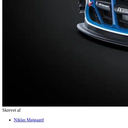
Skrevet af
Niklas Majgaard