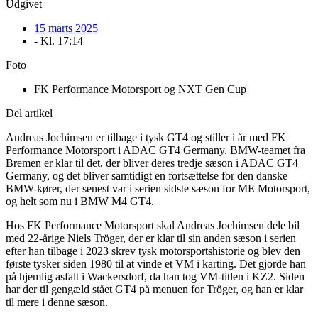
Udgivet
15 marts 2025
- Kl.
17:14
Foto
FK Performance Motorsport og NXT Gen Cup
Del artikel
Andreas Jochimsen er tilbage i tysk GT4 og stiller i år med FK
Performance Motorsport i ADAC GT4 Germany. BMW-teamet fra
Bremen er klar til det, der bliver deres tredje sæson i ADAC GT4
Germany, og det bliver samtidigt en fortsættelse for den danske
BMW-kører, der senest var i serien sidste sæson for ME Motorsport,
og helt som nu i BMW M4 GT4.
Hos FK Performance Motorsport skal Andreas Jochimsen dele bil
med 22-årige Niels Tröger, der er klar til sin anden sæson i serien
efter han tilbage i 2023 skrev tysk motorsportshistorie og blev den
første tysker siden 1980 til at vinde et VM i karting. Det gjorde han
på hjemlig asfalt i Wackersdorf, da han tog VM-titlen i KZ2. Siden
har der til gengæld stået GT4 på menuen for Tröger, og han er klar
til mere i denne sæson.