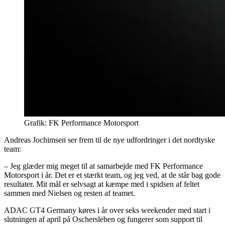
Grafik: FK Performance Motorsport
Andreas Jochimsen ser frem til de nye udfordringer i det nordtyske
team:
– Jeg glæder mig meget til at samarbejde med FK Performance
Motorsport i år. Det er et stærkt team, og jeg ved, at de står bag gode
resultater. Mit mål er selvsagt at kæmpe med i spidsen af feltet
sammen med Nielsen og resten af teamet.
ADAC GT4 Germany køres i år over seks weekender med start i
slutningen af april på Oschersleben og fungerer som support til