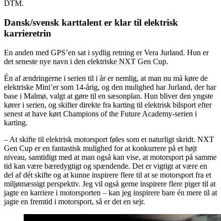
DTM.
Dansk/svensk karttalent er klar til elektrisk
karrieretrin
En anden med GPS’en sat i sydlig retning er Vera Jurland. Hun er
det seneste nye navn i den elektriske NXT Gen Cup.
Én af ændringerne i serien til i år er nemlig, at man nu må køre de
elektriske Mini’er som 14-årig, og den mulighed har Jurland, der har
base i Malmø, valgt at gøre til en sæsonplan. Hun bliver den yngste
kører i serien, og skifter direkte fra karting til elektrisk bilsport efter
senest at have kørt Champions of the Future Academy-serien i
karting.
– At skifte til elektrisk motorsport føles som et naturligt skridt. NXT
Gen Cup er en fantastisk mulighed for at konkurrere på et højt
niveau, samtidigt med at man også kan vise, at motorsport på samme
tid kan være bæredygtigt og spændende. Det er vigtigt at være en
del af dét skifte og at kunne inspirere flere til at se motorsport fra et
miljømæssigt perspektiv. Jeg vil også gerne inspirere flere piger til at
jagte en karriere i motorsporten – kan jeg inspirere bare én mere til at
jagte en fremtid i motorsport, så er det en sejr.