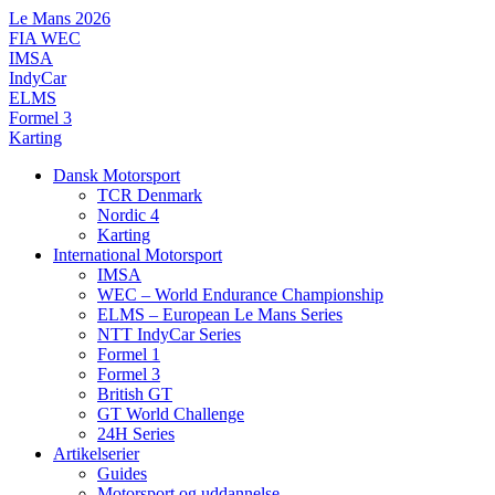
Videre
Le Mans 2026
til
FIA WEC
indhold
IMSA
IndyCar
ELMS
Formel 3
Karting
Dansk Motorsport
TCR Denmark
Nordic 4
Karting
International Motorsport
IMSA
WEC – World Endurance Championship
ELMS – European Le Mans Series
NTT IndyCar Series
Formel 1
Formel 3
British GT
GT World Challenge
24H Series
Artikelserier
Guides
Motorsport og uddannelse