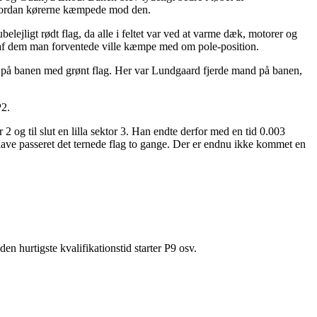
se hvordan kørerne kæmpede mod den.
ejligt rødt flag, da alle i feltet var ved at varme dæk, motorer og
n af dem man forventede ville kæmpe med om pole-position.
e på banen med grønt flag. Her var Lundgaard fjerde mand på banen,
P2.
 og til slut en lilla sektor 3. Han endte derfor med en tid 0.003
 have passeret det ternede flag to gange. Der er endnu ikke kommet en
n hurtigste kvalifikationstid starter P9 osv.