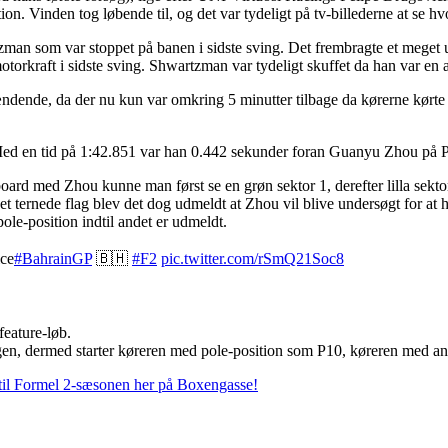
ikation. Vinden tog løbende til, og det var tydeligt på tv-billederne at 
an som var stoppet på banen i sidste sving. Det frembragte et meget ubel
torkraft i sidste sving. Shwartzman var tydeligt skuffet da han var e
ndende, da der nu kun var omkring 5 minutter tilbage da kørerne kørt
n. Med en tid på 1:42.851 var han 0.442 sekunder foran Guanyu Zhou på 
rd med Zhou kunne man først se en grøn sektor 1, derefter lilla sektor 2
et ternede flag blev det dog udmeldt at Zhou vil blive undersøgt for at
le-position indtil andet er udmeldt.
ice
#BahrainGP
🇧🇭
#F2
pic.twitter.com/rSmQ21Soc8
feature-løb.
orgen, dermed starter køreren med pole-position som P10, køreren med ande
 til Formel 2-sæsonen her på Boxengasse!