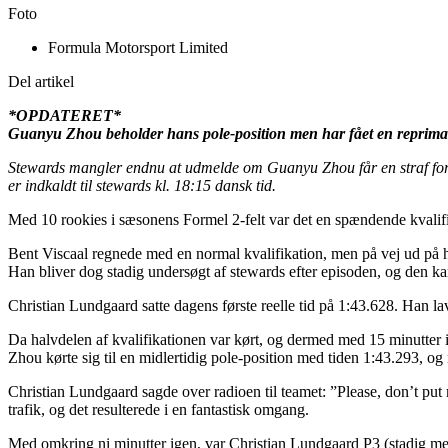
Foto
Formula Motorsport Limited
Del artikel
*OPDATERET*
Guanyu Zhou beholder hans pole-position men har fået en reprima
Stewards mangler endnu at udmelde om Guanyu Zhou får en straf for at
er indkaldt til stewards kl. 18:15 dansk tid.
Med 10 rookies i sæsonens Formel 2-felt var det en spændende kvalifi
Bent Viscaal regnede med en normal kvalifikation, men på vej ud på ha
Han bliver dog stadig undersøgt af stewards efter episoden, og den kan
Christian Lundgaard satte dagens første reelle tid på 1:43.628. Han lav
Da halvdelen af kvalifikationen var kørt, og dermed med 15 minutter i
Zhou kørte sig til en midlertidig pole-position med tiden 1:43.293, 
Christian Lundgaard sagde over radioen til teamet: ”Please, don’t put
trafik, og det resulterede i en fantastisk omgang.
Med omkring ni minutter igen, var Christian Lundgaard P3 (stadig med