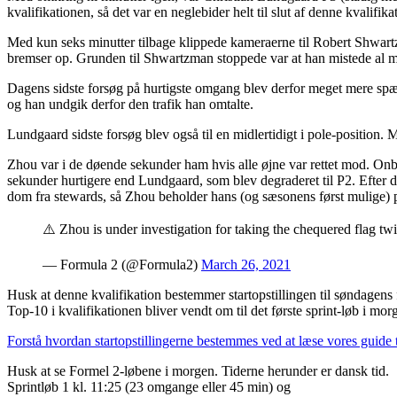
kvalifikationen, så det var en neglebider helt til slut af denne kvalif
Med kun seks minutter tilbage klippede kameraerne til Robert Shwartzm
bremser op. Grunden til Shwartzman stoppede var at han mistede al mo
Dagens sidste forsøg på hurtigste omgang blev derfor meget mere spæ
og han undgik derfor den trafik han omtalte.
Lundgaard sidste forsøg blev også til en midlertidigt i pole-positio
Zhou var i de døende sekunder ham hvis alle øjne var rettet mod. Onboa
sekunder hurtigere end Lundgaard, som blev degraderet til P2. Efter d
dom fra stewards, så Zhou beholder hans (og sæsonens først mulige) po
⚠️ Zhou is under investigation for taking the chequered flag tw
— Formula 2 (@Formula2)
March 26, 2021
Husk at denne kvalifikation bestemmer startopstillingen til søndagens 
Top-10 i kvalifikationen bliver vendt om til det første sprint-løb i m
Forstå hvordan startopstillingerne bestemmes ved at læse vores guide
Husk at se Formel 2-løbene i morgen. Tiderne herunder er dansk tid.
Sprintløb 1 kl. 11:25 (23 omgange eller 45 min) og