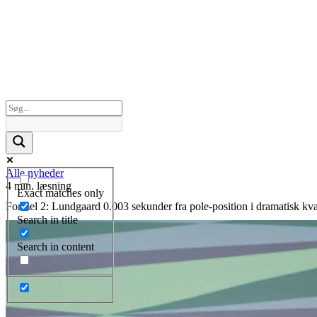
Alle nyheder
4 min. læsning
Exact matches only
Formel 2: Lundgaard 0.003 sekunder fra pole-position i dramatisk kval
Search in title
Search in content