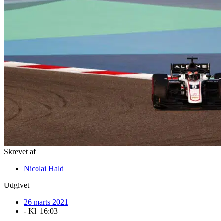
Skrevet af
Nicolai Hald
Udgivet
26 marts 2021
- Kl.
16:03