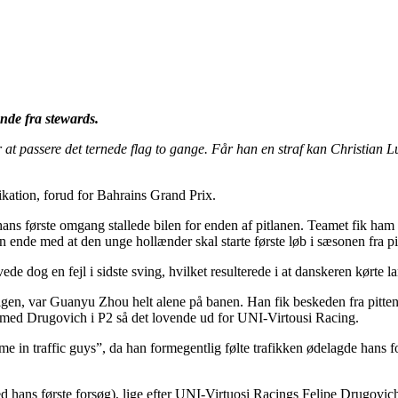
nde fra stewards.
 passere det ternede flag to gange. Får han en straf kan Christian Lu
kation, forud for Bahrains Grand Prix.
ns første omgang stallede bilen for enden af pitlanen. Teamet fik ham 
 ende med at den unge hollænder skal starte første løb i sæsonen fra pi
ede dog en fejl i sidste sving, hvilket resulterede i at danskeren kørte 
gen, var Guanyu Zhou helt alene på banen. Han fik beskeden fra pitten og
og med Drugovich i P2 så det lovende ud for UNI-Virtousi Racing.
 me in traffic guys”, da han formegentlig følte trafikken ødelagde hans 
 hans første forsøg), lige efter UNI-Virtuosi Racings Felipe Drugovic