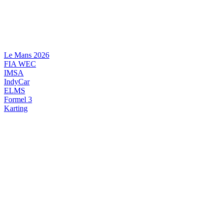
Videre
til
indhold
Le Mans 2026
FIA WEC
IMSA
IndyCar
ELMS
Formel 3
Karting
DANSK MOTORSPORT
INTERNATIONAL MOTORSPORT
ARTIKELSERIER