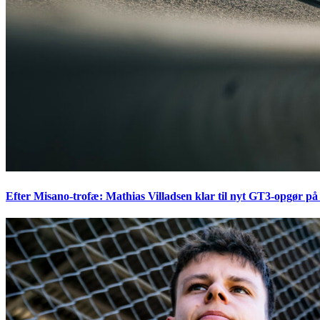
Efter Misano-trofæ: Mathias Villadsen klar til nyt GT3-opgør på