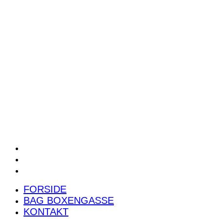
POWER RANKING
PODCAST
PRESSEMEDDELELSER
BILTEST
FORSIDE
BAG BOXENGASSE
KONTAKT
FORSIDE
BAG BOXENGASSE
KONTAKT