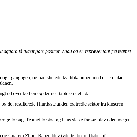
ndgaard få tildelt pole-position Zhou og en repræsentant fra teamet
dog i gang igen, og han sluttede kvalifikationen med en 16. plads.
tlanen.
langt ud over kerben og dermed tabte en del tid.
 det resulterede i hurtigste anden og tredje sektor fra kinseren.
forrige forsøg. Teamet forstod og hans sidste forsøg blev uden megen
h og Guanyu Zhou. Banen blev tydeligt bedre i løbet af