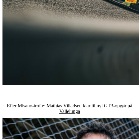
Efter Misano-trofæ: Mathias Villadsen klar til nyt GT3-opgør på
Vallelunga