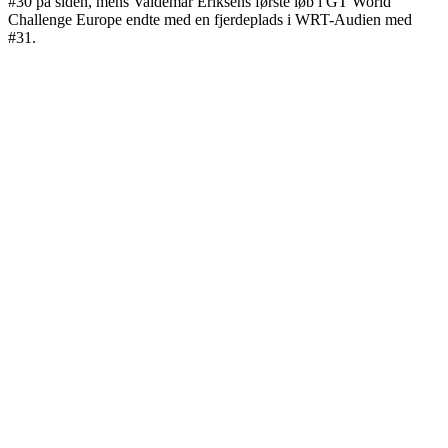
#30 på siden, mens Valdemar Eriksens første løb i GT World
Challenge Europe endte med en fjerdeplads i WRT-Audien med
#31.