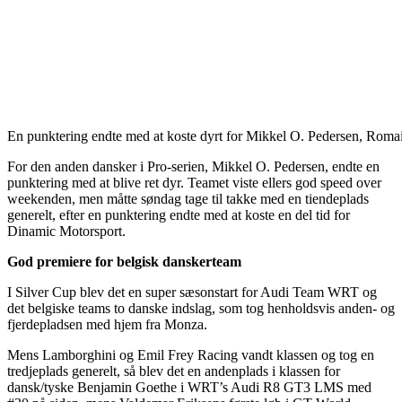
En punktering endte med at koste dyrt for Mikkel O. Pedersen, Rom
For den anden dansker i Pro-serien, Mikkel O. Pedersen, endte en
punktering med at blive ret dyr. Teamet viste ellers god speed over
weekenden, men måtte søndag tage til takke med en tiendeplads
generelt, efter en punktering endte med at koste en del tid for
Dinamic Motorsport.
God premiere for belgisk danskerteam
I Silver Cup blev det en super sæsonstart for Audi Team WRT og
det belgiske teams to danske indslag, som tog henholdsvis anden- og
fjerdepladsen med hjem fra Monza.
Mens Lamborghini og Emil Frey Racing vandt klassen og tog en
tredjeplads generelt, så blev det en andenplads i klassen for
dansk/tyske Benjamin Goethe i WRT’s Audi R8 GT3 LMS med