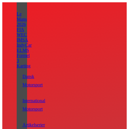
Videre
til
Le
indhold
Mans
2026
FIA
WEC
IMSA
IndyCar
ELMS
Formel
3
Karting
Dansk
Motorsport
International
Motorsport
Artikelserier