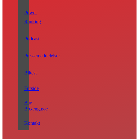
Power
Ranking
Podcast
Pressemeddelelser
Biltest
Forside
Bag
Boxengasse
Kontakt