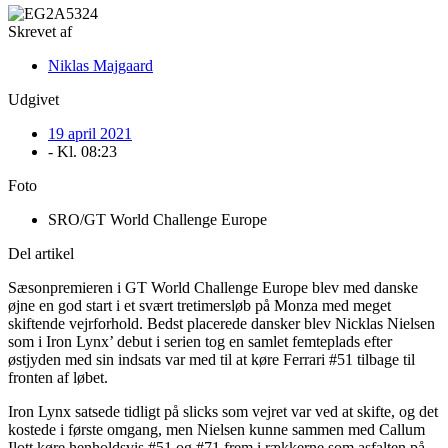
Skrevet af
Niklas Majgaard
Udgivet
19 april 2021
- Kl.
08:23
Foto
SRO/GT World Challenge Europe
Del artikel
Sæsonpremieren i GT World Challenge Europe blev med danske
øjne en god start i et svært tretimersløb på Monza med meget
skiftende vejrforhold. Bedst placerede dansker blev Nicklas Nielsen
som i Iron Lynx’ debut i serien tog en samlet femteplads efter
østjyden med sin indsats var med til at køre Ferrari #51 tilbage til
fronten af løbet.
Iron Lynx satsede tidligt på slicks som vejret var ved at skifte, og det
kostede i første omgang, men Nielsen kunne sammen med Callum
Ilott køre henholdsvis #51 og #71 frem i rækkerne som asfalten på