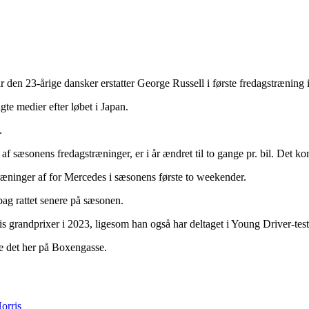
 den 23-årige dansker erstatter George Russell i første fredagstræning 
gte medier efter løbet i Japan.
.
 af sæsonens fredagstræninger, er i år ændret til to gange pr. bil. Det k
træninger af for Mercedes i sæsonens første to weekender.
 bag rattet senere på sæsonen.
is grandprixer i 2023, ligesom han også har deltaget i Young Driver-te
 det her på Boxengasse.
orris