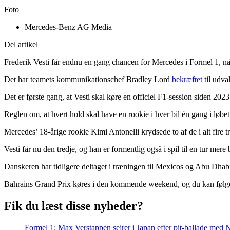
Foto
Mercedes-Benz AG Media
Del artikel
Frederik Vesti får endnu en gang chancen for Mercedes i Formel 1, når
Det har teamets kommunikationschef Bradley Lord
bekræftet
til udval
Det er første gang, at Vesti skal køre en officiel F1-session siden 2023
Reglen om, at hvert hold skal have en rookie i hver bil én gang i løbet
Mercedes’ 18-årige rookie Kimi Antonelli krydsede to af de i alt fire 
Vesti får nu den tredje, og han er formentlig også i spil til en tur mere
Danskeren har tidligere deltaget i træningen til Mexicos og Abu Dhab
Bahrains Grand Prix køres i den kommende weekend, og du kan følge
Fik du læst disse nyheder?
Formel 1: Max Verstappen sejrer i Japan efter pit-ballade med N