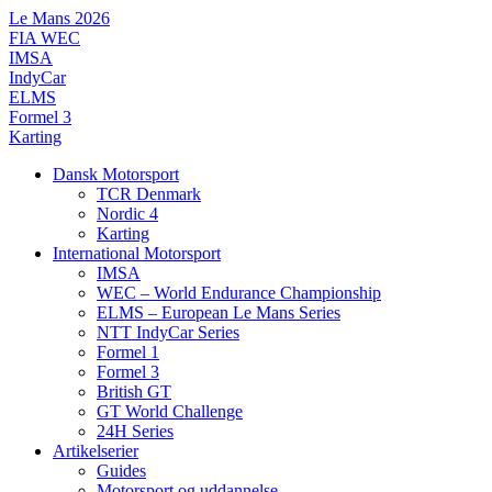
Videre
Le Mans 2026
til
FIA WEC
indhold
IMSA
IndyCar
ELMS
Formel 3
Karting
Dansk Motorsport
TCR Denmark
Nordic 4
Karting
International Motorsport
IMSA
WEC – World Endurance Championship
ELMS – European Le Mans Series
NTT IndyCar Series
Formel 1
Formel 3
British GT
GT World Challenge
24H Series
Artikelserier
Guides
Motorsport og uddannelse