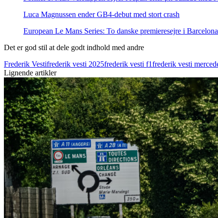
Luca Magnussen ender GB4-debut med stort crash
European Le Mans Series: To danske premieresejre i Barcelona
Det er god stil at dele godt indhold med andre
Frederik Vesti
frederik vesti 2025
frederik vesti f1
frederik vesti merced
Lignende artikler