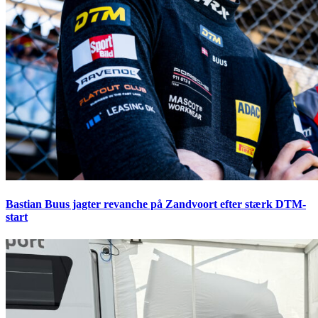
Bastian Buus jagter revanche på Zandvoort efter stærk DTM-
start