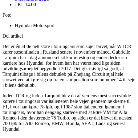
- Kl.
14:00
Foto
Hyundai Motorsport
Del artikel
Det er én af de helt store i touringcars som siger farvel, når WTCR
kører sæsonfinalen i Rusland senere i november måned. Gabrielle
Tarquini har i dag annonceret sit karrierestop og ender derfor sin
karriere hos Hyundai, for hvem han har været med lige siden
udviklingsarbejdet begyndte i 2017. Det gik i øvrigt så godt, at
Tarquini tilbage i bilens debutløb på Zhejiang Circuit stjal hele
showet ved at køre sig op fra en startposition som nummer 14 til sejr
i bilens debutløb.
Inden TCR og inden Tarquini blev én af verdens mest succesfulde
kørere i touringcars var italieneren hele vejen gennem rækkerne til
F1, hvor han kørte 78 løb, og i 1987 slog italieneren igennem i
touringcars, hvor han dengang startede med at køre VM for Alfa
Romeo i den daværende 75 Turbo, og siden er det blevet til næsten
700 løb for Alfa Romeo, BMW, Honda, SEAT, Lada og senest
Hyundai.