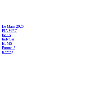
Videre
til
indhold
Le Mans 2026
FIA WEC
IMSA
IndyCar
ELMS
Formel 3
Karting
DANSK MOTORSPORT
INTERNATIONAL MOTORSPORT
ARTIKELSERIER