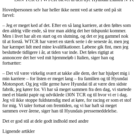
Hovedpersonen selv har heller ikke nemt ved at sætte ord på sit
farvel:
– Jeg er meget ked af det. Efter en så lang karriere, at den føltes som
den aldrig ville ende, så tror man aldrig det her tidspunkt kommer.
Men i livet har alt en start og en slutning, og det er jeg gammel nok
til at forstå. WTCR har været en stærk serie i de seneste år, men jeg
har kæmpet lidt med mine kvalifikationer. Løbene gik fint, men jeg
besluttede tidligere i år, at tiden var inde. Det føles rigtigt at
annoncere det her ved mit hjemmeløb i Italien, siger han og
fortsætter:
– Det vil være virkelig svært at takke alle dem, der har hjulpet mig i
min karriere – for listen er meget lang – fra familien og til Hyundai
Motorsport. Og jeg ville gerne have Hyundai til at være den sidste
fabrik, jeg kører for. Vi har så meget sammen fra den dag, vi startede
med et blankt papir og udviklede i30N TCR og til hvor vi er i dag.
Jeg vil ikke stoppe fuldstændig med at køre, for racing er som et stof
for mig. Vi taler fortsat om fremtiden, og vi har haft så meget
sammen over årene, siger han til Hyundais pressemeddelelse.
Det er god stil at dele godt indhold med andre
Lignende artikler