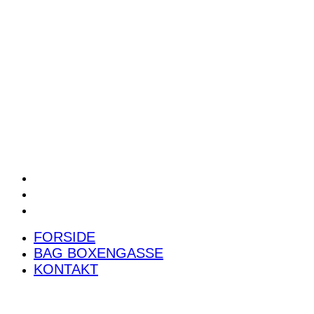
POWER RANKING
PODCAST
PRESSEMEDDELELSER
BILTEST
FORSIDE
BAG BOXENGASSE
KONTAKT
FORSIDE
BAG BOXENGASSE
KONTAKT