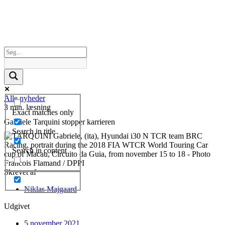
Alle nyheder
3 min. læsning
Exact matches only
Gabriele Tarquini stopper karrieren
Search in title
Search in content
Skrevet af
Niklas Majgaard
Udgivet
5 november 2021