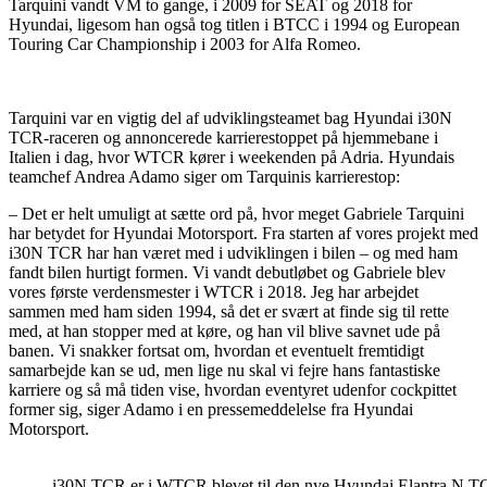
Tarquini vandt VM to gange, i 2009 for SEAT og 2018 for
Hyundai, ligesom han også tog titlen i BTCC i 1994 og European
Touring Car Championship i 2003 for Alfa Romeo.
Tarquini var en vigtig del af udviklingsteamet bag Hyundai i30N
TCR-raceren og annoncerede karrierestoppet på hjemmebane i
Italien i dag, hvor WTCR kører i weekenden på Adria. Hyundais
teamchef Andrea Adamo siger om Tarquinis karrierestop:
– Det er helt umuligt at sætte ord på, hvor meget Gabriele Tarquini
har betydet for Hyundai Motorsport. Fra starten af vores projekt med
i30N TCR har han været med i udviklingen i bilen – og med ham
fandt bilen hurtigt formen. Vi vandt debutløbet og Gabriele blev
vores første verdensmester i WTCR i 2018. Jeg har arbejdet
sammen med ham siden 1994, så det er svært at finde sig til rette
med, at han stopper med at køre, og han vil blive savnet ude på
banen. Vi snakker fortsat om, hvordan et eventuelt fremtidigt
samarbejde kan se ud, men lige nu skal vi fejre hans fantastiske
karriere og så må tiden vise, hvordan eventyret udenfor cockpittet
former sig, siger Adamo i en pressemeddelelse fra Hyundai
Motorsport.
i30N TCR er i WTCR blevet til den nye Hyundai Elantra N T