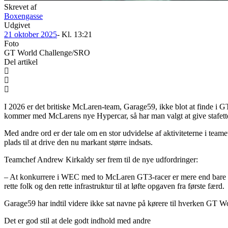
Skrevet af
Boxengasse
Udgivet
21 oktober 2025
- Kl.
13:21
Foto
GT World Challenge/SRO
Del artikel
I 2026 er det britiske McLaren-team, Garage59, ikke blot at finde i
kommer med McLarens nye Hypercar, så har man valgt at give stafett
Med andre ord er der tale om en stor udvidelse af aktiviteterne i team
plads til at drive den nu markant større indsats.
Teamchef Andrew Kirkaldy ser frem til de nye udfordringer:
– At konkurrere i WEC med to McLaren GT3-racer er mere end bare et f
rette folk og den rette infrastruktur til at løfte opgaven fra første færd.
Garage59 har indtil videre ikke sat navne på kørere til hverken GT 
Det er god stil at dele godt indhold med andre