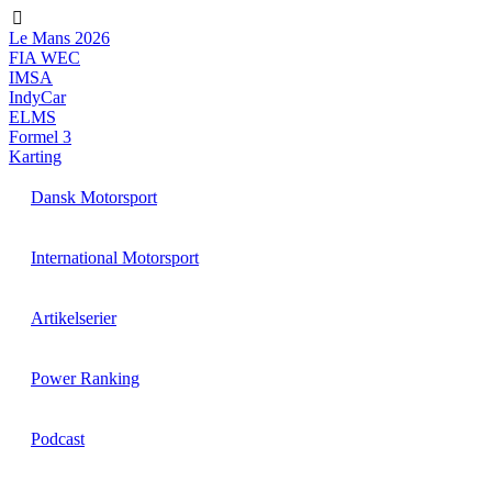
Videre
til
Le Mans 2026
indhold
FIA WEC
IMSA
IndyCar
ELMS
Formel 3
Karting
Dansk Motorsport
International Motorsport
Artikelserier
Power Ranking
Podcast