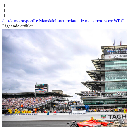
dansk motorsport
Le Mans
McLaren
mclaren le mans
motorsport
WEC
Lignende artikler