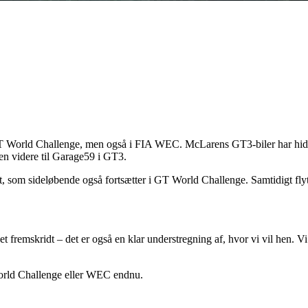
 GT World Challenge, men også i FIA WEC. McLarens GT3-biler har hidt
en videre til Garage59 i GT3.
et, som sideløbende også fortsætter i GT World Challenge. Samtidigt flyt
remskridt – det er også en klar understregning af, hvor vi vil hen. Vi
World Challenge eller WEC endnu.