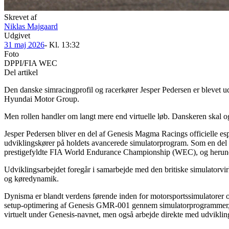
Skrevet af
Niklas Majgaard
Udgivet
31 maj 2026
- Kl.
13:32
Foto
DPPI/FIA WEC
Del artikel
Den danske simracingprofil og racerkører Jesper Pedersen er blevet u
Hyundai Motor Group.
Men rollen handler om langt mere end virtuelle løb. Danskeren skal og
Jesper Pedersen bliver en del af Genesis Magma Racings officielle e
udviklingskører på holdets avancerede simulatorprogram. Som en del 
prestigefyldte FIA World Endurance Championship (WEC), og herund
Udviklingsarbejdet foregår i samarbejde med den britiske simulatorvi
og køredynamik.
Dynisma er blandt verdens førende inden for motorsportssimulatorer og
setup-optimering af Genesis GMR-001 gennem simulatorprogrammer, der 
virtuelt under Genesis-navnet, men også arbejde direkte med udvikling