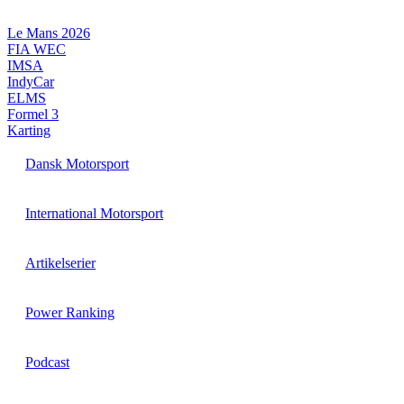
Videre
til
Le Mans 2026
indhold
FIA WEC
IMSA
IndyCar
ELMS
Formel 3
Karting
Dansk Motorsport
International Motorsport
Artikelserier
Power Ranking
Podcast