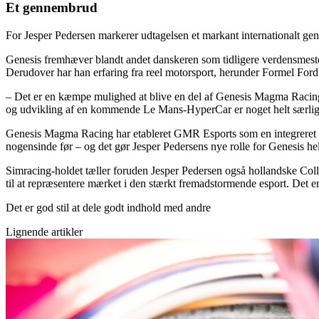
Et gennembrud
For Jesper Pedersen markerer udtagelsen et markant internationalt genne
Genesis fremhæver blandt andet danskeren som tidligere verdensmest
Derudover har han erfaring fra reel motorsport, herunder Formel Ford
– Det er en kæmpe mulighed at blive en del af Genesis Magma Racing –
og udvikling af en kommende Le Mans-HyperCar er noget helt særligt,
Genesis Magma Racing har etableret GMR Esports som en integreret del
nogensinde før – og det gør Jesper Pedersens nye rolle for Genesis hel
Simracing-holdet tæller foruden Jesper Pedersen også hollandske Coll
til at repræsentere mærket i den stærkt fremadstormende esport. 
Det er god stil at dele godt indhold med andre
Lignende artikler