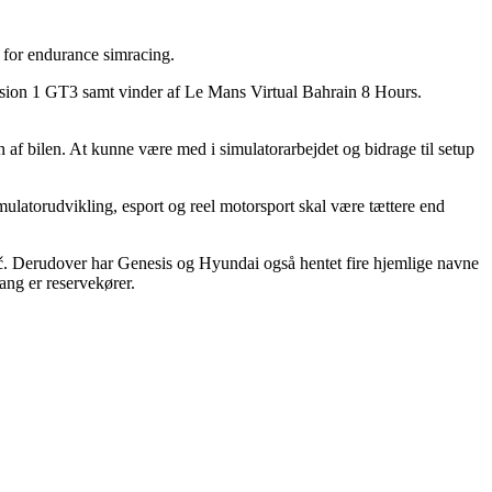
n for endurance simracing.
sion 1 GT3 samt vinder af Le Mans Virtual Bahrain 8 Hours.
f bilen. At kunne være med i simulatorarbejdet og bidrage til setup
latorudvikling, esport og reel motorsport skal være tættere end
ič. Derudover har Genesis og Hyundai også hentet fire hjemlige navne
ng er reservekører.