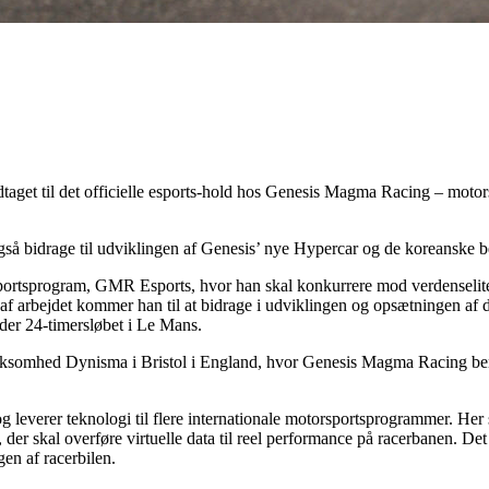
dtaget til det officielle esports-hold hos Genesis Magma Racing – moto
så bidrage til udviklingen af Genesis’ nye Hypercar og de koreanske bes
sportsprogram, GMR Esports, hvor han skal konkurrere mod verdenseliten
af arbejdet kommer han til at bidrage i udviklingen og opsætningen af
er 24-timersløbet i Le Mans.
rksomhed Dynisma i Bristol i England, hvor Genesis Magma Racing benyt
 leverer teknologi til flere internationale motorsportsprogrammer. Her
skal overføre virtuelle data til reel performance på racerbanen. Det b
en af racerbilen.