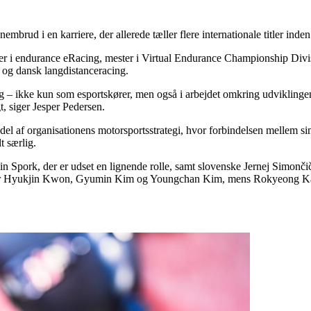
mbrud i en karriere, der allerede tæller flere internationale titler inde
er i endurance eRacing, mester i Virtual Endurance Championship Divi
 og dansk langdistanceracing.
 ikke kun som esportskører, men også i arbejdet omkring udviklingen a
 siger Jesper Pedersen.
 af organisationens motorsportsstrategi, hvor forbindelsen mellem simu
t særlig.
in Spork, der er udset en lignende rolle, samt slovenske Jernej Simonč
Det er Hyukjin Kwon, Gyumin Kim og Youngchan Kim, mens Rokyeong Ka