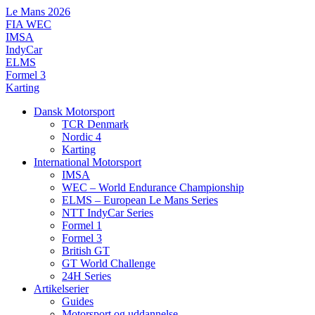
Videre
Le Mans 2026
til
FIA WEC
indhold
IMSA
IndyCar
ELMS
Formel 3
Karting
Dansk Motorsport
TCR Denmark
Nordic 4
Karting
International Motorsport
IMSA
WEC – World Endurance Championship
ELMS – European Le Mans Series
NTT IndyCar Series
Formel 1
Formel 3
British GT
GT World Challenge
24H Series
Artikelserier
Guides
Motorsport og uddannelse