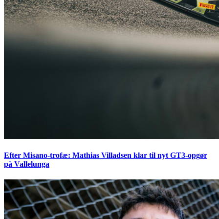
Efter Misano-trofæ: Mathias Villadsen klar til nyt GT3-opgør
på Vallelunga