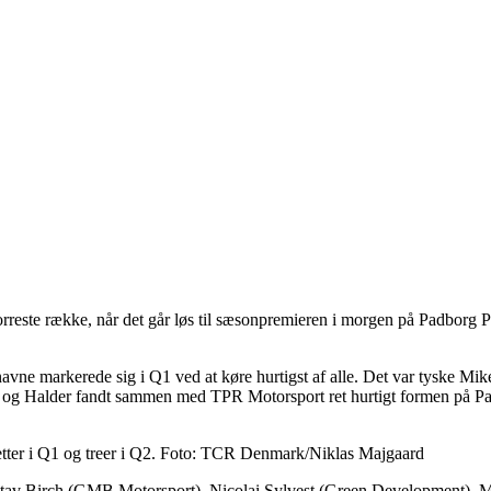
e række, når det går løs til sæsonpremieren i morgen på Padborg Park
e navne markerede sig i Q1 ved at køre hurtigst af alle. Det var tyske 
l – og Halder fandt sammen med TPR Motorsport ret hurtigt formen på P
etter i Q1 og treer i Q2. Foto: TCR Denmark/Niklas Majgaard
tav Birch (GMB Motorsport), Nicolai Sylvest (Green Development), M