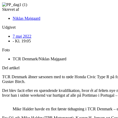
Skrevet af
Niklas Majgaard
Udgivet
7 maj 2022
- Kl.
19:05
Foto
TCR Denmark/Niklas Majgaard
Del artikel
TCR Denmark åbner sæsonen med to røde Honda Civic Type R på forrest
Gustav Birch.
Det blev facit efter en spændende kvalifikation, hvor ét af feltets ny
hvor han i sidste weekend var hurtigst af alle på Portimao i Portuga
Mike Halder havde en flot første tidtagning i TCR Denmark – 
Fra Q1 gik Mike Halder (TPR Motorsport), Kasper H. Jensen og Gus