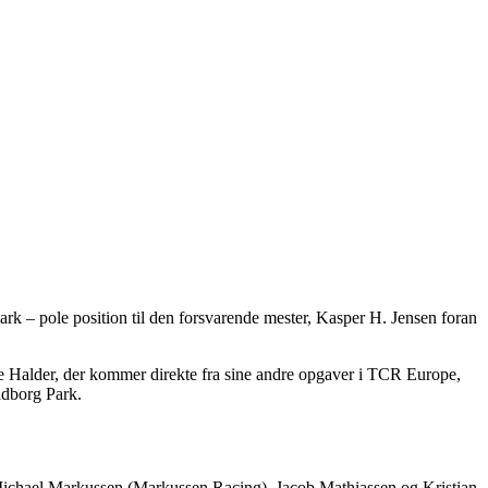
 – pole position til den forsvarende mester, Kasper H. Jensen foran
Mike Halder, der kommer direkte fra sine andre opgaver i TCR Europe,
adborg Park.
ichael Markussen (Markussen Racing), Jacob Mathiassen og Kristian