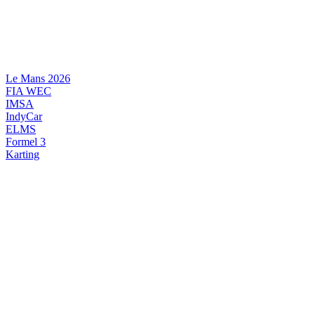
Videre
til
indhold
Le Mans 2026
FIA WEC
IMSA
IndyCar
ELMS
Formel 3
Karting
DANSK MOTORSPORT
INTERNATIONAL MOTORSPORT
ARTIKELSERIER