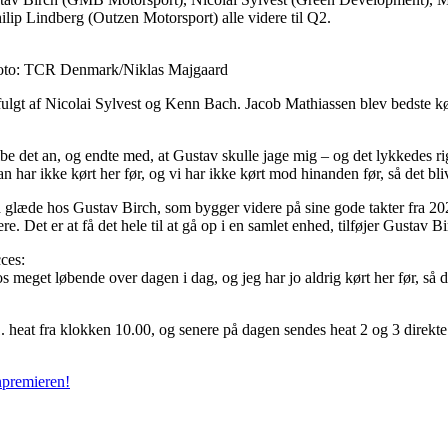
ip Lindberg (Outzen Motorsport) alle videre til Q2.
 Foto: TCR Denmark/Niklas Majgaard
ulgt af Nicolai Sylvest og Kenn Bach. Jacob Mathiassen blev bedste køre
be det an, og endte med, at Gustav skulle jage mig – og det lykkedes rigt
 har ikke kørt her før, og vi har ikke kørt mod hinanden før, så det bl
 glæde hos Gustav Birch, som bygger videre på sine gode takter fra 20
. Det er at få det hele til at gå op i en samlet enhed, tilføjer Gustav Bi
ces:
t os meget løbende over dagen i dag, og jeg har jo aldrig kørt her før, så
eat fra klokken 10.00, og senere på dagen sendes heat 2 og 3 direkte 
npremieren!