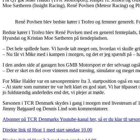
Moe Sætheren (Insight Racing), René Povlsen (Meteor Racing) og Phil
René Povlsen blev bedste kører i Trofeo og femmer generelt.
Bedste kører i Trofeo blev René Povlsen med en generel femteplads, f
Hyundai og Kristian Moe Sætheren på tiendepladsen.
– Det hele spillede bare. Vi havde talt meget om, hvordan vi skulle gri
– Nu får vi Mike med i kampen i morgen, og det er jeg spændt på – han
I den anden side af garagen hos GMB Motorsport er der selvsagt også
– Der er sket en del over vinteren med træning, simulator og meget mere
For Mike Halder var en sæsonpremiere fra 3. startposition også en suc
– At starte som nummer tre var helt klart en god start. Vi har tilpasse
jo fuldstændig anderledes end det, vi plejer at møde.
Sæsonen i TCR Denmark skydes i gang i morgen med livestream af 1. h
Jimmy Bøjgaard og Dennis Lind som kommentatorer.
Abonner på TCR Denmarks Youtube-kanal her, så er du klar til sæso
Direkte link til Heat 1 med start søndag 10.00