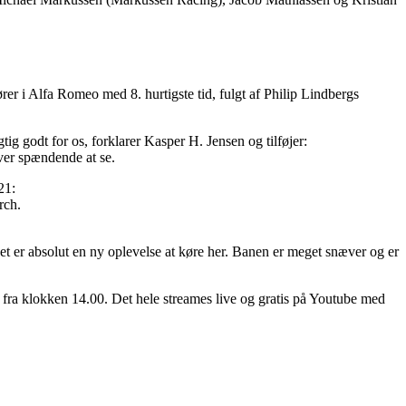
r i Alfa Romeo med 8. hurtigste tid, fulgt af Philip Lindbergs
ig godt for os, forklarer Kasper H. Jensen og tilføjer:
iver spændende at se.
21:
rch.
 det er absolut en ny oplevelse at køre her. Banen er meget snæver og er
fra klokken 14.00. Det hele streames live og gratis på Youtube med