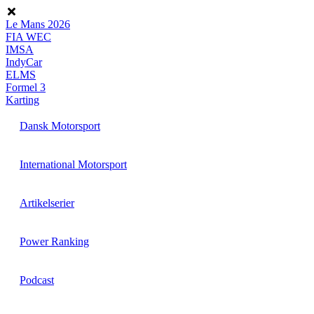
Videre
til
Le Mans 2026
indhold
FIA WEC
IMSA
IndyCar
ELMS
Formel 3
Karting
Dansk Motorsport
International Motorsport
Artikelserier
Power Ranking
Podcast