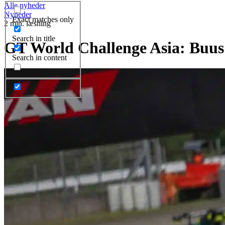
Alle nyheder
Nyheder
Exact matches only
2 min. læsning
Search in title
GT World Challenge Asia: Buus
Search in content