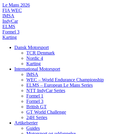
Videre
Le Mans 2026
til
FIA WEC
indhold
IMSA
IndyCar
ELMS
Formel 3
Karting
Dansk Motorsport
TCR Denmark
Nordic 4
Karting
International Motorsport
IMSA
WEC – World Endurance Championship
ELMS – European Le Mans Series
NTT IndyCar Series
Formel 1
Formel 3
British GT
GT World Challenge
24H Series
Artikelserier
Guides
Motorsport og uddannelse