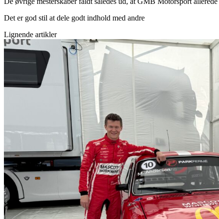
De øvrige mesterskaber faldt således ud, at GMB Motorsport allerede 
Det er god stil at dele godt indhold med andre
Lignende artikler