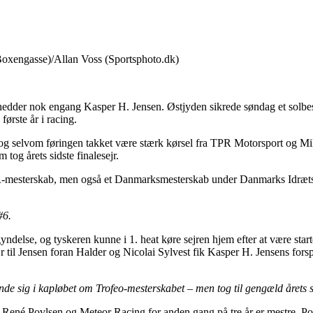
xengasse)/Allan Voss (Sportsphoto.dk)
dder nok engang Kasper H. Jensen. Østjyden sikrede søndag et solbes
ørste år i racing.
 og selvom føringen takket være stærk kørsel fra TPR Motorsport og Mi
tog årets sidste finalesejr.
 TCR-mesterskab, men også et Danmarksmesterskab under Danmarks Idræt
#6.
else, og tyskeren kunne i 1. heat køre sejren hjem efter at være startet
r til Jensen foran Halder og Nicolai Sylvest fik Kasper H. Jensens forspr
 sig i kapløbet om Trofeo-mesterskabet – men tog til gengæld årets sid
 René Povlsen og Meteor Racing for anden gang på tre år er mestre. Pov