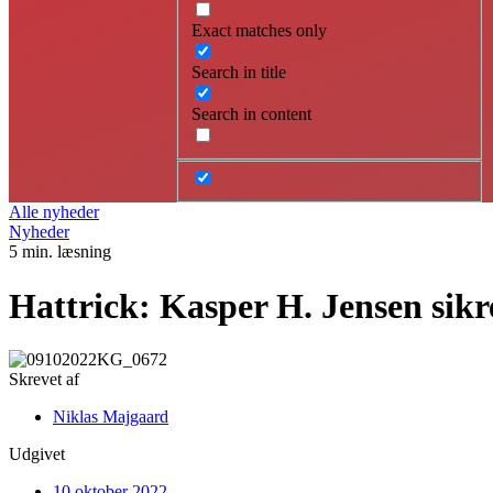
Exact matches only
Search in title
Search in content
Alle nyheder
Nyheder
5 min. læsning
Hattrick: Kasper H. Jensen sik
Skrevet af
Niklas Majgaard
Udgivet
10 oktober 2022