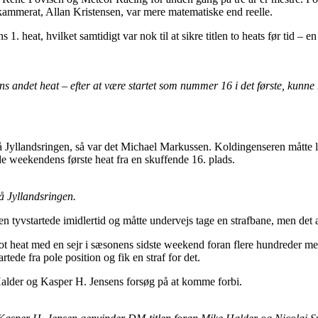
merat, Allan Kristensen, var mere matematiske end reelle.
1. heat, hvilket samtidigt var nok til at sikre titlen to heats før tid – en
andet heat – efter at være startet som nummer 16 i det første, kunne 
Jyllandsringen, så var det Michael Markussen. Koldingenseren måtte lø
de weekendens første heat fra en skuffende 16. plads.
å Jyllandsringen.
tyvstartede imidlertid og måtte undervejs tage en strafbane, men det æn
ot heat med en sejr i sæsonens sidste weekend foran flere hundreder me
de fra pole position og fik en straf for det.
Halder og Kasper H. Jensens forsøg på at komme forbi.