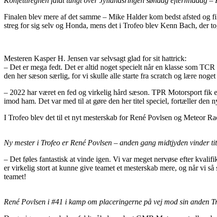
Konfettiregnen faldt tungt over Jyllandsringen søndag eftermiddag –
Finalen blev mere af det samme – Mike Halder kom bedst afsted og fik 
streg for sig selv og Honda, mens det i Trofeo blev Kenn Bach, der to
Mesteren Kasper H. Jensen var selvsagt glad for sit hattrick:
– Det er mega fedt. Det er altid noget specielt når en klasse som TCR s
den her sæson særlig, for vi skulle alle starte fra scratch og lære noget
– 2022 har været en fed og virkelig hård sæson. TPR Motorsport fik e
imod ham. Det var med til at gøre den her titel speciel, fortæller d
I Trofeo blev det til et nyt mesterskab for René Povlsen og Meteor R
Ny mester i Trofeo er René Povlsen – anden gang midtjyden vinder ti
– Det føles fantastisk at vinde igen. Vi var meget nervøse efter kvalifi
er virkelig stort at kunne give teamet et mesterskab mere, og når vi så s
teamet!
René Povlsen i #41 i kamp om placeringerne på vej mod sin anden Trof