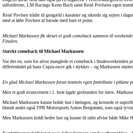
udfordrerne, LM Racings Kenn Bach samt René Povlsens egen teamkam
René Povlsen trådte til gengæld i karakter og sikrede sig sejren i dagens 
med at løbe Povlsen af hænde med bare et point.
Michael Markussen fik skruet et godt comeback sammen til weekendens 
Finalen.
Stærkt comeback til Michael Markussen
Var der en, som for alvor manglede et comeback i finaleweekenden på 
differentialet på hans Cupra-racer gik i stykker – og Markussen starte
En glad Michael Markussen foran teamets egen fantribune i pitlane p
Men et godt avancement i 1. heat lagde grobunden for mere. Markussen 
Michael Markussen kunne holde fast i føringen, og kronede et superfl
blandt andet også TPR Motorsports Anton Bergstrøm, som også tyvstarte
Men Markussen holdt bedre fast og kunne til sidst afvise både Mike 