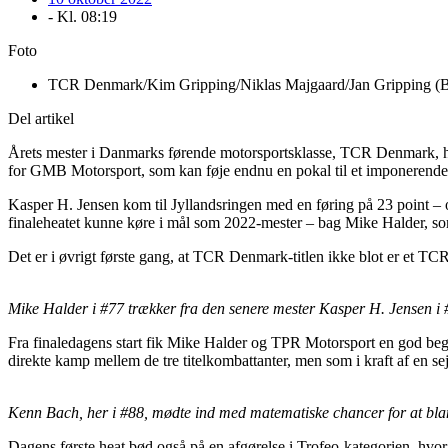
- Kl.
08:19
Foto
TCR Denmark/Kim Gripping/Niklas Majgaard/Jan Gripping (Bo
Del artikel
Årets mester i Danmarks førende motorsportsklasse, TCR Denmark, he
for GMB Motorsport, som kan føje endnu en pokal til et imponerende f
Kasper H. Jensen kom til Jyllandsringen med en føring på 23 point –
finaleheatet kunne køre i mål som 2022-mester – bag Mike Halder, som 
Det er i øvrigt første gang, at TCR Denmark-titlen ikke blot er et
Mike Halder i #77 trækker fra den senere mester Kasper H. Jensen i 
Fra finaledagens start fik Mike Halder og TPR Motorsport en god begynd
direkte kamp mellem de tre titelkombattanter, men som i kraft af en sej
Kenn Bach, her i #88, mødte ind med matematiske chancer for at blande
Dagens første heat bød også på en afgørelse i Trofeo-kategorien, hvor