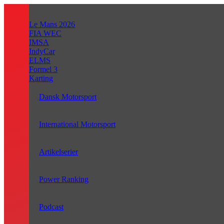
Videre
til
Le Mans 2026
indhold
FIA WEC
IMSA
IndyCar
ELMS
Formel 3
Karting
Dansk Motorsport
International Motorsport
Artikelserier
Power Ranking
Podcast