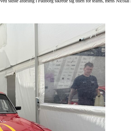
ved sidste afdeling i Padborg sikrede sig titlen for teams, mens Nicol