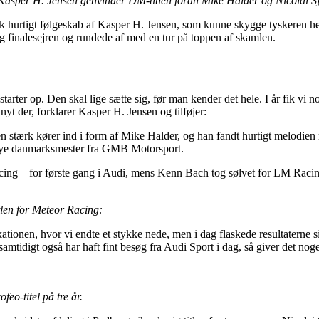
 Kasper H. Jensen genvinder DM-titlen foran Mike Halder og Nicolai Sy
hurtigt følgeskab af Kasper H. Jensen, som kunne skygge tyskeren hele 
g finalesejren og rundede af med en tur på toppen af skamlen.
tarter op. Den skal lige sætte sig, før man kender det hele. I år fik vi
 nyt der, forklarer Kasper H. Jensen og tilføjer:
n stærk kører ind i form af Mike Halder, og han fandt hurtigt melodien
en nye danmarksmester fra GMB Motorsport.
acing – for første gang i Audi, mens Kenn Bach tog sølvet for LM Raci
tlen for Meteor Racing:
kationen, hvor vi endte et stykke nede, men i dag flaskede resultaterne sig
amtidigt også har haft fint besøg fra Audi Sport i dag, så giver det noget 
eo-titel på tre år.