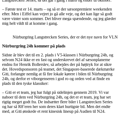
Langstrecken Series, så det går i gang i marts og ender til oktober:
– Første test er 14. marts – og så er der sæsonpremiere weekenden
efter. Men i Eiffel kan vejret jo gå alle veje, og det kan lige så godt
være vinter som sommer. Det bliver mega spændende, og jeg glæder
mig helt vildt til at komme i gang.
Nürburgring Langstrecken Series, der er det nye navn for VLN, ha
Nürburgring 24h kommer på plads
Sidste år blev det til en 2. plads i V5-klassen i Nürburgring 24h, og
selvom N24 ikke er en fast og underskrevet del af sæsonplanerne
endnu for Henrik Bollerslev, så arbejdes der på højtryk for at sikre
det. Hovedsponsoren på teamet, det Singapore-baserede dækmærke
Giti, forlangte nemlig at få fire lokale kørere i bilen til Nürburgring
24h, og derfor er viborgenseren i god ro og orden ved at finde en
plads til den tyske klassiker:
– Giti er et team, jeg har fulgt på sidelinjen gennem 2019. Vi var
naboer til dem ved Nürburgring 24h, og det er et team, jeg har set
rigtig meget godt fra. De indsætter flere biler i Langstrecken Series
og har så R8’eren her som deres klart hurtigste bil. Men det endte
med, at Giti ønskede et rent kinesisk lineup på Audien til N24.