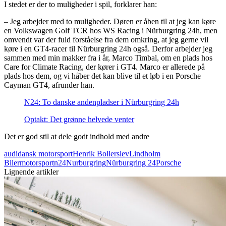
I stedet er der to muligheder i spil, forklarer han:
– Jeg arbejder med to muligheder. Døren er åben til at jeg kan køre
en Volkswagen Golf TCR hos WS Racing i Nürburgring 24h, men
omvendt var der fuld forståelse fra dem omkring, at jeg gerne vil
køre i en GT4-racer til Nürburgring 24h også. Derfor arbejder jeg
sammen med min makker fra i år, Marco Timbal, om en plads hos
Care for Climate Racing, der kører i GT4. Marco er allerede på
plads hos dem, og vi håber det kan blive til et løb i en Porsche
Cayman GT4, afrunder han.
N24: To danske andenpladser i Nürburgring 24h
Optakt: Det grønne helvede venter
Det er god stil at dele godt indhold med andre
audi
dansk motorsport
Henrik Bollerslev
Lindholm
Biler
motorsport
n24
Nurburgring
Nürburgring 24
Porsche
Lignende artikler