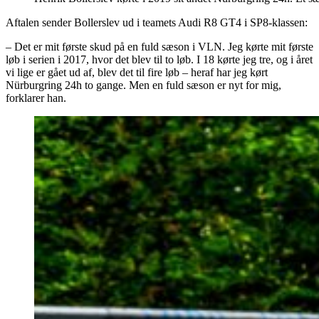
Aftalen sender Bollerslev ud i teamets Audi R8 GT4 i SP8-klassen:
– Det er mit første skud på en fuld sæson i VLN. Jeg kørte mit første
løb i serien i 2017, hvor det blev til to løb. I 18 kørte jeg tre, og i året
vi lige er gået ud af, blev det til fire løb – heraf har jeg kørt
Nürburgring 24h to gange. Men en fuld sæson er nyt for mig,
forklarer han.