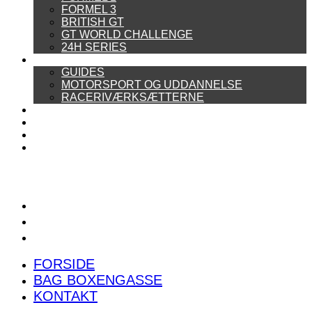
FORMEL 3
BRITISH GT
GT WORLD CHALLENGE
24H SERIES
ARTIKELSERIER
GUIDES
MOTORSPORT OG UDDANNELSE
RACERIVÆRKSÆTTERNE
POWER RANKING
PODCAST
PRESSEMEDDELELSER
BILTEST
FORSIDE
BAG BOXENGASSE
KONTAKT
FORSIDE
BAG BOXENGASSE
KONTAKT