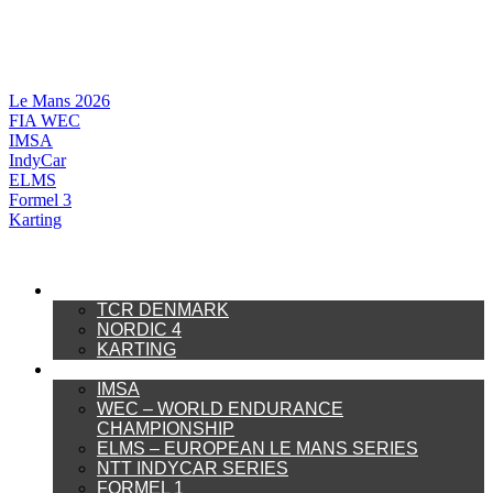
Videre
til
indhold
Le Mans 2026
FIA WEC
IMSA
IndyCar
ELMS
Formel 3
Karting
DANSK MOTORSPORT
TCR DENMARK
NORDIC 4
KARTING
INTERNATIONAL MOTORSPORT
IMSA
WEC – WORLD ENDURANCE
CHAMPIONSHIP
ELMS – EUROPEAN LE MANS SERIES
NTT INDYCAR SERIES
FORMEL 1