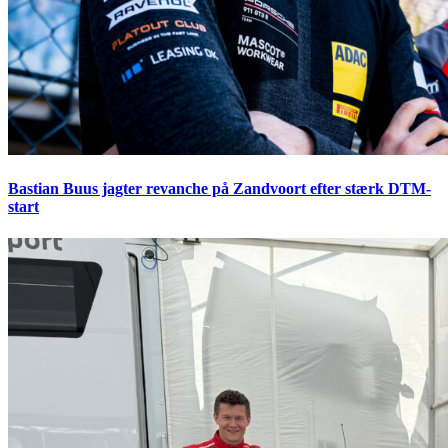
Bastian Buus jagter revanche på Zandvoort efter stærk DTM-
start