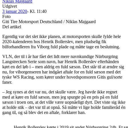
Niklas Majgaard
Udgivet
3 januar 2020
- Kl.
11:40
Foto
Giti Tire Motorsport Deutschland / Niklas Majgaard
Del artikel
Egentlig var det slet ikke planen, at motorsporten skulle fylde hele
2020-kalenderen hos Henrik Bollerslev, men pludselig fik
bilforhandleren fra Viborg fuld plade og måtte tage en beslutning.
VLN, der til i år har fået det lidt mere navnkundige Nürburgring
Langstrecken Serie som navn, har Henrik Bollerslev efterhånden
kørt en del løb i – men aldrig en fuld sæson. Det står til at ændre sig
nu, for viborgenseren har indgået aftale for en fuld sæson med det
tyske WS Racing, som kører under hovedsponsoren Gitis gul/sorte
faner.
– Jeg synes at det var nu, det skulle være. Jeg havde ikke regnet
med at køre en fuld sæson, men jeg spurgte på en pris på en fuld
sæson i troen om, at det ville være uopnåeligt dyrt. Det viste sig ikke
at holde stik – det var til at opnå. Så måtte vi lige holde familieråd én
gang til, og så blev det en aftale, forklarer han.
Henrik Bollerslev kørte i 2019 sit andet Nürburgring 24h. Et 