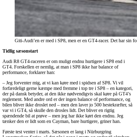
Giti-Audi’en er med i SP8, men er en GT4-racer. Det har sin for
Tidlig sæsonstart
Audi R8 GT4-raceren er om muligt endnu hurtigere i SP8 end i
GT4. Forskellen er nemlig, at man i SP8 ikke har balance of
performance, forklarer han:
– Jeg forventer mig, at vi kan køre med i spidsen af SP8. Vi vil
forfærdeligt gerne kæmpe med fremme i top tre i SP8 – en kategori,
der på dansk betyder, at den ikke nødvendigvis skal køre på GT4’s
reglement. Med andre ord er der ingen balance of performance, og
bilen bliver ikke droslet ned – men den laver jo 500 hestekræfter, så
var vi i GT4, så skulle den drosles lidt. Det bliver en rigtig
spændende bil at prøve – men jeg har ikke kørt den endnu. Jeg
tænker den er lidt som en Cayman, bare hurtigere, griner han.
Første test venter i marts. Sæsonen er lang i Nürburgring