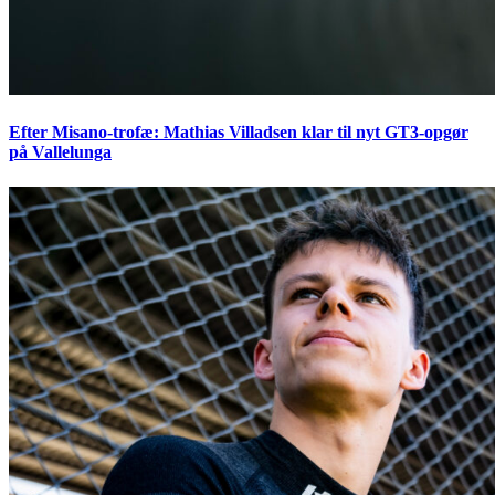
Efter Misano-trofæ: Mathias Villadsen klar til nyt GT3-opgør
på Vallelunga