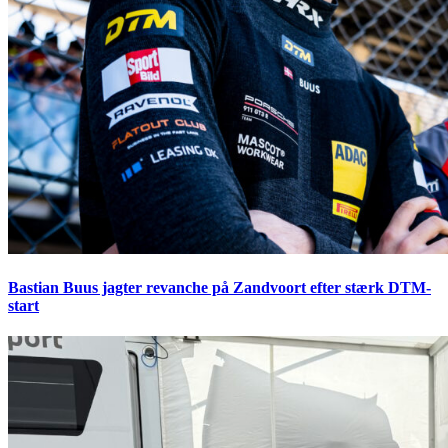
Bastian Buus jagter revanche på Zandvoort efter stærk DTM-
start