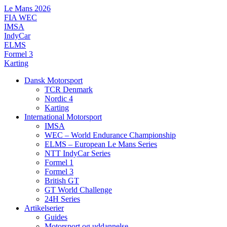
Videre
Le Mans 2026
til
FIA WEC
indhold
IMSA
IndyCar
ELMS
Formel 3
Karting
Dansk Motorsport
TCR Denmark
Nordic 4
Karting
International Motorsport
IMSA
WEC – World Endurance Championship
ELMS – European Le Mans Series
NTT IndyCar Series
Formel 1
Formel 3
British GT
GT World Challenge
24H Series
Artikelserier
Guides
Motorsport og uddannelse