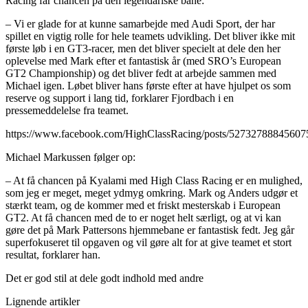
Racing får chancen på den legendariske bane:
– Vi er glade for at kunne samarbejde med Audi Sport, der har
spillet en vigtig rolle for hele teamets udvikling. Det bliver ikke mit
første løb i en GT3-racer, men det bliver specielt at dele den her
oplevelse med Mark efter et fantastisk år (med SRO’s European
GT2 Championship) og det bliver fedt at arbejde sammen med
Michael igen. Løbet bliver hans første efter at have hjulpet os som
reserve og support i lang tid, forklarer Fjordbach i en
pressemeddelelse fra teamet.
https://www.facebook.com/HighClassRacing/posts/52732788845607
Michael Markussen følger op:
– At få chancen på Kyalami med High Class Racing er en mulighed,
som jeg er meget, meget ydmyg omkring. Mark og Anders udgør et
stærkt team, og de kommer med et friskt mesterskab i European
GT2. At få chancen med de to er noget helt særligt, og at vi kan
gøre det på Mark Pattersons hjemmebane er fantastisk fedt. Jeg går
superfokuseret til opgaven og vil gøre alt for at give teamet et stort
resultat, forklarer han.
Det er god stil at dele godt indhold med andre
Lignende artikler