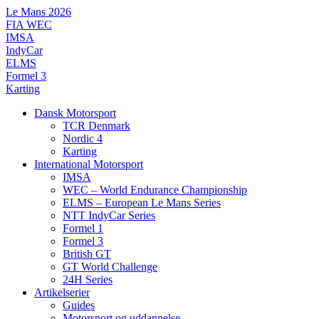
Videre
Le Mans 2026
til
FIA WEC
indhold
IMSA
IndyCar
ELMS
Formel 3
Karting
Dansk Motorsport
TCR Denmark
Nordic 4
Karting
International Motorsport
IMSA
WEC – World Endurance Championship
ELMS – European Le Mans Series
NTT IndyCar Series
Formel 1
Formel 3
British GT
GT World Challenge
24H Series
Artikelserier
Guides
Motorsport og uddannelse