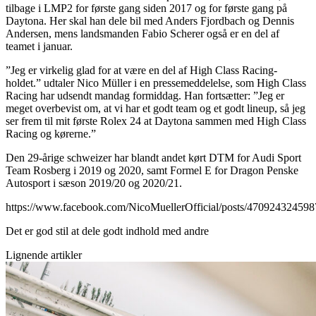
tilbage i LMP2 for første gang siden 2017 og for første gang på
Daytona. Her skal han dele bil med Anders Fjordbach og Dennis
Andersen, mens landsmanden Fabio Scherer også er en del af
teamet i januar.
”Jeg er virkelig glad for at være en del af High Class Racing-
holdet.” udtaler Nico Müller i en pressemeddelelse, som High Class
Racing har udsendt mandag formiddag. Han fortsætter: ”Jeg er
meget overbevist om, at vi har et godt team og et godt lineup, så jeg
ser frem til mit første Rolex 24 at Daytona sammen med High Class
Racing og kørerne.”
Den 29-årige schweizer har blandt andet kørt DTM for Audi Sport
Team Rosberg i 2019 og 2020, samt Formel E for Dragon Penske
Autosport i sæson 2019/20 og 2020/21.
https://www.facebook.com/NicoMuellerOfficial/posts/47092432459
Det er god stil at dele godt indhold med andre
Lignende artikler