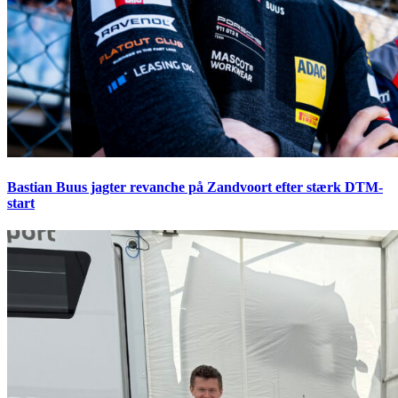
Bastian Buus jagter revanche på Zandvoort efter stærk DTM-
start