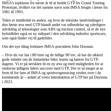
IMSA’s topklasse fra næste år til at hedde GTP for Grand Touring
Prototype, hvilket var det samme navn som IMSA brugte i årene fra
1981 til 1993.
Tiden er imidlertid en anden, og hvor de tekniske landvindinger i
den første æra med GTP blandt andet var udbredelse og yderligere
udvikling af teknologier som ABS og traction control, så er de nye
hybridbiler også en ny milepæl i den udvikling indenfor sportscars,
som også finder vej til gadebiler.
Om det nye tiltag forklarer IMSA-præsident John Doonan:
– Hvis du var fan i 80’erne og de tidlige 90’ere, så har du sikkert
gode minder om de fantastiske biler, teams og kørere fra GTP-
dagene. Vi er på tærsklen til en ny æra og med muligheden for at
omfavne tidligere tiders succeser med GTP. Der er så meget at se
frem til for fans af IMSA og sportsvognsracing verden over i de
kommende år – anført af vores introduktion af GTP her på Daytona
i 2023.