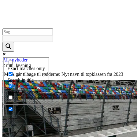
Alle nyheder
2 min. læsning
Exact matches only
IMSA går tilbage til rødderne: Nyt navn til topklassen fra 2023
Search in title
Search in content