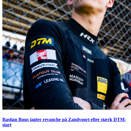
Bastian Buus jagter revanche på Zandvoort efter stærk DTM-
start