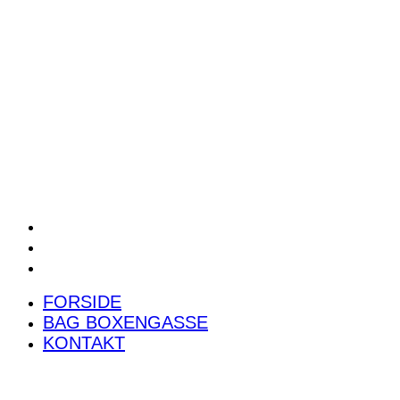
POWER RANKING
PODCAST
PRESSEMEDDELELSER
BILTEST
FORSIDE
BAG BOXENGASSE
KONTAKT
FORSIDE
BAG BOXENGASSE
KONTAKT