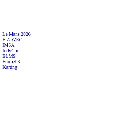
Videre
til
indhold
Le Mans 2026
FIA WEC
IMSA
IndyCar
ELMS
Formel 3
Karting
DANSK MOTORSPORT
INTERNATIONAL MOTORSPORT
ARTIKELSERIER