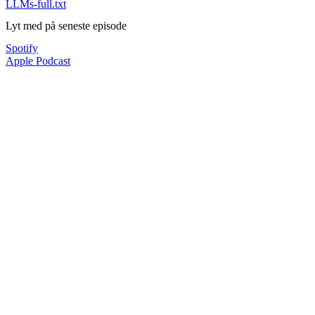
LLMs-full.txt
Lyt med på seneste episode
Spotify
Apple Podcast