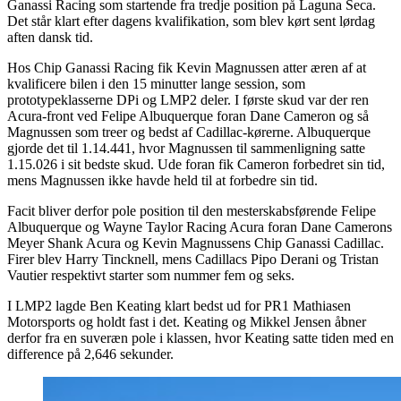
Ganassi Racing som startende fra tredje position på Laguna Seca.
Det står klart efter dagens kvalifikation, som blev kørt sent lørdag
aften dansk tid.
Hos Chip Ganassi Racing fik Kevin Magnussen atter æren af at
kvalificere bilen i den 15 minutter lange session, som
prototypeklasserne DPi og LMP2 deler. I første skud var der ren
Acura-front ved Felipe Albuquerque foran Dane Cameron og så
Magnussen som treer og bedst af Cadillac-kørerne. Albuquerque
gjorde det til 1.14.441, hvor Magnussen til sammenligning satte
1.15.026 i sit bedste skud. Ude foran fik Cameron forbedret sin tid,
mens Magnussen ikke havde held til at forbedre sin tid.
Facit bliver derfor pole position til den mesterskabsførende Felipe
Albuquerque og Wayne Taylor Racing Acura foran Dane Camerons
Meyer Shank Acura og Kevin Magnussens Chip Ganassi Cadillac.
Firer blev Harry Tincknell, mens Cadillacs Pipo Derani og Tristan
Vautier respektivt starter som nummer fem og seks.
I LMP2 lagde Ben Keating klart bedst ud for PR1 Mathiasen
Motorsports og holdt fast i det. Keating og Mikkel Jensen åbner
derfor fra en suveræn pole i klassen, hvor Keating satte tiden med en
difference på 2,646 sekunder.