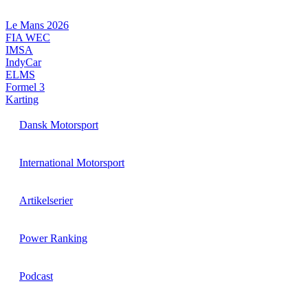
Videre
til
Le Mans 2026
indhold
FIA WEC
IMSA
IndyCar
ELMS
Formel 3
Karting
Dansk Motorsport
International Motorsport
Artikelserier
Power Ranking
Podcast