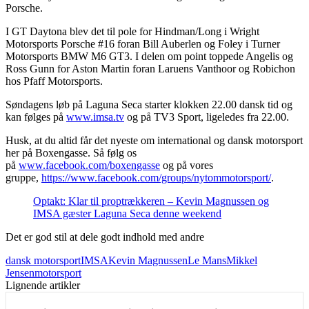
Porsche.
I GT Daytona blev det til pole for Hindman/Long i Wright
Motorsports Porsche #16 foran Bill Auberlen og Foley i Turner
Motorsports BMW M6 GT3. I delen om point toppede Angelis og
Ross Gunn for Aston Martin foran Laruens Vanthoor og Robichon
hos Pfaff Motorsports.
Søndagens løb på Laguna Seca starter klokken 22.00 dansk tid og
kan følges på
www.imsa.tv
og på TV3 Sport, ligeledes fra 22.00.
Husk, at du altid får det nyeste om international og dansk motorsport
her på Boxengasse. Så følg os
på
www.facebook.com/boxengasse
og på vores
gruppe,
https://www.facebook.com/groups/nytommotorsport/
.
Optakt: Klar til proptrækkeren – Kevin Magnussen og
IMSA gæster Laguna Seca denne weekend
Det er god stil at dele godt indhold med andre
dansk motorsport
IMSA
Kevin Magnussen
Le Mans
Mikkel
Jensen
motorsport
Lignende artikler