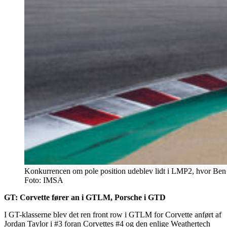
Konkurrencen om pole position udeblev lidt i LMP2, hvor Ben K
Foto: IMSA
GT: Corvette fører an i GTLM, Porsche i GTD
I GT-klasserne blev det ren front row i GTLM for Corvette anført af
Jordan Taylor i #3 foran Corvettes #4 og den enlige Weathertech