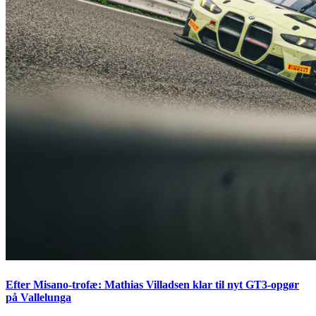
Efter Misano-trofæ: Mathias Villadsen klar til nyt GT3-opgør
på Vallelunga