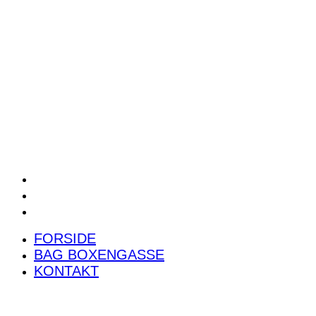
POWER RANKING
PODCAST
PRESSEMEDDELELSER
BILTEST
FORSIDE
BAG BOXENGASSE
KONTAKT
FORSIDE
BAG BOXENGASSE
KONTAKT