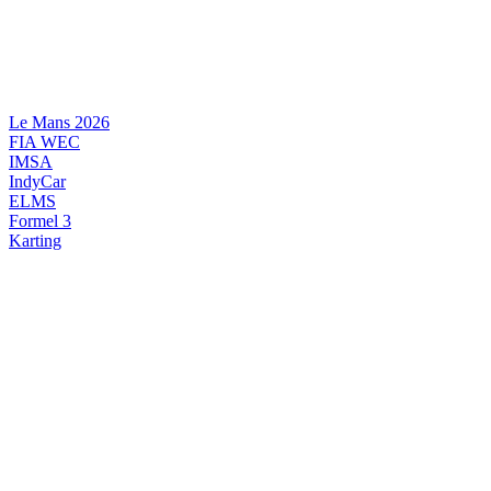
Videre
til
indhold
Le Mans 2026
FIA WEC
IMSA
IndyCar
ELMS
Formel 3
Karting
DANSK MOTORSPORT
INTERNATIONAL MOTORSPORT
ARTIKELSERIER