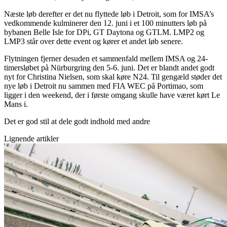
Næste løb derefter er det nu flyttede løb i Detroit, som for IMSA’s
vedkommende kulminerer den 12. juni i et 100 minutters løb på
bybanen Belle Isle for DPi, GT Daytona og GTLM. LMP2 og
LMP3 står over dette event og kører et andet løb senere.
Flytningen fjerner desuden et sammenfald mellem IMSA og 24-
timersløbet på Nürburgring den 5-6. juni. Det er blandt andet godt
nyt for Christina Nielsen, som skal køre N24. Til gengæld støder det
nye løb i Detroit nu sammen med FIA WEC på Portimao, som
ligger i den weekend, der i første omgang skulle have været kørt Le
Mans i.
Det er god stil at dele godt indhold med andre
Lignende artikler