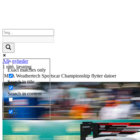
Alle nyheder
1 min. læsning
Exact matches only
IMSA Weathertech Sportscar Championship flytter datoer
Search in title
Search in content