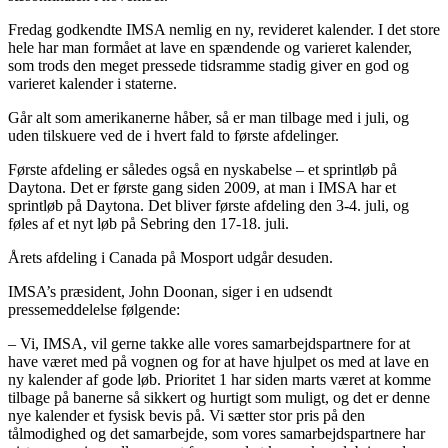
Fredag godkendte IMSA nemlig en ny, revideret kalender. I det store
hele har man formået at lave en spændende og varieret kalender,
som trods den meget pressede tidsramme stadig giver en god og
varieret kalender i staterne.
Går alt som amerikanerne håber, så er man tilbage med i juli, og
uden tilskuere ved de i hvert fald to første afdelinger.
Første afdeling er således også en nyskabelse – et sprintløb på
Daytona. Det er første gang siden 2009, at man i IMSA har et
sprintløb på Daytona. Det bliver første afdeling den 3-4. juli, og
føles af et nyt løb på Sebring den 17-18. juli.
Årets afdeling i Canada på Mosport udgår desuden.
IMSA’s præsident, John Doonan, siger i en udsendt
pressemeddelelse følgende:
– Vi, IMSA, vil gerne takke alle vores samarbejdspartnere for at
have været med på vognen og for at have hjulpet os med at lave en
ny kalender af gode løb. Prioritet 1 har siden marts været at komme
tilbage på banerne så sikkert og hurtigt som muligt, og det er denne
nye kalender et fysisk bevis på. Vi sætter stor pris på den
tålmodighed og det samarbejde, som vores samarbejdspartnere har