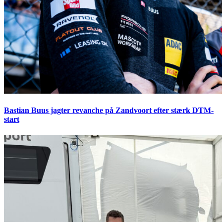
Bastian Buus jagter revanche på Zandvoort efter stærk DTM-
start