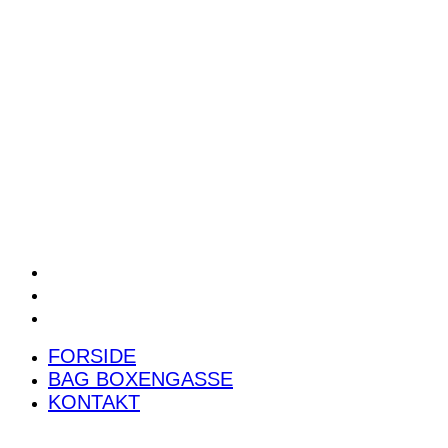
POWER RANKING
PODCAST
PRESSEMEDDELELSER
BILTEST
FORSIDE
BAG BOXENGASSE
KONTAKT
FORSIDE
BAG BOXENGASSE
KONTAKT