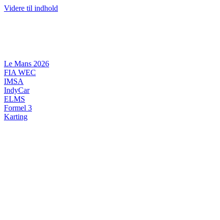
Videre til indhold
Le Mans 2026
FIA WEC
IMSA
IndyCar
ELMS
Formel 3
Karting
DANSK MOTORSPORT
INTERNATIONAL MOTORSPORT
ARTIKELSERIER