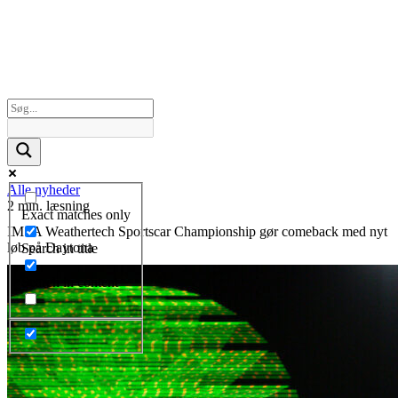
Alle nyheder
2 min. læsning
Exact matches only
IMSA Weathertech Sportscar Championship gør comeback med nyt
løb på Daytona
Search in title
Search in content