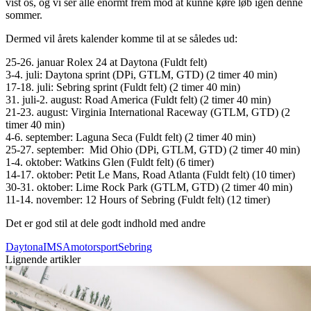
vist os, og vi ser alle enormt frem mod at kunne køre løb igen denne
sommer.
Dermed vil årets kalender komme til at se således ud:
25-26. januar Rolex 24 at Daytona (Fuldt felt)
3-4. juli: Daytona sprint (DPi, GTLM, GTD) (2 timer 40 min)
17-18. juli: Sebring sprint (Fuldt felt) (2 timer 40 min)
31. juli-2. august: Road America (Fuldt felt) (2 timer 40 min)
21-23. august: Virginia International Raceway (GTLM, GTD) (2
timer 40 min)
4-6. september: Laguna Seca (Fuldt felt) (2 timer 40 min)
25-27. september: Mid Ohio (DPi, GTLM, GTD) (2 timer 40 min)
1-4. oktober: Watkins Glen (Fuldt felt) (6 timer)
14-17. oktober: Petit Le Mans, Road Atlanta (Fuldt felt) (10 timer)
30-31. oktober: Lime Rock Park (GTLM, GTD) (2 timer 40 min)
11-14. november: 12 Hours of Sebring (Fuldt felt) (12 timer)
Det er god stil at dele godt indhold med andre
Daytona
IMSA
motorsport
Sebring
Lignende artikler