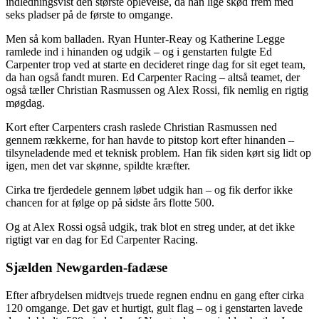
indledningsvist den største oplevelse, da han lige skød frem med
seks pladser på de første to omgange.
Men så kom balladen. Ryan Hunter-Reay og Katherine Legge
ramlede ind i hinanden og udgik – og i genstarten fulgte Ed
Carpenter trop ved at starte en decideret ringe dag for sit eget team,
da han også fandt muren. Ed Carpenter Racing – altså teamet, der
også tæller Christian Rasmussen og Alex Rossi, fik nemlig en rigtig
møgdag.
Kort efter Carpenters crash raslede Christian Rasmussen ned
gennem rækkerne, for han havde to pitstop kort efter hinanden –
tilsyneladende med et teknisk problem. Han fik siden kørt sig lidt op
igen, men det var skønne, spildte kræfter.
Cirka tre fjerdedele gennem løbet udgik han – og fik derfor ikke
chancen for at følge op på sidste års flotte 500.
Og at Alex Rossi også udgik, trak blot en streg under, at det ikke
rigtigt var en dag for Ed Carpenter Racing.
Sjælden Newgarden-fadæse
Efter afbrydelsen midtvejs truede regnen endnu en gang efter cirka
120 omgange. Det gav et hurtigt, gult flag – og i genstarten lavede