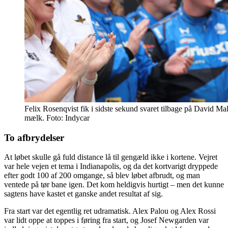
Felix Rosenqvist fik i sidste sekund svaret tilbage på David Ma
mælk. Foto: Indycar
To afbrydelser
At løbet skulle gå fuld distance lå til gengæld ikke i kortene. Vejret
var hele vejen et tema i Indianapolis, og da det kortvarigt dryppede
efter godt 100 af 200 omgange, så blev løbet afbrudt, og man
ventede på tør bane igen. Det kom heldigvis hurtigt – men det kunne
sagtens have kastet et ganske andet resultat af sig.
Fra start var det egentlig ret udramatisk. Alex Palou og Alex Rossi
var lidt oppe at toppes i føring fra start, og Josef Newgarden var