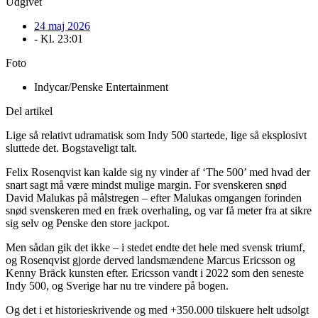
Udgivet
24 maj 2026
- Kl.
23:01
Foto
Indycar/Penske Entertainment
Del artikel
Lige så relativt udramatisk som Indy 500 startede, lige så eksplosivt
sluttede det. Bogstaveligt talt.
Felix Rosenqvist kan kalde sig ny vinder af ‘The 500’ med hvad der
snart sagt må være mindst mulige margin. For svenskeren snød
David Malukas på målstregen – efter Malukas omgangen forinden
snød svenskeren med en fræk overhaling, og var få meter fra at sikre
sig selv og Penske den store jackpot.
Men sådan gik det ikke – i stedet endte det hele med svensk triumf,
og Rosenqvist gjorde derved landsmændene Marcus Ericsson og
Kenny Bräck kunsten efter. Ericsson vandt i 2022 som den seneste
Indy 500, og Sverige har nu tre vindere på bogen.
Og det i et historieskrivende og med +350.000 tilskuere helt udsolgt