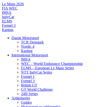
Videre
Le Mans 2026
til
FIA WEC
indhold
IMSA
IndyCar
ELMS
Formel 3
Karting
Dansk Motorsport
TCR Denmark
Nordic 4
Karting
International Motorsport
IMSA
WEC – World Endurance Championship
ELMS – European Le Mans Series
NTT IndyCar Series
Formel 1
Formel 3
British GT
GT World Challenge
24H Series
Artikelserier
Guides
Motorsport og uddannelse