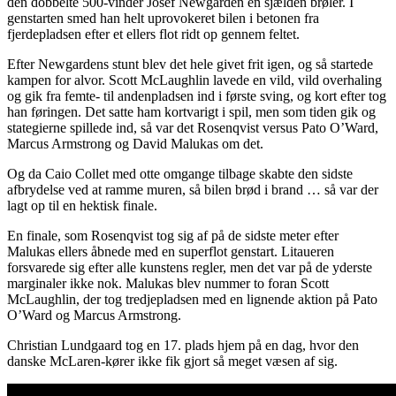
den dobbelte 500-vinder Josef Newgarden en sjælden brøler. I
genstarten smed han helt uprovokeret bilen i betonen fra
fjerdepladsen efter et ellers flot ridt op gennem feltet.
Efter Newgardens stunt blev det hele givet frit igen, og så startede
kampen for alvor. Scott McLaughlin lavede en vild, vild overhaling
og gik fra femte- til andenpladsen ind i første sving, og kort efter tog
han føringen. Det satte ham kortvarigt i spil, men som tiden gik og
stategierne spillede ind, så var det Rosenqvist versus Pato O’Ward,
Marcus Armstrong og David Malukas om det.
Og da Caio Collet med otte omgange tilbage skabte den sidste
afbrydelse ved at ramme muren, så bilen brød i brand … så var der
lagt op til en hektisk finale.
En finale, som Rosenqvist tog sig af på de sidste meter efter
Malukas ellers åbnede med en superflot genstart. Litaueren
forsvarede sig efter alle kunstens regler, men det var på de yderste
marginaler ikke nok. Malukas blev nummer to foran Scott
McLaughlin, der tog tredjepladsen med en lignende aktion på Pato
O’Ward og Marcus Armstrong.
Christian Lundgaard tog en 17. plads hjem på en dag, hvor den
danske McLaren-kører ikke fik gjort så meget væsen af sig.