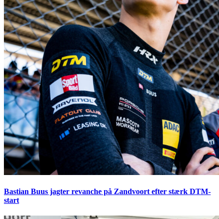
Bastian Buus jagter revanche på Zandvoort efter stærk DTM-
start