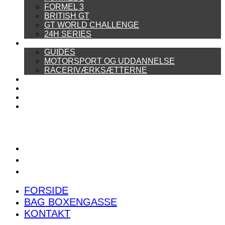
FORMEL 3
BRITISH GT
GT WORLD CHALLENGE
24H SERIES
ARTIKELSERIER
GUIDES
MOTORSPORT OG UDDANNELSE
RACERIVÆRKSÆTTERNE
POWER RANKING
PODCAST
PRESSEMEDDELELSER
BILTEST
FORSIDE
BAG BOXENGASSE
KONTAKT
FORSIDE
BAG BOXENGASSE
KONTAKT