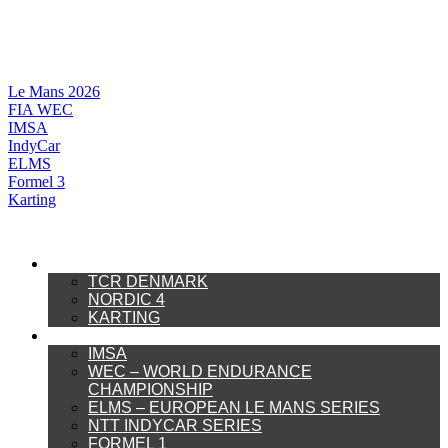
Videre
til
indhold
Le Mans 2026
FIA WEC
IMSA
IndyCar
ELMS
Formel 3
Karting
DANSK MOTORSPORT
TCR DENMARK
NORDIC 4
KARTING
INTERNATIONAL MOTORSPORT
IMSA
WEC – WORLD ENDURANCE
CHAMPIONSHIP
ELMS – EUROPEAN LE MANS SERIES
NTT INDYCAR SERIES
FORMEL 1