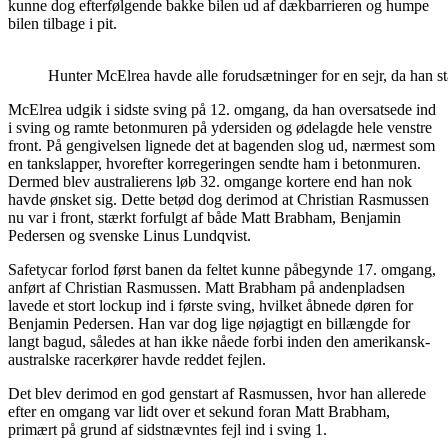
kunne dog efterfølgende bakke bilen ud af dækbarrieren og humpe
bilen tilbage i pit.
Hunter McElrea havde alle forudsætninger for en sejr, da han s
McElrea udgik i sidste sving på 12. omgang, da han oversatsede ind
i sving og ramte betonmuren på ydersiden og ødelagde hele venstre
front. På gengivelsen lignede det at bagenden slog ud, nærmest som
en tankslapper, hvorefter korregeringen sendte ham i betonmuren.
Dermed blev australierens løb 32. omgange kortere end han nok
havde ønsket sig. Dette betød dog derimod at Christian Rasmussen
nu var i front, stærkt forfulgt af både Matt Brabham, Benjamin
Pedersen og svenske Linus Lundqvist.
Safetycar forlod først banen da feltet kunne påbegynde 17. omgang,
anført af Christian Rasmussen. Matt Brabham på andenpladsen
lavede et stort lockup ind i første sving, hvilket åbnede døren for
Benjamin Pedersen. Han var dog lige nøjagtigt en billængde for
langt bagud, således at han ikke nåede forbi inden den amerikansk-
australske racerkører havde reddet fejlen.
Det blev derimod en god genstart af Rasmussen, hvor han allerede
efter en omgang var lidt over et sekund foran Matt Brabham,
primært på grund af sidstnævntes fejl ind i sving 1.