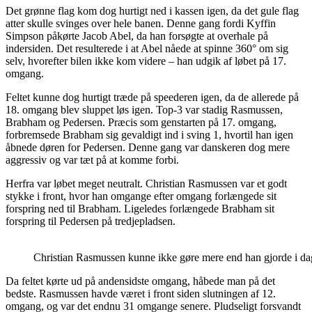
Det grønne flag kom dog hurtigt ned i kassen igen, da det gule flag
atter skulle svinges over hele banen. Denne gang fordi Kyffin
Simpson påkørte Jacob Abel, da han forsøgte at overhale på
indersiden. Det resulterede i at Abel nåede at spinne 360° om sig
selv, hvorefter bilen ikke kom videre – han udgik af løbet på 17.
omgang.
Feltet kunne dog hurtigt træde på speederen igen, da de allerede på
18. omgang blev sluppet løs igen. Top-3 var stadig Rasmussen,
Brabham og Pedersen. Præcis som genstarten på 17. omgang,
forbremsede Brabham sig gevaldigt ind i sving 1, hvortil han igen
åbnede døren for Pedersen. Denne gang var danskeren dog mere
aggressiv og var tæt på at komme forbi.
Herfra var løbet meget neutralt. Christian Rasmussen var et godt
stykke i front, hvor han omgange efter omgang forlængede sit
forspring ned til Brabham. Ligeledes forlængede Brabham sit
forspring til Pedersen på tredjepladsen.
Christian Rasmussen kunne ikke gøre mere end han gjorde i dag.
Da feltet kørte ud på andensidste omgang, håbede man på det
bedste. Rasmussen havde været i front siden slutningen af 12.
omgang, og var det endnu 31 omgange senere. Pludseligt forsvandt