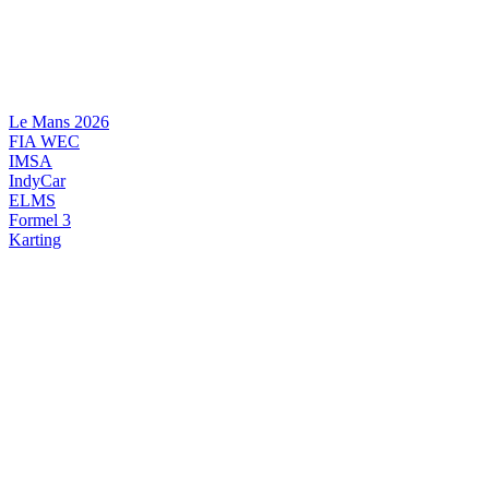
Videre
til
indhold
Le Mans 2026
FIA WEC
IMSA
IndyCar
ELMS
Formel 3
Karting
DANSK MOTORSPORT
INTERNATIONAL MOTORSPORT
ARTIKELSERIER