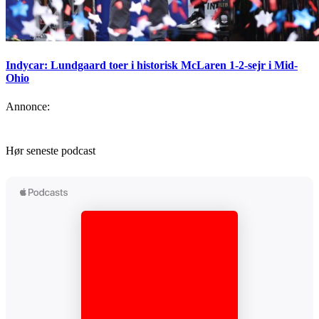
Indycar: Lundgaard toer i historisk McLaren 1-2-sejr i Mid-
Ohio
Annonce:
Hør seneste podcast