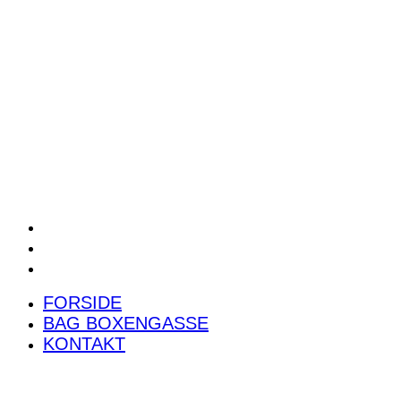
POWER RANKING
PODCAST
PRESSEMEDDELELSER
BILTEST
FORSIDE
BAG BOXENGASSE
KONTAKT
FORSIDE
BAG BOXENGASSE
KONTAKT