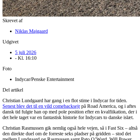
Skrevet af
Niklas Majgaard
Udgivet
5 juli 2026
- Kl.
16:10
Foto
Indycar/Penske Entertainment
Del artikel
Christian Lundgaard har gang i en flot stime i Indycar for tiden.
Senest blev det til en vild comebacksejr
på Road America, og i aftes
dansk tid fulgte han op med pole position efter en kvalfiikation, der i
det hele taget var en fantastisk historie for Indycars to danske islæt.
Christian Rasmussen gik nemlig også hele vejen, så i Fast Six – altså
den direkte duel om de forreste seks pladser på gridden – stod det
mellem Lundgaard og Rasmussen samt Pato O’Ward, Will Power,