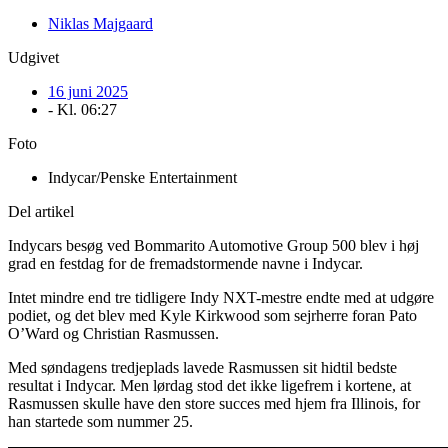
Niklas Majgaard
Udgivet
16 juni 2025
- Kl.
06:27
Foto
Indycar/Penske Entertainment
Del artikel
Indycars besøg ved Bommarito Automotive Group 500 blev i høj
grad en festdag for de fremadstormende navne i Indycar.
Intet mindre end tre tidligere Indy NXT-mestre endte med at udgøre
podiet, og det blev med Kyle Kirkwood som sejrherre foran Pato
O’Ward og Christian Rasmussen.
Med søndagens tredjeplads lavede Rasmussen sit hidtil bedste
resultat i Indycar. Men lørdag stod det ikke ligefrem i kortene, at
Rasmussen skulle have den store succes med hjem fra Illinois, for
han startede som nummer 25.