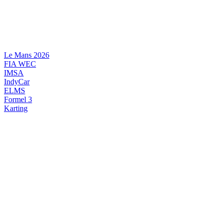
Videre
til
indhold
Le Mans 2026
FIA WEC
IMSA
IndyCar
ELMS
Formel 3
Karting
DANSK MOTORSPORT
INTERNATIONAL MOTORSPORT
ARTIKELSERIER