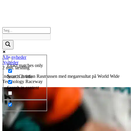
Alle nyheder
Nyheder
Exact matches only
2 min. læsning
Indycar: Christian Rasmussen med megaresultat på World Wide
Search in title
Technology Raceway
Search in content