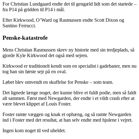
For Christian Lundgaard endte det til gengæld lidt som det startede –
fra P14 på gridden til P14 i mål.
Efter Kirkwood, O’Ward og Rasmussen endte Scott Dixon og
Santino Ferrucci.
Penske-katastrofe
Mens Christian Rasmussen skrev ny historie med sin tredjeplads, så
gjorde Kyle Kirkwood det også med sejren.
Kirkwood er traditionelt kendt som en specialist i gadebaner, men nu
tog han sin første sejr på en oval.
Løbet blev omvendt en skuffelse for Penske – som team.
Det lignede længe noget, der kunne blive et fuldt podie, men så faldt
alt sammen. Først med Newgarden, der endte i et vildt crash efter at
være blevet klippet af Louis Foster.
Foster ramte væggen og knak et ophæng, og så ramte Newgarden
ind i Foster med det resultat, at han selv endte med hjulene i vejret.
Ingen kom noget til ved uheldet.