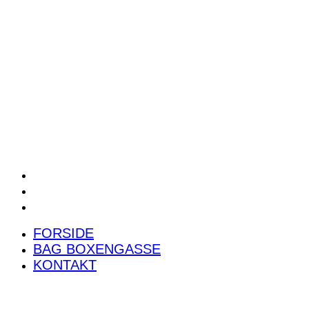
POWER RANKING
PODCAST
PRESSEMEDDELELSER
BILTEST
FORSIDE
BAG BOXENGASSE
KONTAKT
FORSIDE
BAG BOXENGASSE
KONTAKT