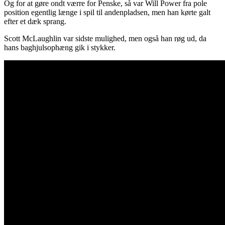
Og for at gøre ondt værre for Penske, så var Will Power fra pole
position egentlig længe i spil til andenpladsen, men han kørte galt
efter et dæk sprang.
Scott McLaughlin var sidste mulighed, men også han røg ud, da
hans baghjulsophæng gik i stykker.