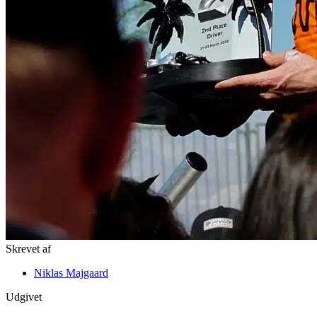
Skrevet af
Niklas Majgaard
Udgivet