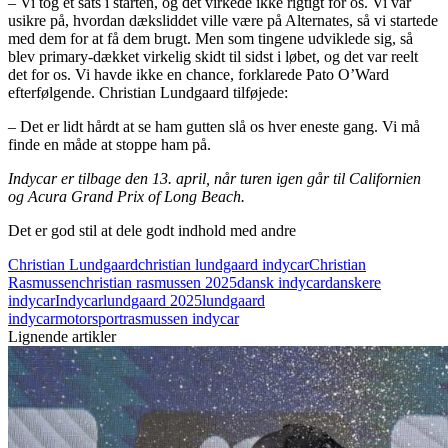
– Vi tog et sats i starten, og det virkede ikke rigtigt for os. Vi var
usikre på, hvordan dæksliddet ville være på Alternates, så vi startede
med dem for at få dem brugt. Men som tingene udviklede sig, så
blev primary-dækket virkelig skidt til sidst i løbet, og det var reelt
det for os. Vi havde ikke en chance, forklarede Pato O’Ward
efterfølgende. Christian Lundgaard tilføjede:
– Det er lidt hårdt at se ham gutten slå os hver eneste gang. Vi må
finde en måde at stoppe ham på.
Indycar er tilbage den 13. april, når turen igen går til Californien
og Acura Grand Prix of Long Beach.
Det er god stil at dele godt indhold med andre
Christian Lundgaard
christian lundgaard indycar
Christian
Rasmussen
christian rasmussen 2025
dansk indycar
danskere
indycar
Indycar
lundgaard 2025
lundgaard
indycar
motorsport
rasmussen indycar
Lignende artikler