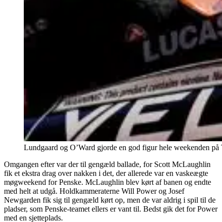
Lundgaard og O’Ward gjorde en god figur hele weekenden på T
Omgangen efter var der til gengæld ballade, for Scott McLaughlin
fik et ekstra drag over nakken i det, der allerede var en vaskeægte
møgweekend for Penske. McLaughlin blev kørt af banen og endte
med helt at udgå. Holdkammeraterne Will Power og Josef
Newgarden fik sig til gengæld kørt op, men de var aldrig i spil til de
pladser, som Penske-teamet ellers er vant til. Bedst gik det for Power
med en sjetteplads.