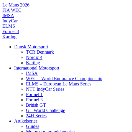
Videre
Le Mans 2026
til
FIA WEC
indhold
IMSA
IndyCar
ELMS
Formel 3
Karting
Dansk Motorsport
TCR Denmark
Nordic 4
Karting
International Motorsport
IMSA
WEC – World Endurance Championship
ELMS – European Le Mans Series
NTT IndyCar Series
Formel 1
Formel 3
British GT
GT World Challenge
24H Series
Artikelserier
Guides
Motorsport og uddannelse