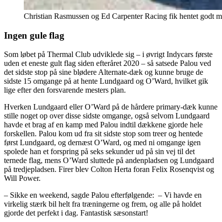
Christian Rasmussen og Ed Carpenter Racing fik hentet godt m
Ingen gule flag
Som løbet på Thermal Club udviklede sig – i øvrigt Indycars første
uden et eneste gult flag siden efteråret 2020 – så satsede Palou ved
det sidste stop på sine blødere Alternate-dæk og kunne bruge de
sidste 15 omgange på at hente Lundgaard og O’Ward, hvilket gik
lige efter den forsvarende mesters plan.
Hverken Lundgaard eller O’Ward på de hårdere primary-dæk kunne
stille noget op over disse sidste omgange, også selvom Lundgaard
havde et brag af en kamp med Palou indtil dækkene gjorde hele
forskellen. Palou kom ud fra sit sidste stop som treer og hentede
først Lundgaard, og dernæst O’Ward, og med ni omgange igen
spolede han et forspring på seks sekunder ud på sin vej til det
ternede flag, mens O’Ward sluttede på andenpladsen og Lundgaard
på tredjepladsen. Firer blev Colton Herta foran Felix Rosenqvist og
Will Power.
– Sikke en weekend, sagde Palou efterfølgende: – Vi havde en
virkelig stærk bil helt fra træningerne og frem, og alle på holdet
gjorde det perfekt i dag. Fantastisk sæsonstart!