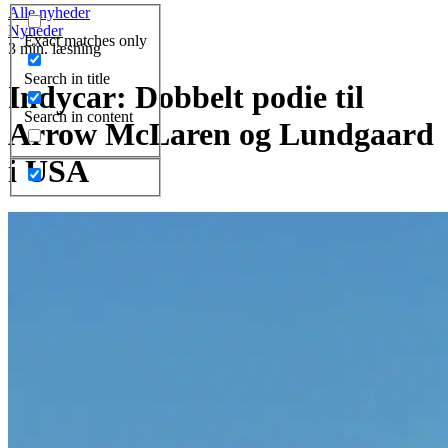
Alle nyheder
Nyheder
Exact matches only
3 min. læsning
Search in title
Indycar: Dobbelt podie til
Search in content
Arrow McLaren og Lundgaard
i USA