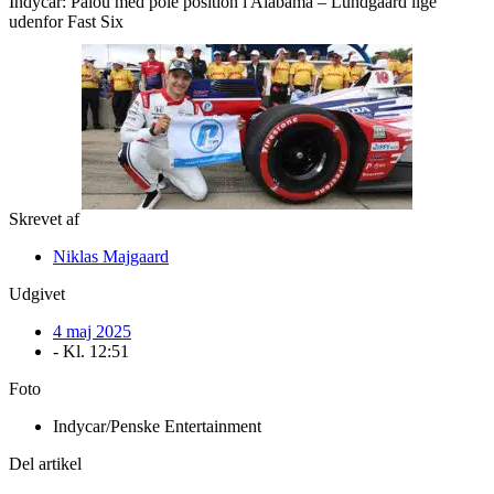
Indycar: Palou med pole position i Alabama – Lundgaard lige
udenfor Fast Six
Skrevet af
Niklas Majgaard
Udgivet
4 maj 2025
- Kl.
12:51
Foto
Indycar/Penske Entertainment
Del artikel