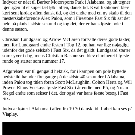
Indycar er nået til Barber Motorsports Park i Alabama, og alt tegner
igen-igen til et super tæt løb i aften, dansk tid. Kvalifikationen blev
kørt sent lørdag aften dansk tid, og det endte med en ny skalp til den
mesterskabsførende Alex Palou, som i Firestone Fast Six fik sat det
hele på plads i sidste sekund og tog det, der er hans første pole i
denne sæson.
Christian Lundgaard og Arrow McLaren fortsatte deres gode takter,
men for Lundgaard endte festen i Top 12, og han var lige nøjagtigt
udenfor det gode selskab i Fast Six, da det gjaldt. Lundgaard starter
som syver i dag, mens Christian Rasmussen blev elimineret i første
runde og starter som nummer 17.
Afgørelsen var til gengæld hektisk, for i kampen om pole byttede
bedste tid hænder fire gange på de sidste 40 sekunder i Alabama,
inden Palou tog titlen foran Scott McLaughlin, Colton Herta og Will
Power. Rinus Veekays første Fast Six i år endte med P5, og Nolan
Siegel endte som sekser i det, der også var hans første besøg i Fast
Six.
Indycar kører i Alabama i aften fra 19.30 dansk tid. Løbet kan ses på
Viaplay.