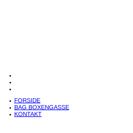
POWER RANKING
PODCAST
PRESSEMEDDELELSER
BILTEST
FORSIDE
BAG BOXENGASSE
KONTAKT
FORSIDE
BAG BOXENGASSE
KONTAKT