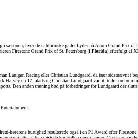
ng i sæsonen, hvor de californiske gader byder på Acura Grand Prix o
ieren Firestone Grand Prix of St. Petersburg (
i Florida
) efterfulgt af
man Lanigan Racing eller Christian Lundgaard, da især sidstnævnt i beg
 Jack Harvey en 17. plads og Christian Lundgaard var at finde som n
sports. Den anden træning bød på forbedringer for Lundgaard der slutte
 Entertainment
retti-kørerens hurtighed resulterede også i en P1 Award efter Firestone
ste omgang efter at han mistede kontrollen over raceren. Grosjean havde 