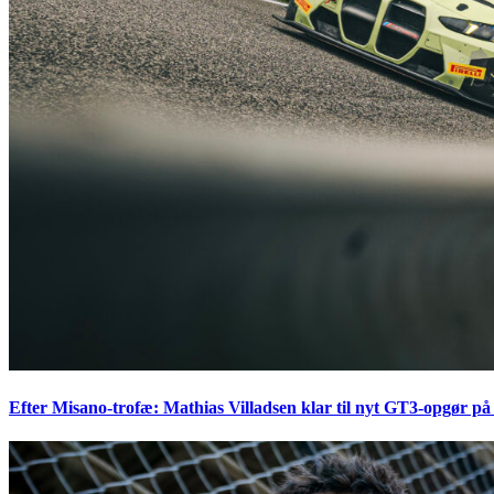
Efter Misano-trofæ: Mathias Villadsen klar til nyt GT3-opgør på