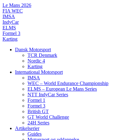
Videre
Le Mans 2026
til
FIA WEC
indhold
IMSA
IndyCar
ELMS
Formel 3
Karting
Dansk Motorsport
TCR Denmark
Nordic 4
Karting
International Motorsport
IMSA
WEC – World Endurance Championship
ELMS – European Le Mans Series
NTT IndyCar Series
Formel 1
Formel 3
British GT
GT World Challenge
24H Series
Artikelserier
Guides
Motorsport og uddannelse