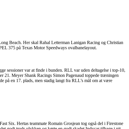
f Long Beach. Her skal Rahal Letterman Lanigan Racing og Christian
 XPEL 375 på Texas Motor Speedways ovalbanelayout.
ge sessioner var at finde i bunden. RLL var uden deltagelse i top-10,
ummer 21. Meyer Shank Racings Simon Pagenaud toppede træningen
de på en 17. plads, men stadig langt fra RLL’s mål om at være
 Fast Six. Hertas teammate Romain Grosjean tog også del i Firestone
det godt trods ulykken og kørte en godt skadet Indycar tilbage i pit.