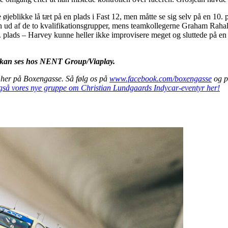
øjeblikke lå tæt på en plads i Fast 12, men måtte se sig selv på en 10
den ud af de to kvalifikationsgrupper, mens teamkollegerne Graham Rah
. plads – Harvey kunne heller ikke improvisere meget og sluttede på en
 kan ses hos NENT Group/Viaplay.
t her på Boxengasse. Så følg os på
www.facebook.com/boxengasse
og p
så vores nye gruppe om Christian Lundgaards Indycar-eventyr her!