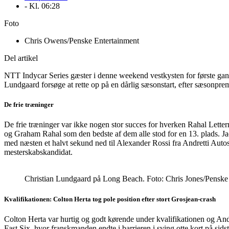
- Kl.
06:28
Foto
Chris Owens/Penske Entertainment
Del artikel
NTT Indycar Series gæster i denne weekend vestkysten for første ga
Lundgaard forsøge at rette op på en dårlig sæsonstart, efter sæsonprem
De frie træninger
De frie træninger var ikke nogen stor succes for hverken Rahal Letter
og Graham Rahal som den bedste af dem alle stod for en 13. plads.
med næsten et halvt sekund ned til Alexander Rossi fra Andretti Auto
mesterskabskandidat.
Christian Lundgaard på Long Beach. Foto: Chris Jones/Penske
Kvalifikationen: Colton Herta tog pole position efter stort Grosjean-crash
Colton Herta var hurtig og godt kørende under kvalifikationen og And
Fast Six, hvor franskmanden endte i barrieren i sving otte kort på sid